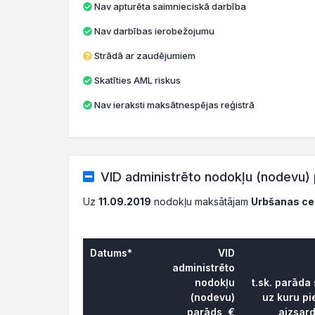
Nav apturēta saimnieciskā darbība
Nav darbības ierobežojumu
Strādā ar zaudējumiem
Skatīties AML riskus
Nav ieraksti maksātnespējas reģistrā
VID administrēto nodokļu (nodevu) 
Uz
11.09.2019
nodokļu maksātājam
Urbšanas ce
Datums*
VID
administrēto
nodokļu
t.sk. parāda
(nodevu)
uz kuru pi
parāds, €
aizsar