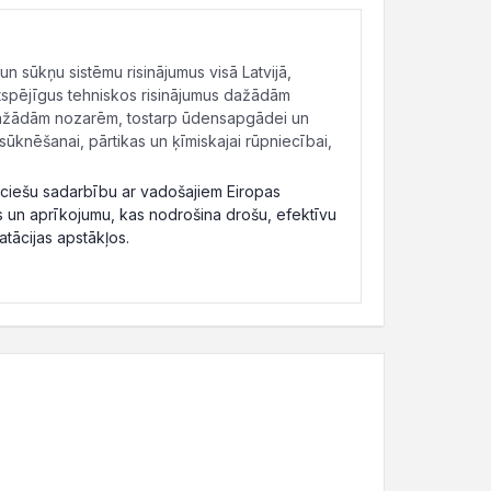
 sūkņu sistēmu risinājumus visā Latvijā,
gtspējīgus tehniskos risinājumus dažādām
dažādām nozarēm, tostarp ūdensapgādei un
sūknēšanai, pārtikas un ķīmiskajai rūpniecībai,
 ciešu sadarbību ar vadošajiem Eiropas
 un aprīkojumu, kas nodrošina drošu, efektīvu
tācijas apstākļos.