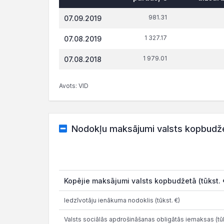
981.31
07.09.2019
1 327.17
07.08.2019
1 979.01
07.08.2018
Avots: VID
Nodokļu maksājumi valsts kopbudž
Kopējie maksājumi valsts kopbudžetā (tūkst. 
Iedzīvotāju ienākuma nodoklis (tūkst. €)
Valsts sociālās apdrošināšanas obligātās iemaksas (tūk