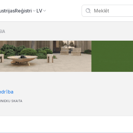
ustrijas
Reģistri
LV
SIA
edrība
INIEKU SKAITA