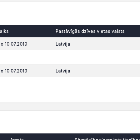
aiks
Pastāvīgās dzīves vietas valsts
o 10.07.2019
Latvija
o 10.07.2019
Latvija
Amats
Pārstāvības/paraksta tiesība