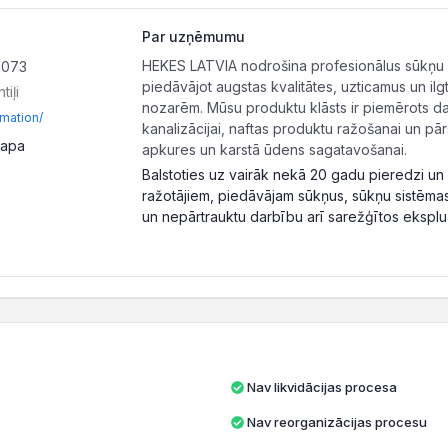
Par uzņēmumu
HEKES LATVIA nodrošina profesionālus sūkņu un
1073
piedāvājot augstas kvalitātes, uzticamus un il
tiļi
nozarēm. Mūsu produktu klāsts ir piemērots 
rmation/
kanalizācijai, naftas produktu ražošanai un pār
lapa
apkures un karstā ūdens sagatavošanai.
Balstoties uz vairāk nekā 20 gadu pieredzi un
ražotājiem, piedāvājam sūkņus, sūkņu sistēmas
un nepārtrauktu darbību arī sarežģītos eksplua
Nav likvidācijas procesa
Nav reorganizācijas procesu