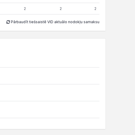
2
2
2
Pārbaudīt tiešsaistē VID aktuālo nodokļu samaksu