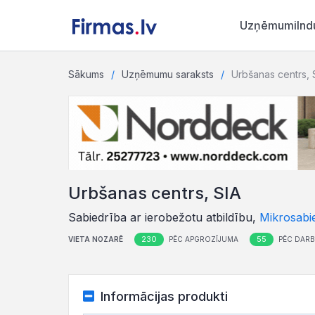
Uzņēmumi
Ind
Sākums
Uzņēmumu saraksts
Urbšanas centrs, 
Urbšanas centrs, SIA
Sabiedrība ar ierobežotu atbildību,
Mikrosabi
230
55
VIETA NOZARĒ
PĒC APGROZĪJUMA
PĒC DARB
Informācijas produkti