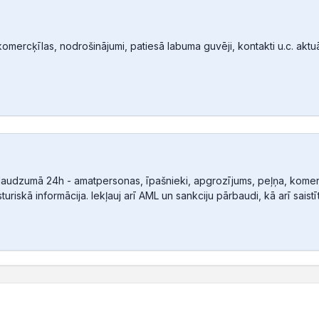
mercķīlas, nodrošinājumi, patiesā labuma guvēji, kontakti u.c. aktuālā
audzumā 24h - amatpersonas, īpašnieki, apgrozījums, peļņa, komerc
sturiskā informācija. Iekļauj arī AML un sankciju pārbaudi, kā arī sais