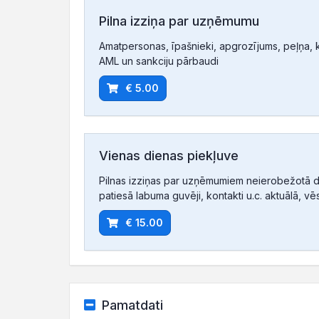
Pilna izziņa par uzņēmumu
Amatpersonas, īpašnieki, apgrozījums, peļņa, ko
AML un sankciju pārbaudi
€ 5.00
Vienas dienas piekļuve
Pilnas izziņas par uzņēmumiem neierobežotā d
patiesā labuma guvēji, kontakti u.c. aktuālā, vē
€ 15.00
Pamatdati