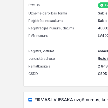
Statuss
Ak
Uzņēmējdarbības forma
Sabie
Reģistrēts nosaukums
Sabie
Reģistrācijas numurs, datums
40003
PVN numurs
LV400
Reģistrs, datums
Komer
Juridiskā adrese
Rožu 
Pamatkapitāls
2 843
CSDD
CSDD r
FIRMAS.LV IESAKA uzņēmumus, kuru 