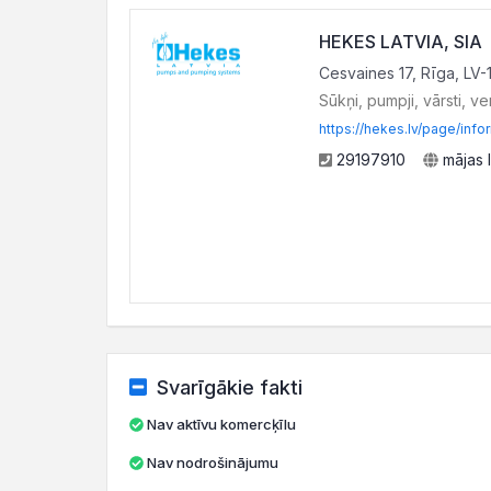
HEKES LATVIA, SIA
Cesvaines 17, Rīga, LV-
Sūkņi, pumpji, vārsti, ven
https://hekes.lv/page/info
29197910
mājas 
Svarīgākie fakti
Nav aktīvu komercķīlu
Nav nodrošinājumu