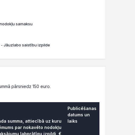
o nodokļu samaksu
 - Jāuzlabo saistību izpilde
ummā pārsniedz 150 euro.
Publicēšanas
datums un
rāda summa, attiecībā uz kuru
laiks
lēmums par nokavēto nodokļu
ksājumu labprātīgu izpildi, €