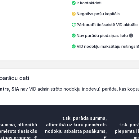
Ir kontaktdati
Negatīvs pašu kapitāls
Pārbaudīt tiešsaistē VID aktuāl
Nav parādu piedziņas lietu
VID nodokļu maksātāju reitings B
parādu dati
ntrs, SIA
nav VID administrēto nodokļu (nodevu) parāda, kas kops
t.sk. parāda summa,
 summa, attiecībā
attiecībā uz kuru piemērots
t.sk. pa
emērots tiesiskās
nodokļu atbalsta pasākums,
pieņemts 
dzības process, €
€
ma