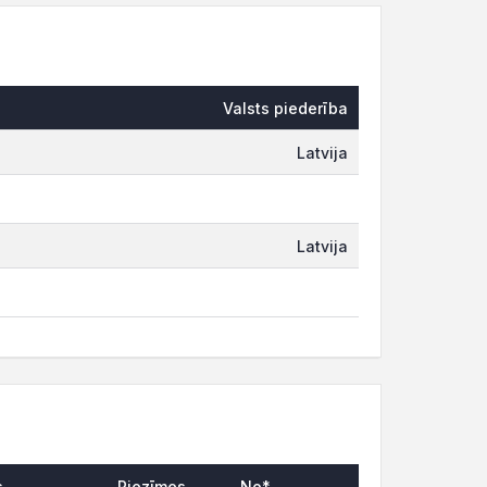
Valsts piederība
Latvija
Latvija
s
Piezīmes
No*