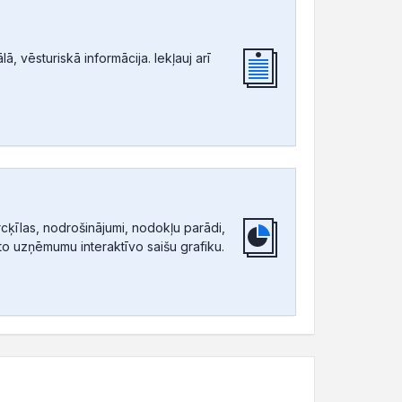
, vēsturiskā informācija. Iekļauj arī
ķīlas, nodrošinājumi, nodokļu parādi,
tīto uzņēmumu interaktīvo saišu grafiku.