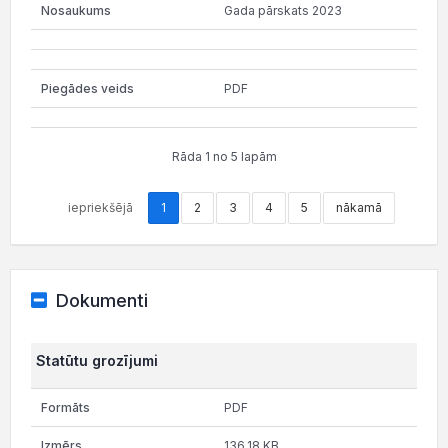
Gada pārskats 2023
PDF
Rāda 1 no 5 lapām
iepriekšējā
1
2
3
4
5
nākamā
Dokumenti
Statūtu grozījumi
PDF
136.18 KB