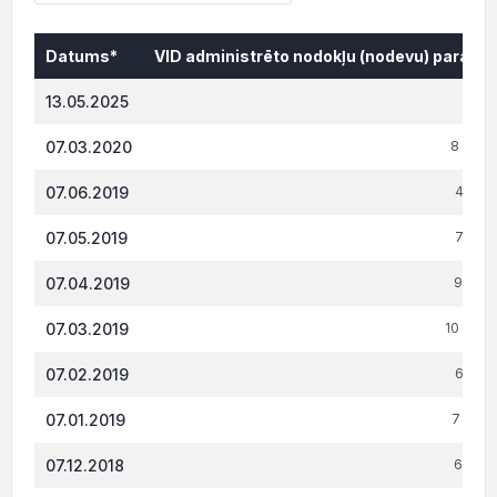
Datums*
VID administrēto nodokļu (nodevu) parāds,
Datums*
VID administrēto nodokļu (nodevu) parāds,
13.05.2025
0.
07.03.2020
8 389.
07.06.2019
4 124.
07.05.2019
7 514.
07.04.2019
9 615.
07.03.2019
10 466.
07.02.2019
6 917.
07.01.2019
7 632.
07.12.2018
6 751.