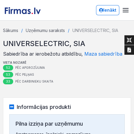
Ienākt
Sākums
Uzņēmumu saraksts
UNIVERSELECTRIC, SIA
UNIVERSELECTRIC, SIA
Sabiedrība ar ierobežotu atbildību,
Maza sabiedrība
VIETA NOZARĒ
52
PĒC APGROZĪJUMA
53
PĒC PEĻŅAS
33
PĒC DARBINIEKU SKAITA
Informācijas produkti
Pilna izziņa par uzņēmumu