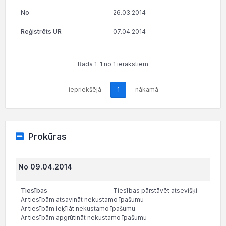
26.03.2014
07.04.2014
Rāda 1–1 no 1 ierakstiem
iepriekšējā
1
nākamā
Prokūras
No 09.04.2014
Tiesības pārstāvēt atsevišķi
Ar tiesībām atsavināt nekustamo īpašumu
Ar tiesībām ieķīlāt nekustamo īpašumu
Ar tiesībām apgrūtināt nekustamo īpašumu