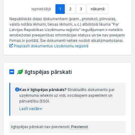
iepriekšējā
1
2
3
nākamā
Nepubliskās daļas dokumentiem (piem., protokoli, pilnvaras,
valsts notāra lēmumi, tiesas lēmumi, u.c.) atbilstoši likuma “Par
Latvijas Republikas Uzņēmumu reģistru” regulējumam ir noteikts
ierobežotas pieejamības informācijas statuss un tie nav pieejami
Firmas.lv portālā. Šie dokumenti netiek nodoti atkalizmantošanai.
Pieprasīt dokumentus Uzņēmumu reģistrā
Ilgtspējas pārskati
Kas ir ilgtspējas pārskats?
Strukturēts dokuments par
uzņēmuma ietekmi uz vidi, sociālajiem aspektiem un
pārvaldību (ESG).
Lasīt vairāk
Ilgtspējas pārskati nav pievienoti.
Pievienot