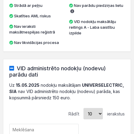
Strādā ar peļņu
Nav parādu piedziņas lietu
Skatīties AML riskus
VID nodokļu maksātāju
Nav ieraksti
reitings A - Laba saistību
maksātnespējas reģistrā
izpilde
Nav likvidācijas procesa
VID administrēto nodokļu (nodevu)
parādu dati
Uz
15.05.2025
nodokļu maksātājam
UNIVERSELECTRIC,
SIA
nav VID administrēto nodokļu (nodevu) parāda, kas
kopsummā pārsniedz 150 euro.
Rādīt
ierakstus