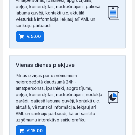
Amatpersonas, īpašnieki, apgrozījums,
peļņa, komercķīlas, nodrošinājumi, patiesā
labuma guvēji, kontakti u.c. aktuālā,
vēsturiskā informācija. Iekļauj arī AML un
sankciju pārbaudi
€ 5.00
Vienas dienas piekļuve
Pilnas izziņas par uzņēmumiem
neierobežotā daudzumā 24h -
amatpersonas, īpašnieki, apgrozījums,
peļņa, komercķīlas, nodrošinājumi, nodokļu
parādi, patiesā labuma guvēji, kontakti u.c.
aktuālā, vēsturiskā informācija. Iekļauj arī
AML un sankciju pārbaudi, kā arī saistīto
uzņēmumu interaktīvo saišu grafiku.
€ 15.00