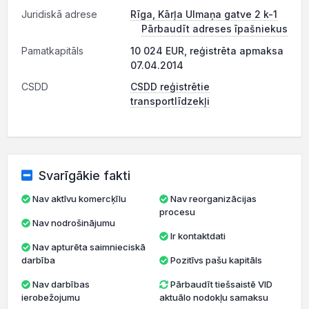
Juridiskā adrese
Rīga, Kārļa Ulmaņa gatve 2 k-1
Pārbaudīt adreses īpašniekus
Pamatkapitāls
10 024 EUR, reģistrēta apmaksa
07.04.2014
CSDD
CSDD reģistrētie
transportlīdzekļi
Svarīgākie fakti
Nav aktīvu komercķīlu
Nav reorganizācijas
procesu
Nav nodrošinājumu
Ir kontaktdati
Nav apturēta saimnieciskā
darbība
Pozitīvs pašu kapitāls
Nav darbības
Pārbaudīt tiešsaistē VID
ierobežojumu
aktuālo nodokļu samaksu