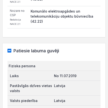
NACE 2.1
Nozare no
Komunālo elektroapgādes un
CSP
telekomunikāciju objektu būvniecība
Redakcija
(42.22)
NACE 2.1
Patiesie labuma guvēji
Fiziska persona
No 11.07.2019
Latvija
Latvija