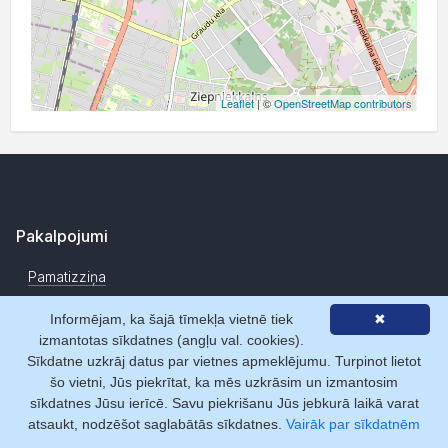
Leaflet
| ©
OpenStreetMap contributors
Pakalpojumi
Pamatizziņa
Datu pārraide tiešsaistē
Informējam, ka šajā tīmekļa vietnē tiek
✖
izmantotas sīkdatnes (angļu val. cookies).
Segmentēto datu atlase
Sīkdatne uzkrāj datus par vietnes apmeklējumu. Turpinot lietot
Uzņēmumu novērtēšanas rīki
šo vietni, Jūs piekrītat, ka mēs uzkrāsim un izmantosim
sīkdatnes Jūsu ierīcē. Savu piekrišanu Jūs jebkurā laikā varat
Datu izmaiņu monitorings
atsaukt, nodzēšot saglabātās sīkdatnes.
Vairāk par sīkdatnēm