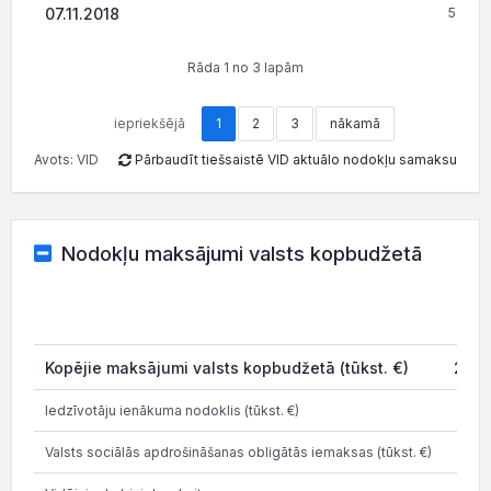
07.11.2018
5 196.
Rāda 1 no 3 lapām
iepriekšējā
1
2
3
nākamā
Avots: VID
Pārbaudīt tiešsaistē VID aktuālo nodokļu samaksu
Nodokļu maksājumi valsts kopbudžetā
20
Kopējie maksājumi valsts kopbudžetā (tūkst. €)
227.
Iedzīvotāju ienākuma nodoklis (tūkst. €)
148.
Valsts sociālās apdrošināšanas obligātās iemaksas (tūkst. €)
281