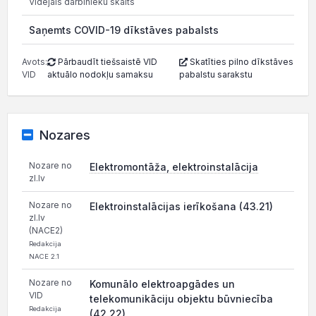
Vidējais darbinieku skaits
Saņemts COVID-19 dīkstāves pabalsts
Avots:
Pārbaudīt tiešsaistē VID
Skatīties pilno dīkstāves
VID
aktuālo nodokļu samaksu
pabalstu sarakstu
Nozares
Nozare no
Elektromontāža, elektroinstalācija
zl.lv
Nozare no
Elektroinstalācijas ierīkošana (43.21)
zl.lv
(NACE2)
Redakcija
NACE 2.1
Nozare no
Komunālo elektroapgādes un
VID
telekomunikāciju objektu būvniecība
Redakcija
(42.22)