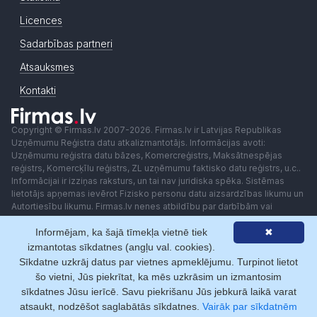
Licences
Sadarbības partneri
Atsauksmes
Kontakti
Copyright © Firmas.lv 2007-2026. Firmas.lv ir Latvijas Republikas
Uzņēmumu Reģistra datu atkalizmantotājs. Informācijas avoti:
Uzņēmumu reģistra datu bāzes, Komercreģistrs, Maksātnespējas
reģistrs, Komercķīlu reģistrs, ZL uzņēmumu faktisko datu reģistrs, u.c..
Informācijai ir izziņas raksturs, un tai nav juridiska spēka. Sistēmas
lietotājs apņemas ievērot Fizisko personu datu aizsardzības likumu un
Autortiesību likumu. Firmas.lv nenes atbildību par darbībām vai
lēmumiem, kas balstīti uz saņemto pakalpojumu. Lietotājam aizliegts
Informējam, ka šajā tīmekļa vietnē tiek
✖
izmantot jebkādas automatizētas sistēmas vai iekārtas (robotus)
piekļuvei sistēmai bez rakstiskas saskaņošanas ar Firmas.lv. Galvenā
izmantotas sīkdatnes (angļu val. cookies).
redaktore: Ingūna Pempere.
Sīkdatne uzkrāj datus par vietnes apmeklējumu. Turpinot lietot
Lietošanas noteikumi
Privātuma politika
Norēķini ar
šo vietni, Jūs piekrītat, ka mēs uzkrāsim un izmantosim
sīkdatnes Jūsu ierīcē. Savu piekrišanu Jūs jebkurā laikā varat
atsaukt, nodzēšot saglabātās sīkdatnes.
Vairāk par sīkdatnēm