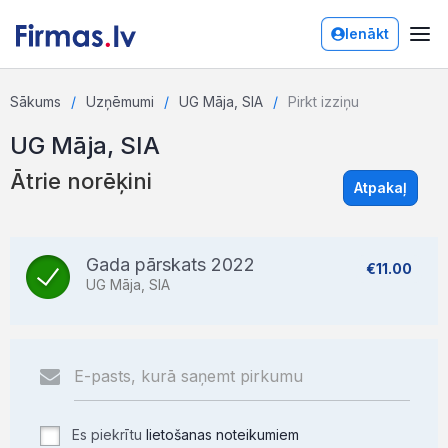
Ienākt
Sākums
Uzņēmumi
UG Māja, SIA
Pirkt izziņu
UG Māja, SIA
Ātrie norēķini
Atpakaļ
Gada pārskats 2022
€11.00
UG Māja, SIA
Es piekrītu
lietošanas noteikumiem