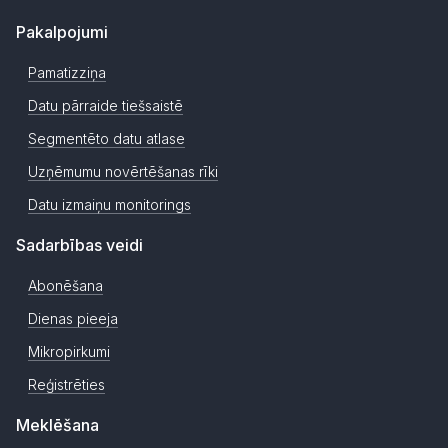
Pakalpojumi
Pamatizziņa
Datu pārraide tiešsaistē
Segmentēto datu atlase
Uzņēmumu novērtēšanas rīki
Datu izmaiņu monitorings
Sadarbības veidi
Abonēšana
Dienas pieeja
Mikropirkumi
Reģistrēties
Meklēšana