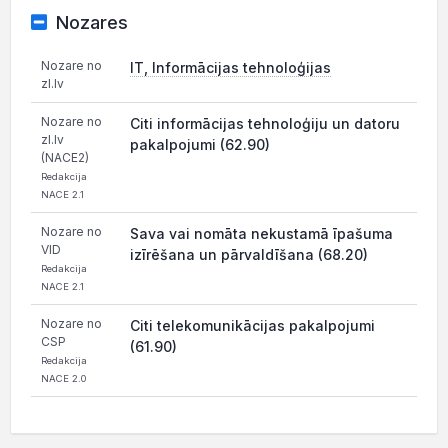
Nozares
Nozare no
IT, Informācijas tehnoloģijas
zl.lv
Nozare no
Citi informācijas tehnoloģiju un datoru
zl.lv
pakalpojumi (62.90)
(NACE2)
Redakcija
NACE 2.1
Nozare no
Sava vai nomāta nekustamā īpašuma
VID
izīrēšana un pārvaldīšana (68.20)
Redakcija
NACE 2.1
Nozare no
Citi telekomunikācijas pakalpojumi
CSP
(61.90)
Redakcija
NACE 2.0