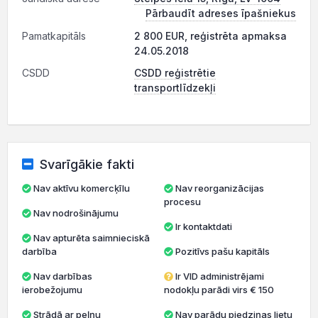
Pārbaudīt adreses īpašniekus
Pamatkapitāls
2 800 EUR, reģistrēta apmaksa
24.05.2018
CSDD
CSDD reģistrētie
transportlīdzekļi
Svarīgākie fakti
Nav aktīvu komercķīlu
Nav reorganizācijas
procesu
Nav nodrošinājumu
Ir kontaktdati
Nav apturēta saimnieciskā
darbība
Pozitīvs pašu kapitāls
Nav darbības
Ir VID administrējami
ierobežojumu
nodokļu parādi virs € 150
Strādā ar peļņu
Nav parādu piedziņas lietu