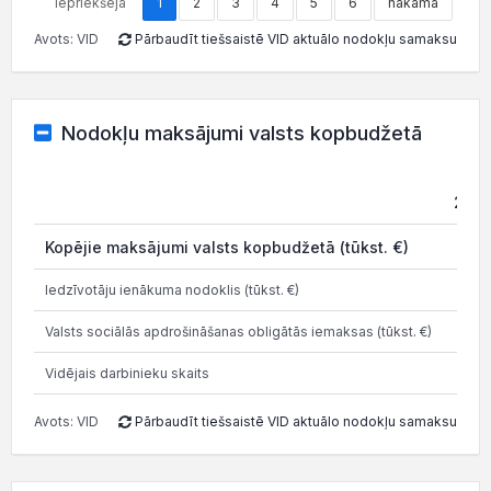
iepriekšējā
1
2
3
4
5
6
nākamā
Avots: VID
Pārbaudīt tiešsaistē VID aktuālo nodokļu samaksu
Nodokļu maksājumi valsts kopbudžetā
202
Kopējie maksājumi valsts kopbudžetā (tūkst. €)
Iedzīvotāju ienākuma nodoklis (tūkst. €)
Valsts sociālās apdrošināšanas obligātās iemaksas (tūkst. €)
Vidējais darbinieku skaits
Avots: VID
Pārbaudīt tiešsaistē VID aktuālo nodokļu samaksu