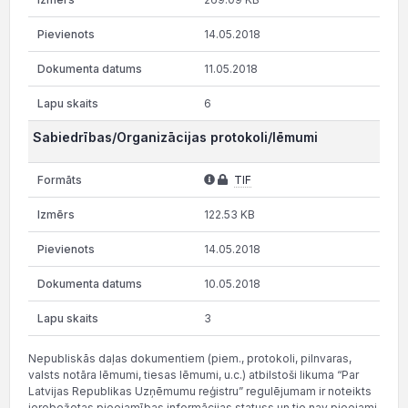
14.05.2018
11.05.2018
6
Sabiedrības/Organizācijas protokoli/lēmumi
TIF
122.53 KB
14.05.2018
10.05.2018
3
Nepubliskās daļas dokumentiem (piem., protokoli, pilnvaras,
valsts notāra lēmumi, tiesas lēmumi, u.c.) atbilstoši likuma “Par
Latvijas Republikas Uzņēmumu reģistru” regulējumam ir noteikts
ierobežotas pieejamības informācijas statuss un tie nav pieejami