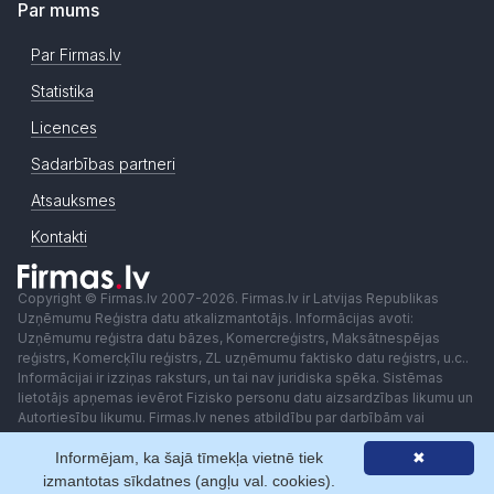
Par mums
Par Firmas.lv
Statistika
Licences
Sadarbības partneri
Atsauksmes
Kontakti
Copyright © Firmas.lv 2007-2026. Firmas.lv ir Latvijas Republikas
Uzņēmumu Reģistra datu atkalizmantotājs. Informācijas avoti:
Uzņēmumu reģistra datu bāzes, Komercreģistrs, Maksātnespējas
reģistrs, Komercķīlu reģistrs, ZL uzņēmumu faktisko datu reģistrs, u.c..
Informācijai ir izziņas raksturs, un tai nav juridiska spēka. Sistēmas
lietotājs apņemas ievērot Fizisko personu datu aizsardzības likumu un
Autortiesību likumu. Firmas.lv nenes atbildību par darbībām vai
lēmumiem, kas balstīti uz saņemto pakalpojumu. Lietotājam aizliegts
Informējam, ka šajā tīmekļa vietnē tiek
✖
izmantot jebkādas automatizētas sistēmas vai iekārtas (robotus)
piekļuvei sistēmai bez rakstiskas saskaņošanas ar Firmas.lv. Galvenā
izmantotas sīkdatnes (angļu val. cookies).