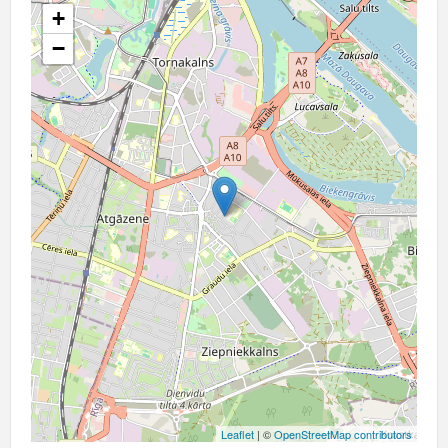
+
−
Leaflet
| ©
OpenStreetMap contributors