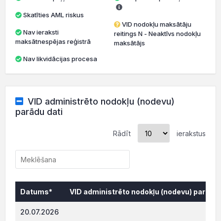
Skatīties AML riskus
VID nodokļu maksātāju
Nav ieraksti
reitings N - Neaktīvs nodokļu
maksātnespējas reģistrā
maksātājs
Nav likvidācijas procesa
VID administrēto nodokļu (nodevu)
parādu dati
Rādīt
ierakstus
Datums*
VID administrēto nodokļu (nodevu) parāds,
Datums*
VID administrēto nodokļu (nodevu) parāds,
20.07.2026
1 120