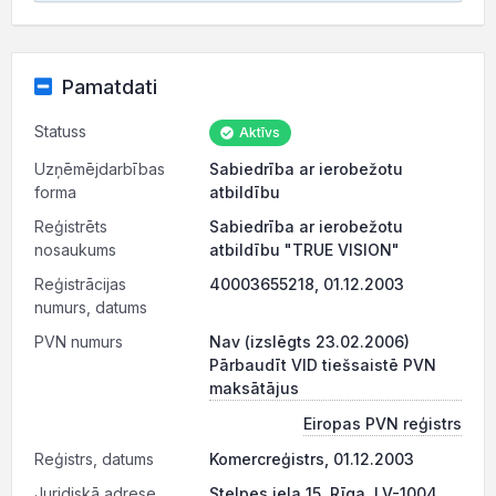
Pamatdati
Statuss
Aktīvs
Uzņēmējdarbības
Sabiedrība ar ierobežotu
forma
atbildību
Reģistrēts
Sabiedrība ar ierobežotu
nosaukums
atbildību "TRUE VISION"
Reģistrācijas
40003655218, 01.12.2003
numurs, datums
PVN numurs
Nav (izslēgts 23.02.2006)
Pārbaudīt VID tiešsaistē PVN
maksātājus
Eiropas PVN reģistrs
Reģistrs, datums
Komercreģistrs, 01.12.2003
Juridiskā adrese
Stelpes iela 15, Rīga, LV-1004