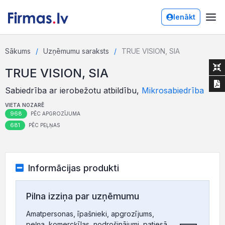
Ienākt
Sākums
Uzņēmumu saraksts
TRUE VISION, SIA
TRUE VISION, SIA
Sabiedrība ar ierobežotu atbildību,
Mikrosabiedrība
VIETA NOZARĒ
968
PĒC APGROZĪJUMA
681
PĒC PEĻŅAS
Informācijas produkti
Pilna izziņa par uzņēmumu
Amatpersonas, īpašnieki, apgrozījums,
peļņa, komercķīlas, nodrošinājumi, patiesā