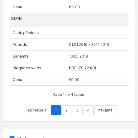
€11.00
2016
Gada pārskats
01.01.2016 - 31.12.2016
10.05.2018
PDF (79.72 KB)
€9.00
Rāda 1 no 4 lapām
iepriekšējā
1
2
3
4
nākamā