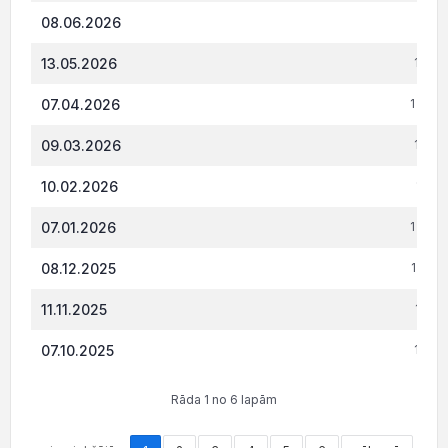
08.06.2026
1 118
13.05.2026
1 064
07.04.2026
1 063
09.03.2026
1 062
10.02.2026
1 061
07.01.2026
1 060
08.12.2025
1 058
11.11.2025
1 057
07.10.2025
1 055
Rāda 1 no 6 lapām