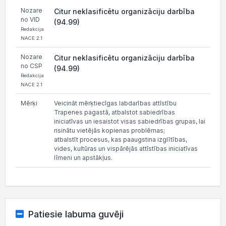
Nozare
Citur neklasificētu organizāciju darbība
no VID
(94.99)
Redakcija
NACE 2.1
Nozare
Citur neklasificētu organizāciju darbība
no CSP
(94.99)
Redakcija
NACE 2.1
Mērķi
Veicināt mērķtiecīgas labdarības attīstību
Trapenes pagastā, atbalstot sabiedrības
iniciatīvas un iesaistot visas sabiedrības grupas, lai
risinātu vietējās kopienas problēmas;
atbalstīt procesus, kas paaugstina izglītības,
vides, kultūras un vispārējās attīstības iniciatīvas
līmeni un apstākļus.
Patiesie labuma guvēji