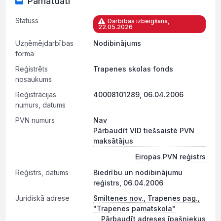
Pamatdati
Statuss
Darbības izbeigšana,
22.05.2026
Uzņēmējdarbības
Nodibinājums
forma
Reģistrēts
Trapenes skolas fonds
nosaukums
Reģistrācijas
40008101289, 06.04.2006
numurs, datums
PVN numurs
Nav
Pārbaudīt VID tiešsaistē PVN
maksātājus
Eiropas PVN reģistrs
Reģistrs, datums
Biedrību un nodibinājumu
reģistrs, 06.04.2006
Juridiskā adrese
Smiltenes nov., Trapenes pag.,
"Trapenes pamatskola"
Pārbaudīt adreses īpašniekus