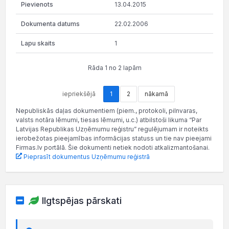
13.04.2015
22.02.2006
1
Rāda 1 no 2 lapām
iepriekšējā
1
2
nākamā
Nepubliskās daļas dokumentiem (piem., protokoli, pilnvaras,
valsts notāra lēmumi, tiesas lēmumi, u.c.) atbilstoši likuma “Par
Latvijas Republikas Uzņēmumu reģistru” regulējumam ir noteikts
ierobežotas pieejamības informācijas statuss un tie nav pieejami
Firmas.lv portālā. Šie dokumenti netiek nodoti atkalizmantošanai.
Pieprasīt dokumentus Uzņēmumu reģistrā
Ilgtspējas pārskati