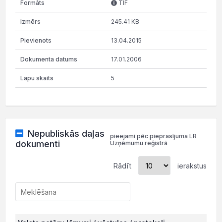
TIF
245.41 KB
13.04.2015
17.01.2006
5
Nepubliskās daļas
pieejami pēc pieprasījuma LR
dokumenti
Uzņēmumu reģistrā
Rādīt
ierakstus