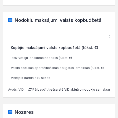
Nodokļu maksājumi valsts kopbudžetā
2021
Kopējie maksājumi valsts kopbudžetā (tūkst. €)
0
Iedzīvotāju ienākuma nodoklis (tūkst. €)
0
Valsts sociālās apdrošināšanas obligātās iemaksas (tūkst. €)
0
Vidējais darbinieku skaits
0
Avots: VID
Pārbaudīt tiešsaistē VID aktuālo nodokļu samaksu
Nozares