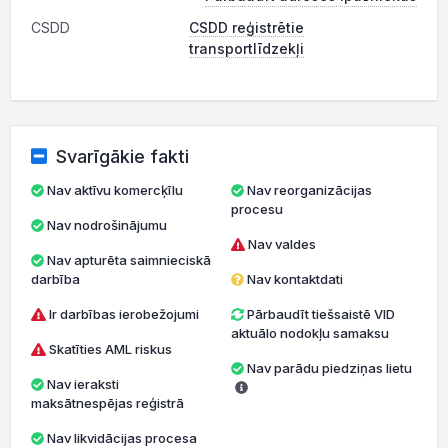
CSDD
CSDD reģistrētie
transportlīdzekļi
Svarīgākie fakti
Nav aktīvu komercķīlu
Nav reorganizācijas
procesu
Nav nodrošinājumu
Nav valdes
Nav apturēta saimnieciskā
darbība
Nav kontaktdati
Ir darbības ierobežojumi
Pārbaudīt tiešsaistē VID
aktuālo nodokļu samaksu
Skatīties AML riskus
Nav parādu piedziņas lietu
Nav ieraksti
maksātnespējas reģistrā
Nav likvidācijas procesa