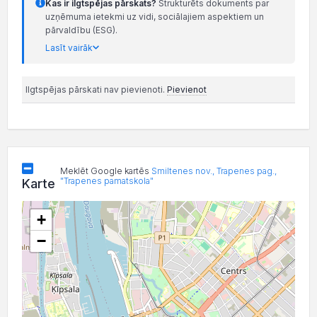
Kas ir ilgtspējas pārskats?
Strukturēts dokuments par
uzņēmuma ietekmi uz vidi, sociālajiem aspektiem un
pārvaldību (ESG).
Lasīt vairāk
Ilgtspējas pārskati nav pievienoti.
Pievienot
Meklēt Google kartēs
Smiltenes nov., Trapenes pag.,
"Trapenes pamatskola"
Karte
+
−