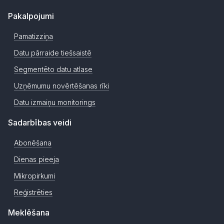
Pakalpojumi
Pamatizziņa
Datu pārraide tiešsaistē
Segmentēto datu atlase
Uzņēmumu novērtēšanas rīki
Datu izmaiņu monitorings
Sadarbības veidi
Abonēšana
Dienas pieeja
Mikropirkumi
Reģistrēties
Meklēšana