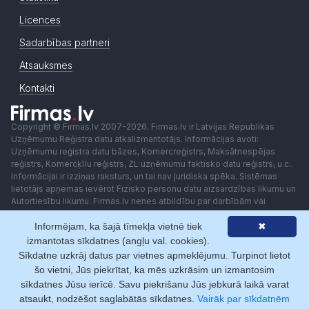
Licences
Sadarbības partneri
Atsauksmes
Kontakti
Copyright © Firmas.lv 2007-2026. Firmas.lv ir Latvijas Republikas
Uzņēmumu Reģistra datu atkalizmantotājs. Informācijas avoti:
Uzņēmumu reģistra datu bāzes, Komercreģistrs, Maksātnespējas
reģistrs, Komercķīlu reģistrs, ZL uzņēmumu faktisko datu reģistrs, u.c..
Informācijai ir izziņas raksturs, un tai nav juridiska spēka. Sistēmas
lietotājs apņemas ievērot Fizisko personu datu aizsardzības likumu un
Autortiesību likumu. Firmas.lv nenes atbildību par darbībām vai
lēmumiem, kas balstīti uz saņemto pakalpojumu. Lietotājam aizliegts
Informējam, ka šajā tīmekļa vietnē tiek
✖
izmantot jebkādas automatizētas sistēmas vai iekārtas (robotus)
piekļuvei sistēmai bez rakstiskas saskaņošanas ar Firmas.lv. Galvenā
izmantotas sīkdatnes (angļu val. cookies).
redaktore: Ingūna Pempere.
Sīkdatne uzkrāj datus par vietnes apmeklējumu. Turpinot lietot
Lietošanas noteikumi
Privātuma politika
Norēķini ar
šo vietni, Jūs piekrītat, ka mēs uzkrāsim un izmantosim
sīkdatnes Jūsu ierīcē. Savu piekrišanu Jūs jebkurā laikā varat
atsaukt, nodzēšot saglabātās sīkdatnes.
Vairāk par sīkdatnēm