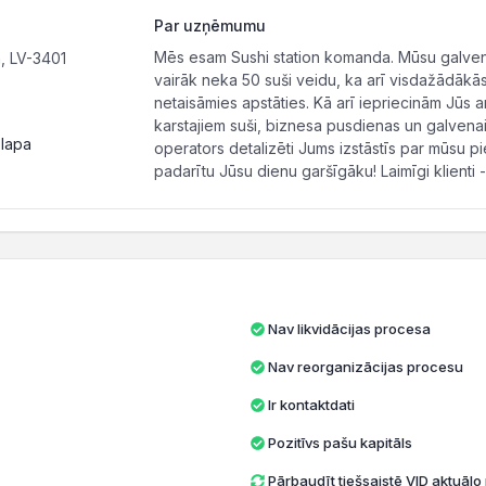
Par uzņēmumu
Mēs esam Sushi station komanda. Mūsu galvenai
, LV-3401
vairāk neka 50 suši veidu, ka arī visdažādākā
netaisāmies apstāties. Kā arī iepriecinām Jūs ar
karstajiem suši, biznesa pusdienas un galvenai
 lapa
operators detalizēti Jums izstāstīs par mūsu p
padarītu Jūsu dienu garšīgāku! Laimīgi klienti -
Nav likvidācijas procesa
Nav reorganizācijas procesu
Ir kontaktdati
Pozitīvs pašu kapitāls
Pārbaudīt tiešsaistē VID aktuāl