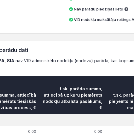
Nav parādu piedziņas lietu
VID nodokļu maksātāju reitings A 
parādu dati
A, SIA
nav VID administrēto nodokļu (nodevu) parāda, kas kopsum
t.sk. parāda summa,
 summa, attiecībā
attiecībā uz kuru piemērots
t.sk. par
emērots tiesiskās
nodokļu atbalsta pasākums,
pieņemts l
dzības process, €
€
mak
0.00
0.00