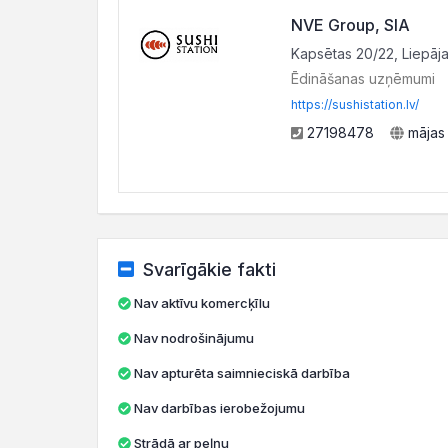
NVE Group, SIA
Kapsētas 20/22, Liepāja
Ēdināšanas uzņēmumi
https://sushistation.lv/
27198478
mājas
Svarīgākie fakti
Nav aktīvu komercķīlu
Nav nodrošinājumu
Nav apturēta saimnieciskā darbība
Nav darbības ierobežojumu
Strādā ar peļņu