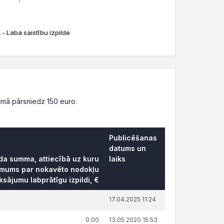
- Laba saistību izpilde
mā pārsniedz 150 euro.
Publicēšanas
datums un
āda summa, attiecībā uz kuru
laiks
ēmums par nokavēto nodokļu
sājumu labprātīgu izpildi, €
17.04.2025 11:24
0.00
13.05.2020 15:53