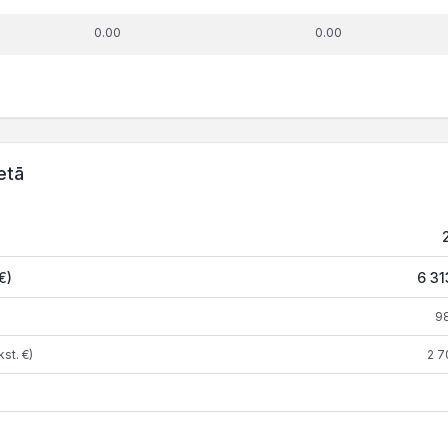
0.00
0.00
etā
€)
6 31
9
st. €)
2 7