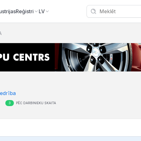
ustrijas
Reģistri
LV
A
iedrība
3
S
PĒC DARBINIEKU SKAITA