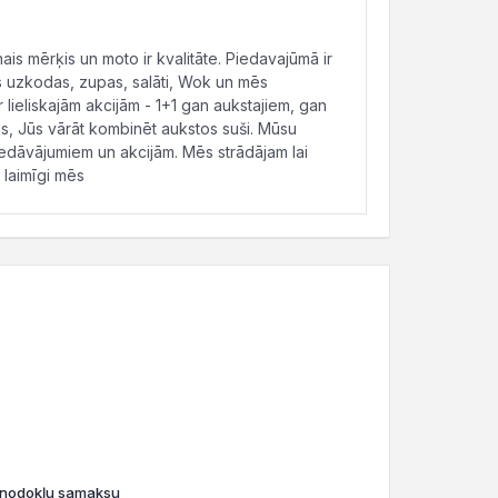
s mērķis un moto ir kvalitāte. Piedavajūmā ir
s uzkodas, zupas, salāti, Wok un mēs
 lieliskajām akcijām - 1+1 gan aukstajiem, gan
s, Jūs vārāt kombinēt aukstos suši. Mūsu
iedāvājumiem un akcijām. Mēs strādājam lai
 laimīgi mēs
o nodokļu samaksu