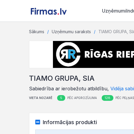
Uzņēmumi
Ind
Sākums
Uzņēmumu saraksts
TIAMO GRUPA, SI
TIAMO GRUPA, SIA
Sabiedrība ar ierobežotu atbildību,
Vidēja sab
5
128
VIETA NOZARĒ
PĒC APGROZĪJUMA
PĒC PEĻŅA
Informācijas produkti