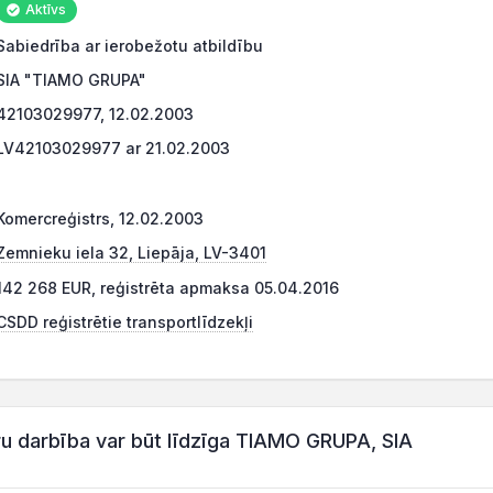
Aktīvs
Sabiedrība ar ierobežotu atbildību
SIA "TIAMO GRUPA"
42103029977, 12.02.2003
LV42103029977 ar 21.02.2003
Komercreģistrs, 12.02.2003
Zemnieku iela 32, Liepāja, LV-3401
142 268 EUR, reģistrēta apmaksa 05.04.2016
CSDD reģistrētie transportlīdzekļi
 darbība var būt līdzīga TIAMO GRUPA, SIA