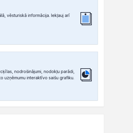
, vēsturiskā informācija. Iekļauj arī
ķīlas, nodrošinājumi, nodokļu parādi,
tīto uzņēmumu interaktīvo saišu grafiku.