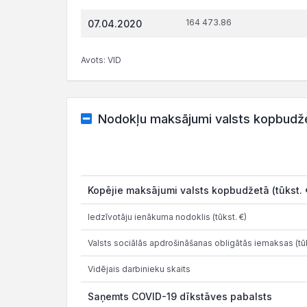
164 473.86
07.04.2020
Avots: VID
Nodokļu maksājumi valsts kopbudž
Kopējie maksājumi valsts kopbudžetā (tūkst. 
Iedzīvotāju ienākuma nodoklis (tūkst. €)
Valsts sociālās apdrošināšanas obligātās iemaksas (tūk
Vidējais darbinieku skaits
Saņemts COVID-19 dīkstāves pabalsts