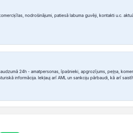
mercķīlas, nodrošinājumi, patiesā labuma guvēji, kontakti u.c. aktuālā
audzumā 24h - amatpersonas, īpašnieki, apgrozījums, peļņa, komerc
sturiskā informācija. Iekļauj arī AML un sankciju pārbaudi, kā arī sais