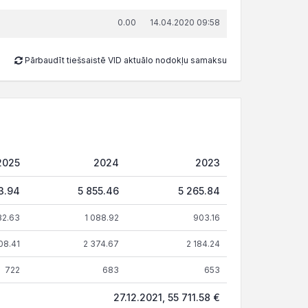
0.00
14.04.2020 09:58
Pārbaudīt tiešsaistē VID aktuālo nodokļu samaksu
2025
2024
2023
3.94
5 855.46
5 265.84
82.63
1 088.92
903.16
08.41
2 374.67
2 184.24
722
683
653
27.12.2021, 55 711.58 €