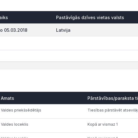
aiks
Pastāvīgās dzīves vietas valsts
o 05.03.2018
Latvija
Amats
Pārstāvības/paraksta t
Valdes priekšsēdētājs
Tiesības pārstāvēt atsevišķ
Valdes loceklis
Kopā ar vismaz 1