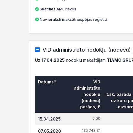
Skatīties AML riskus
Nav ieraksti maksātnespējas reģistrā
VID administrēto nodokļu (nodevu) 
Uz
17.04.2025
nodokļu maksātājam
TIAMO GRUP
Datums*
VID
administrēto
nodokļu
t.sk. parāda
(nodevu)
uz kuru pi
parāds, €
aizsar
0.00
15.04.2025
135 743.31
07.05.2020