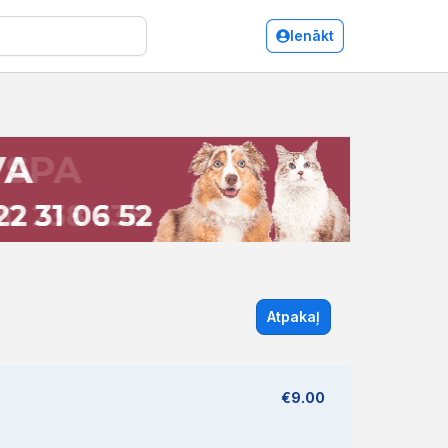
Ienākt
Atpakaļ
€9.00