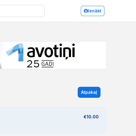
Ienākt
Atpakaļ
€10.00