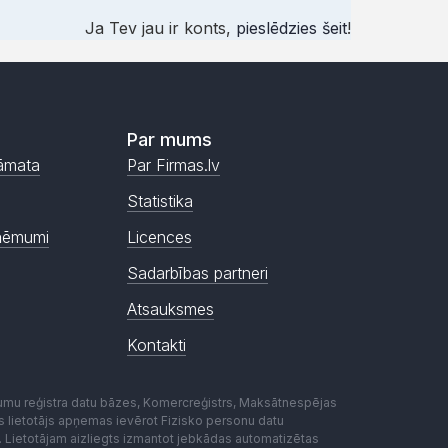
Ja Tev jau ir konts,
pieslēdzies šeit
!
Par mums
āmata
Par Firmas.lv
Statistika
ņēmumi
Licences
Sadarbības partneri
Atsauksmes
Kontakti
mumu reģistra datu bāzes, Komercreģistrs, Maksātnespējas
ēmas lietotājs apņemas ievērot Fizisko personu datu
. Lietotājam aizliegts izmantot jebkādas automatizētas