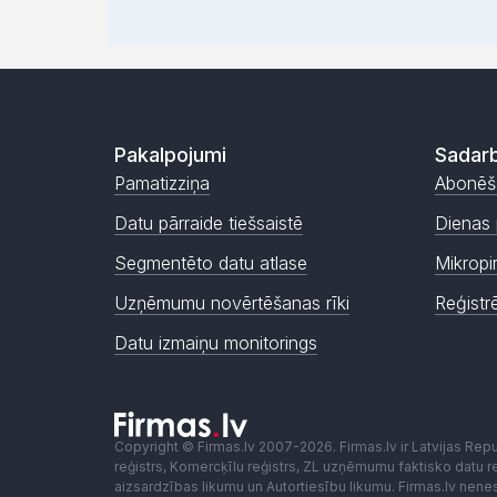
Pakalpojumi
Sadarb
Pamatizziņa
Abonēš
Datu pārraide tiešsaistē
Dienas 
Segmentēto datu atlase
Mikropi
Uzņēmumu novērtēšanas rīki
Reģistr
Datu izmaiņu monitorings
Copyright © Firmas.lv 2007-2026. Firmas.lv ir Latvijas Re
reģistrs, Komercķīlu reģistrs, ZL uzņēmumu faktisko datu reģ
aizsardzības likumu un Autortiesību likumu. Firmas.lv nen