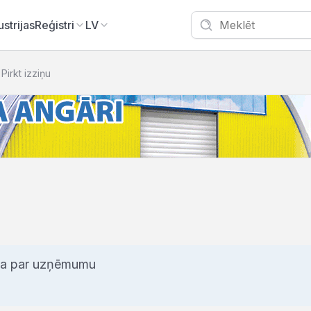
ustrijas
Reģistri
LV
Pirkt izziņu
iņa par uzņēmumu