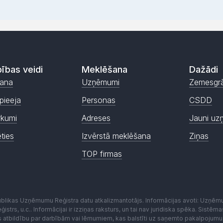
ības veidi
Meklēšana
Dažādi
ana
Uzņēmumi
Zemesgr
pieeja
Personas
CSDD
rkumi
Adreses
Jauni uz
ēties
Izvērstā meklēšana
Ziņas
TOP firmas
publikas Uzņēmumu Reģistra datu atkalizmantotājs. Informācijas avoti: Uzņē
istrs, u.c.. Informācijai ir izziņas raksturs, un tai nav juridiska spēka. Sist
es atbildību par darbībām vai lēmumiem, kas balstīti uz saņemto pakalpojumu