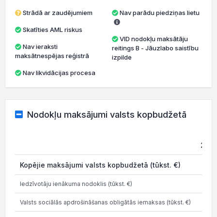
Strādā ar zaudējumiem
Nav parādu piedziņas lietu
Skatīties AML riskus
VID nodokļu maksātāju
Nav ieraksti
reitings B - Jāuzlabo saistību
maksātnespējas reģistrā
izpilde
Nav likvidācijas procesa
Nodokļu maksājumi valsts kopbudžetā
202
Kopējie maksājumi valsts kopbudžetā (tūkst. €)
6.3
Iedzīvotāju ienākuma nodoklis (tūkst. €)
0.9
Valsts sociālās apdrošināšanas obligātās iemaksas (tūkst. €)
5.3