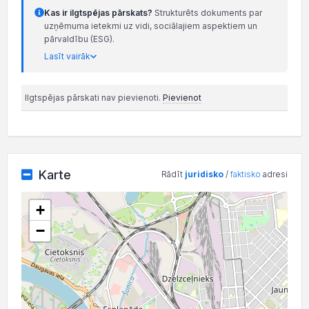
Kas ir ilgtspējas pārskats?
Strukturēts dokuments par
uzņēmuma ietekmi uz vidi, sociālajiem aspektiem un
pārvaldību (ESG).
Lasīt vairāk
Ilgtspējas pārskati nav pievienoti.
Pievienot
Karte
Rādīt
juridisko
/
faktisko
adresi
+
−