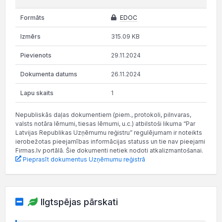
EDOC
315.09 KB
29.11.2024
26.11.2024
1
Nepubliskās daļas dokumentiem (piem., protokoli, pilnvaras,
valsts notāra lēmumi, tiesas lēmumi, u.c.) atbilstoši likuma “Par
Latvijas Republikas Uzņēmumu reģistru” regulējumam ir noteikts
ierobežotas pieejamības informācijas statuss un tie nav pieejami
Firmas.lv portālā. Šie dokumenti netiek nodoti atkalizmantošanai.
Pieprasīt dokumentus Uzņēmumu reģistrā
Ilgtspējas pārskati