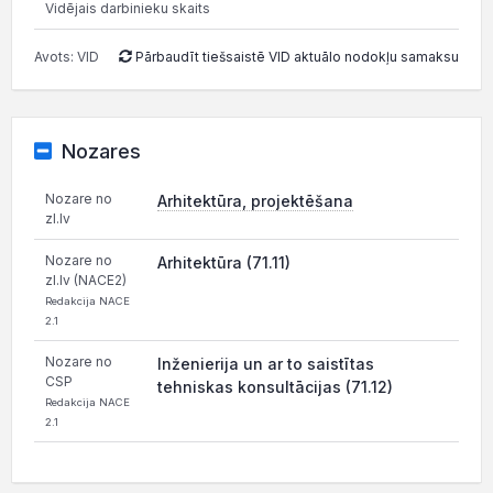
Vidējais darbinieku skaits
Avots: VID
Pārbaudīt tiešsaistē VID aktuālo nodokļu samaksu
Nozares
Nozare no
Arhitektūra, projektēšana
zl.lv
Nozare no
Arhitektūra (71.11)
zl.lv (NACE2)
Redakcija NACE
2.1
Nozare no
Inženierija un ar to saistītas
CSP
tehniskas konsultācijas (71.12)
Redakcija NACE
2.1