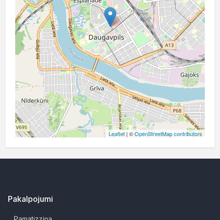
Leaflet
| ©
OpenStreetMap contributors
Pakalpojumi
Pamatizziņa