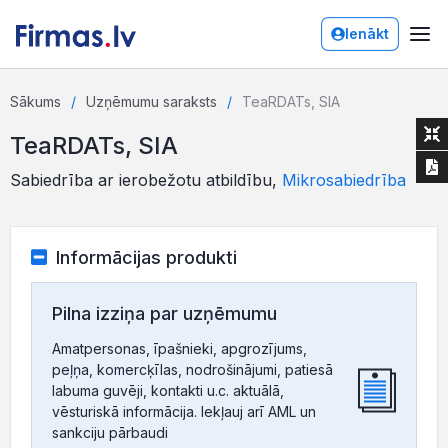
Ienākt
Sākums
Uzņēmumu saraksts
TeaRDATs, SIA
TeaRDATs, SIA
Sabiedrība ar ierobežotu atbildību,
Mikrosabiedrība
Informācijas produkti
Pilna izziņa par uzņēmumu
Amatpersonas, īpašnieki, apgrozījums,
peļņa, komercķīlas, nodrošinājumi, patiesā
labuma guvēji, kontakti u.c. aktuālā,
vēsturiskā informācija. Iekļauj arī AML un
sankciju pārbaudi