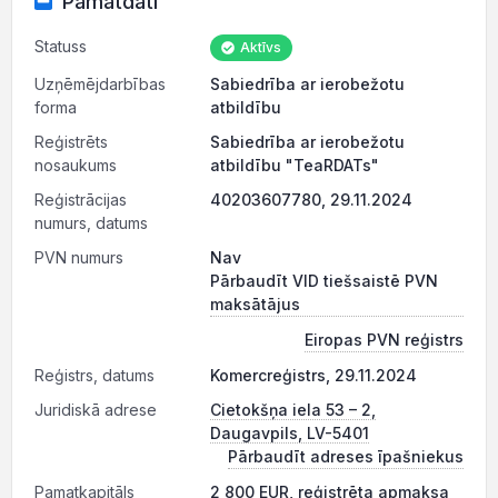
Pamatdati
Statuss
Aktīvs
Uzņēmējdarbības
Sabiedrība ar ierobežotu
forma
atbildību
Reģistrēts
Sabiedrība ar ierobežotu
nosaukums
atbildību "TeaRDATs"
Reģistrācijas
40203607780, 29.11.2024
numurs, datums
PVN numurs
Nav
Pārbaudīt VID tiešsaistē PVN
maksātājus
Eiropas PVN reģistrs
Reģistrs, datums
Komercreģistrs, 29.11.2024
Juridiskā adrese
Cietokšņa iela 53 – 2,
Daugavpils, LV-5401
Pārbaudīt adreses īpašniekus
Pamatkapitāls
2 800 EUR, reģistrēta apmaksa