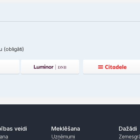
 (obligāti)
ības veidi
Meklēšana
Dažādi
ana
Uzņēmumi
Zemesgr