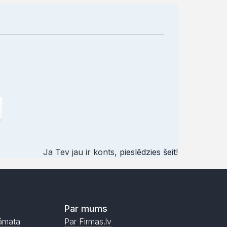
Ja Tev jau ir konts,
pieslēdzies šeit
!
Par mums
āmata
Par Firmas.lv