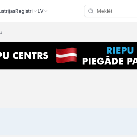
ustrijas
Reģistri
LV
ņu