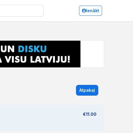
Ienākt
Atpakaļ
€11.00