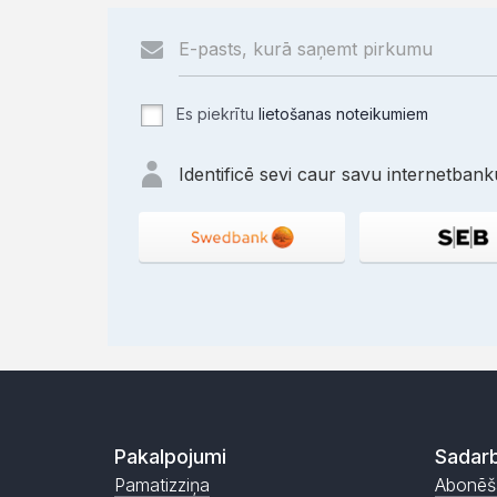
Es piekrītu
lietošanas noteikumiem
Identificē sevi caur savu internetbanku
Pakalpojumi
Sadarb
Pamatizziņa
Abonēš