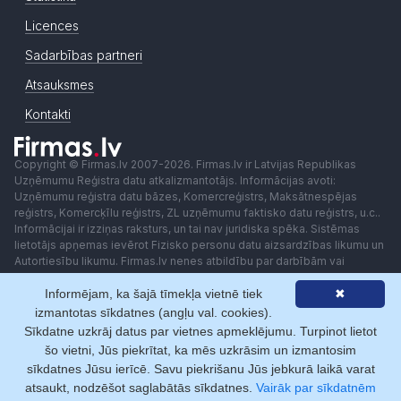
Licences
Sadarbības partneri
Atsauksmes
Kontakti
Copyright © Firmas.lv 2007-2026. Firmas.lv ir Latvijas Republikas
Uzņēmumu Reģistra datu atkalizmantotājs. Informācijas avoti:
Uzņēmumu reģistra datu bāzes, Komercreģistrs, Maksātnespējas
reģistrs, Komercķīlu reģistrs, ZL uzņēmumu faktisko datu reģistrs, u.c..
Informācijai ir izziņas raksturs, un tai nav juridiska spēka. Sistēmas
lietotājs apņemas ievērot Fizisko personu datu aizsardzības likumu un
Autortiesību likumu. Firmas.lv nenes atbildību par darbībām vai
lēmumiem, kas balstīti uz saņemto pakalpojumu. Lietotājam aizliegts
Informējam, ka šajā tīmekļa vietnē tiek
✖
izmantot jebkādas automatizētas sistēmas vai iekārtas (robotus)
piekļuvei sistēmai bez rakstiskas saskaņošanas ar Firmas.lv. Galvenā
izmantotas sīkdatnes (angļu val. cookies).
redaktore: Ingūna Pempere.
Sīkdatne uzkrāj datus par vietnes apmeklējumu. Turpinot lietot
Lietošanas noteikumi
Privātuma politika
Norēķini ar
šo vietni, Jūs piekrītat, ka mēs uzkrāsim un izmantosim
sīkdatnes Jūsu ierīcē. Savu piekrišanu Jūs jebkurā laikā varat
atsaukt, nodzēšot saglabātās sīkdatnes.
Vairāk par sīkdatnēm