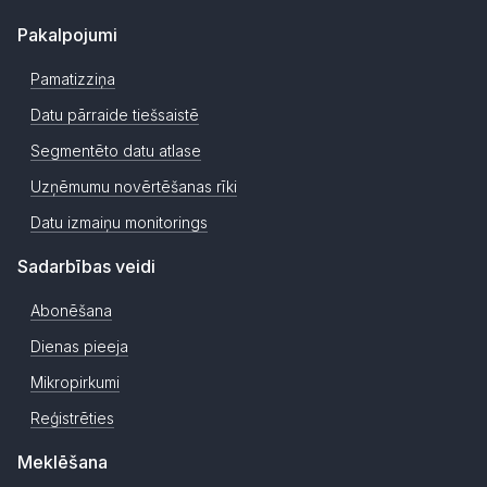
Pakalpojumi
Pamatizziņa
Datu pārraide tiešsaistē
Segmentēto datu atlase
Uzņēmumu novērtēšanas rīki
Datu izmaiņu monitorings
Sadarbības veidi
Abonēšana
Dienas pieeja
Mikropirkumi
Reģistrēties
Meklēšana