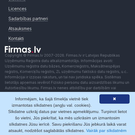
Licences
Sadarbības partneri
Atsauksmes
Kontakti
Copyright © Firmas.lv 2007-2026. Firmas.lv ir Latvijas Republikas
Uzņēmumu Reģistra datu atkalizmantotājs. Informācijas avoti:
Uzņēmumu reģistra datu bāzes, Komercreģistrs, Maksātnespējas
reģistrs, Komercķīlu reģistrs, ZL uzņēmumu faktisko datu reģistrs, u.c..
Informācijai ir izziņas raksturs, un tai nav juridiska spēka. Sistēmas
lietotājs apņemas ievērot Fizisko personu datu aizsardzības likumu un
Autortiesību likumu. Firmas.lv nenes atbildību par darbībām vai
lēmumiem, kas balstīti uz saņemto pakalpojumu. Lietotājam aizliegts
Informējam, ka šajā tīmekļa vietnē tiek
✖
izmantot jebkādas automatizētas sistēmas vai iekārtas (robotus)
piekļuvei sistēmai bez rakstiskas saskaņošanas ar Firmas.lv. Galvenā
izmantotas sīkdatnes (angļu val. cookies).
redaktore: Ingūna Pempere.
Sīkdatne uzkrāj datus par vietnes apmeklējumu. Turpinot lietot
Lietošanas noteikumi
Privātuma politika
Norēķini ar
šo vietni, Jūs piekrītat, ka mēs uzkrāsim un izmantosim
sīkdatnes Jūsu ierīcē. Savu piekrišanu Jūs jebkurā laikā varat
atsaukt, nodzēšot saglabātās sīkdatnes.
Vairāk par sīkdatnēm