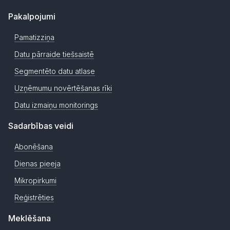
Pakalpojumi
Pamatizziņa
Datu pārraide tiešsaistē
Segmentēto datu atlase
Uzņēmumu novērtēšanas rīki
Datu izmaiņu monitorings
Sadarbības veidi
Abonēšana
Dienas pieeja
Mikropirkumi
Reģistrēties
Meklēšana