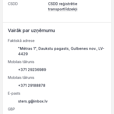
CSDD
CSDD reģistrētie
transportlīdzekļi
Vairāk par uzņēmumu
Faktiskā adrese
"Mētras 1", Daukstu pagasts, Gulbenes nov., LV-
4429
Mobilais tālrunis
+371 29236989
Mobilais tālrunis
+371 29188878
E-pasts
sters.g@inbox.lv
GBP