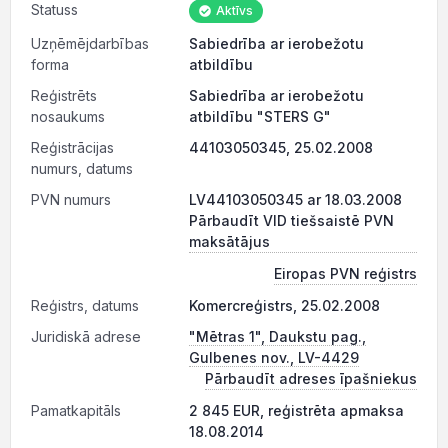
Statuss
Aktīvs
Uzņēmējdarbības
Sabiedrība ar ierobežotu
forma
atbildību
Reģistrēts
Sabiedrība ar ierobežotu
nosaukums
atbildību "STERS G"
Reģistrācijas
44103050345, 25.02.2008
numurs, datums
PVN numurs
LV44103050345 ar 18.03.2008
Pārbaudīt VID tiešsaistē PVN
maksātājus
Eiropas PVN reģistrs
Reģistrs, datums
Komercreģistrs, 25.02.2008
Juridiskā adrese
"Mētras 1", Daukstu pag.,
Gulbenes nov., LV-4429
Pārbaudīt adreses īpašniekus
Pamatkapitāls
2 845 EUR, reģistrēta apmaksa
18.08.2014