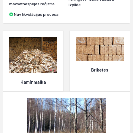
maksātnespējas reģistrā
izpilde
Nav likvidācijas procesa
Briketes
Kamīnmalka