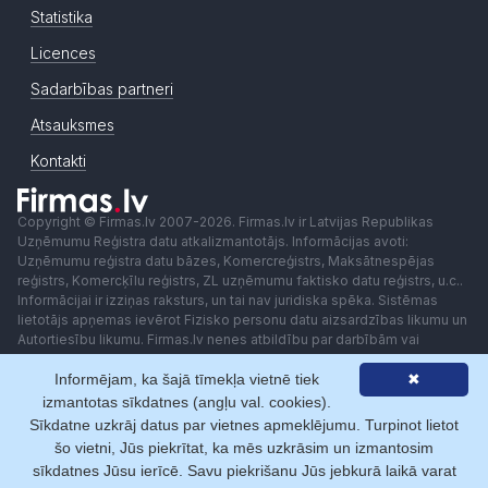
Statistika
Licences
Sadarbības partneri
Atsauksmes
Kontakti
Copyright © Firmas.lv 2007-2026. Firmas.lv ir Latvijas Republikas
Uzņēmumu Reģistra datu atkalizmantotājs. Informācijas avoti:
Uzņēmumu reģistra datu bāzes, Komercreģistrs, Maksātnespējas
reģistrs, Komercķīlu reģistrs, ZL uzņēmumu faktisko datu reģistrs, u.c..
Informācijai ir izziņas raksturs, un tai nav juridiska spēka. Sistēmas
lietotājs apņemas ievērot Fizisko personu datu aizsardzības likumu un
Autortiesību likumu. Firmas.lv nenes atbildību par darbībām vai
lēmumiem, kas balstīti uz saņemto pakalpojumu. Lietotājam aizliegts
izmantot jebkādas automatizētas sistēmas vai iekārtas (robotus)
Informējam, ka šajā tīmekļa vietnē tiek
✖
piekļuvei sistēmai bez rakstiskas saskaņošanas ar Firmas.lv. Galvenā
izmantotas sīkdatnes (angļu val. cookies).
redaktore: Ingūna Pempere.
Sīkdatne uzkrāj datus par vietnes apmeklējumu. Turpinot lietot
Lietošanas noteikumi
Privātuma politika
Norēķini ar
šo vietni, Jūs piekrītat, ka mēs uzkrāsim un izmantosim
sīkdatnes Jūsu ierīcē. Savu piekrišanu Jūs jebkurā laikā varat