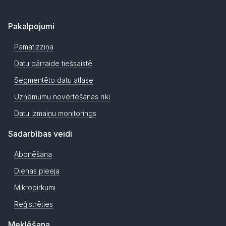
Pakalpojumi
Pamatizziņa
Datu pārraide tiešsaistē
Segmentēto datu atlase
Uzņēmumu novērtēšanas rīki
Datu izmaiņu monitorings
Sadarbības veidi
Abonēšana
Dienas pieeja
Mikropirkumi
Reģistrēties
Meklēšana