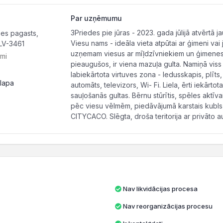
Par uzņēmumu
3Priedes pie jūras - 2023. gada jūlijā atvērtā 
es pagasts,
Viesu nams - ideāla vieta atpūtai ar ģimeni vai 
LV-3461
uzņemam viesus ar mīļdzīvniekiem un ģimenes a
ami
pieaugušos, ir viena mazuļa gulta. Namiņā vis
labiekārtota virtuves zona - ledusskapis, plīts,
lapa
automāts, televizors, Wi- Fi. Liela, ērti iekārto
sauļošanās gultas. Bērnu stūrītis, spēles aktīva
pēc viesu vēlmēm, piedāvājumā karstais kubls, pi
CITYCACO. Slēgta, droša teritorija ar privāto au
Nav likvidācijas procesa
Nav reorganizācijas procesu