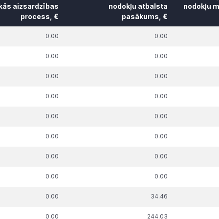
skās aizsardzības
nodokļu atbalsta
nodokļu m
process, €
pasākums, €
k. parāda summa,
t.sk. parāda summa,
t.sk. par
0.00
0.00
uz kuru piemērots
attiecībā uz kuru piemērots
pie
skās aizsardzības
nodokļu atbalsta
nodokļu m
0.00
0.00
process, €
pasākums, €
0.00
0.00
0.00
0.00
0.00
0.00
0.00
0.00
0.00
0.00
0.00
0.00
0.00
34.46
0.00
244.03