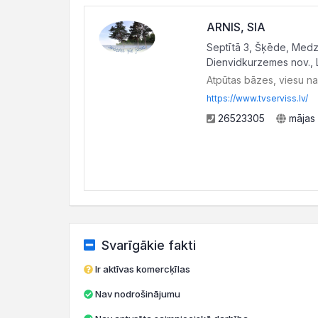
ARNIS, SIA
Septītā 3, Šķēde, Medz
Dienvidkurzemes nov., 
Atpūtas bāzes, viesu n
https://www.tvserviss.lv/
26523305
mājas 
Svarīgākie fakti
Ir aktīvas komercķīlas
Nav nodrošinājumu