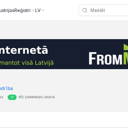
ustrijas
Reģistri
LV
edrība
21
AS
PĒC DARBINIEKU SKAITA