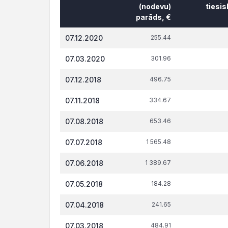
(nodevu)
tiesi
parāds, €
Datums*
VID
t.s
07.12.2020
255.44
administrēto
attiecībā 
nodokļu
tiesi
07.03.2020
301.96
(nodevu)
parāds, €
07.12.2018
496.75
07.11.2018
334.67
07.08.2018
653.46
07.07.2018
1 565.48
07.06.2018
1 389.67
07.05.2018
184.28
07.04.2018
241.65
07.03.2018
484.91