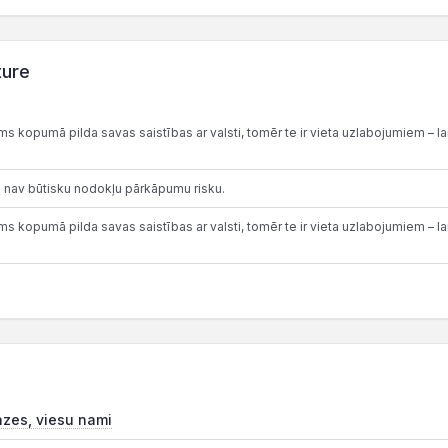
ture
 kopumā pilda savas saistības ar valsti, tomēr te ir vieta uzlabojumiem – lai
 nav būtisku nodokļu pārkāpumu risku.
 kopumā pilda savas saistības ar valsti, tomēr te ir vieta uzlabojumiem – lai
āzes, viesu nami