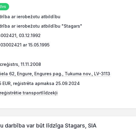
īvs
rība ar ierobežotu atbildību
rība ar ierobežotu atbildību "Stagars"
002421, 03.12.1992
03002421 ar 15.05.1995
reģistrs, 11.11.2008
iela 62, Engure, Engures pag., Tukuma nov., LV-3113
5 EUR, reģistrēta apmaksa 25.09.2024
eģistrētie transportlīdzekļi
darbība var būt līdzīga Stagars, SIA