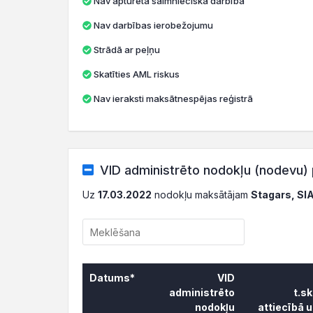
Nav apturēta saimnieciskā darbība
Nav darbības ierobežojumu
Strādā ar peļņu
Skatīties AML riskus
Nav ieraksti maksātnespējas reģistrā
VID administrēto nodokļu (nodevu) 
Uz
17.03.2022
nodokļu maksātājam
Stagars, SI
Datums*
VID
administrēto
t.s
nodokļu
attiecībā 