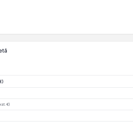
etā
€)
st. €)