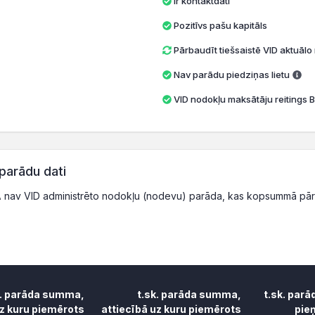
Ir kontaktdati
Pozitīvs pašu kapitāls
Pārbaudīt tiešsaistē VID aktuāl
Nav parādu piedziņas lietu
VID nodokļu maksātāju reitings B
parādu dati
A
nav VID administrēto nodokļu (nodevu) parāda, kas kopsummā pār
k. parāda summa,
t.sk. parāda summa,
t.sk. par
uz kuru piemērots
attiecībā uz kuru piemērots
pie