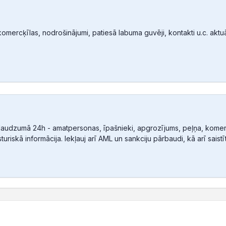
mercķīlas, nodrošinājumi, patiesā labuma guvēji, kontakti u.c. aktuālā
audzumā 24h - amatpersonas, īpašnieki, apgrozījums, peļņa, komerc
sturiskā informācija. Iekļauj arī AML un sankciju pārbaudi, kā arī sais