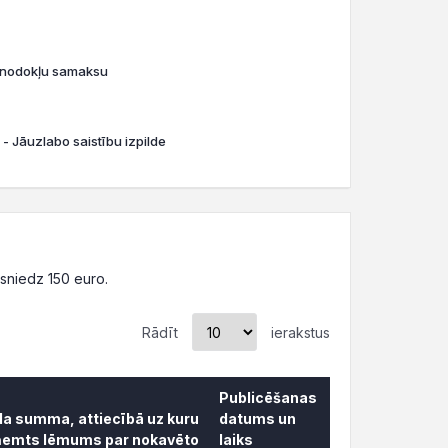
o nodokļu samaksu
 - Jāuzlabo saistību izpilde
sniedz 150 euro.
Rādīt
ierakstus
Publicēšanas
āda summa, attiecībā uz kuru
datums un
ņemts lēmums par nokavēto
laiks