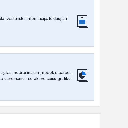
, vēsturiskā informācija. Iekļauj arī
ķīlas, nodrošinājumi, nodokļu parādi,
tīto uzņēmumu interaktīvo saišu grafiku.