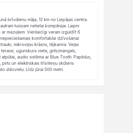
jaunā brīvdienu māja, 12 km no Liepājas centra.
jautram tusiņam nelielai kompānijai. Laipni
r mazuļiem. Vienlaicīgi varam izguldīt 6
s nepieciešamais komfortablai dzīvošanai:
 trauki, mikroviļņu krāsns, tējkanna. Veļas
ta terase, ugunskura vieta, grils/mangals,
i atpūtai, audio sistēma ar Blue Tooth. Papildus,
rts un elektriskais trīsriteņu skūteris
to stāvvietu. Līdz jūrai 500 metri.