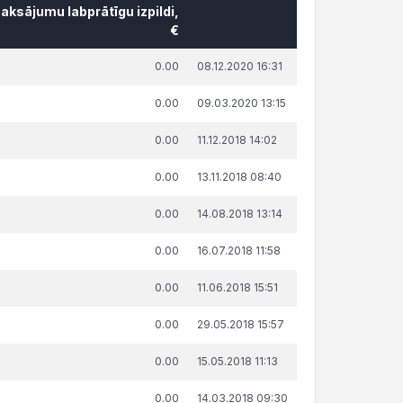
aksājumu labprātīgu izpildi,
€
āda summa, attiecībā uz kuru
Publicēšanas
0.00
08.12.2020 16:31
ņemts lēmums par nokavēto
datums un
aksājumu labprātīgu izpildi,
laiks
0.00
09.03.2020 13:15
€
0.00
11.12.2018 14:02
0.00
13.11.2018 08:40
0.00
14.08.2018 13:14
0.00
16.07.2018 11:58
0.00
11.06.2018 15:51
0.00
29.05.2018 15:57
0.00
15.05.2018 11:13
0.00
14.03.2018 09:30