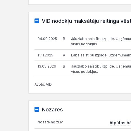
VID nodokļu maksātāju reitinga vēs
04.09.2025
B
Jāuzlabo saistību izpilde. Uzņēmums
visus nodokļus.
11.11.2025
A
Laba saistību izpilde. Uzņēmumam
13.05.2026
B
Jāuzlabo saistību izpilde. Uzņēmums
visus nodokļus.
Avots: VID
Nozares
Nozare no zl.lv
Atpūtas b