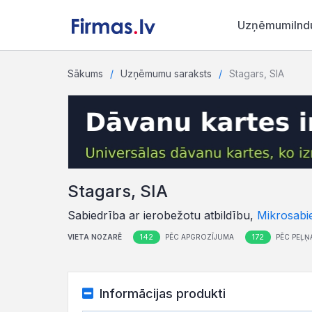
Uzņēmumi
Ind
Sākums
Uzņēmumu saraksts
Stagars, SIA
Stagars, SIA
Sabiedrība ar ierobežotu atbildību,
Mikrosabi
142
172
VIETA NOZARĒ
PĒC APGROZĪJUMA
PĒC PEĻŅ
Informācijas produkti