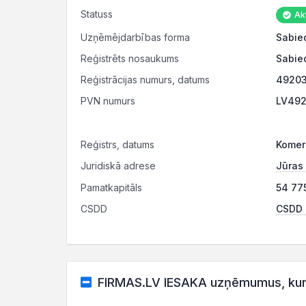
Statuss
Akt
Uzņēmējdarbības forma
Sabied
Reģistrēts nosaukums
Sabied
Reģistrācijas numurs, datums
49203
PVN numurs
LV492
Reģistrs, datums
Komerc
Juridiskā adrese
Jūras 
Pamatkapitāls
54 77
CSDD
CSDD r
FIRMAS.LV IESAKA uzņēmumus, kuru 