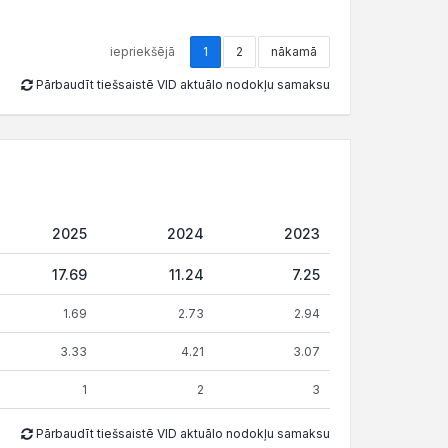
iepriekšējā
1
2
nākamā
Pārbaudīt tiešsaistē VID aktuālo nodokļu samaksu
2025
2024
2023
17.69
11.24
7.25
1.69
2.73
2.94
3.33
4.21
3.07
1
2
3
Pārbaudīt tiešsaistē VID aktuālo nodokļu samaksu