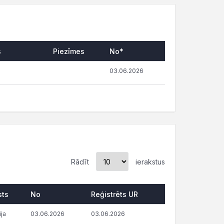
s
Piezīmes
No*
03.06.2026
Rādīt
ierakstus
sts
No
Reģistrēts UR
ija
03.06.2026
03.06.2026