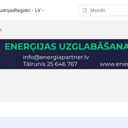
ustrijas
Reģistri
LV
IA