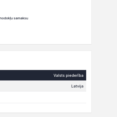
o nodokļu samaksu
Valsts piederība
Latvija