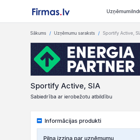
Uzņēmumi
Ind
Sākums
Uzņēmumu saraksts
Sportify Active, S
Sportify Active, SIA
Sabiedrība ar ierobežotu atbildību
Informācijas produkti
Pilna izziņa par uzņēmumu