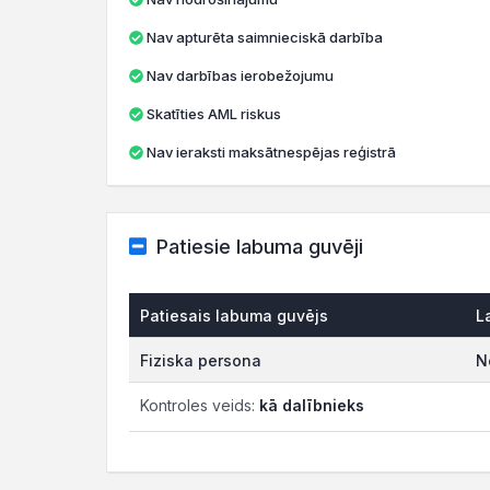
Nav apturēta saimnieciskā darbība
Nav darbības ierobežojumu
Skatīties AML riskus
Nav ieraksti maksātnespējas reģistrā
Patiesie labuma guvēji
Patiesais labuma guvējs
L
Fiziska persona
N
Kontroles veids:
kā dalībnieks