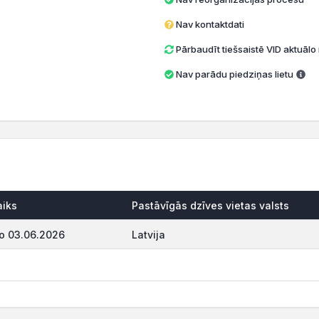
Nav kontaktdati
Pārbaudīt tiešsaistē VID aktuāl
Nav parādu piedziņas lietu
aiks
Pastāvīgās dzīves vietas valsts
o 03.06.2026
Latvija