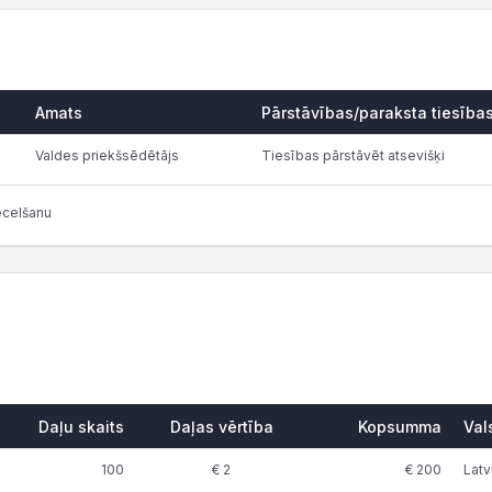
Amats
Pārstāvības/paraksta tiesība
Valdes priekšsēdētājs
Tiesības pārstāvēt atsevišķi
ecelšanu
Daļu skaits
Daļas vērtība
Kopsumma
Val
100
€ 2
€ 200
Latv