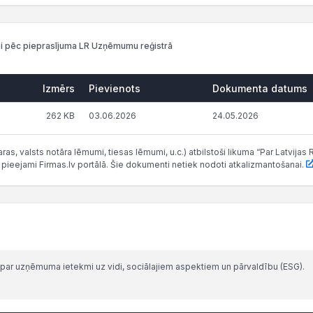
i pēc pieprasījuma LR Uzņēmumu reģistrā
Izmērs
Pievienots
Dokumenta datums
262 KB
03.06.2026
24.05.2026
as, valsts notāra lēmumi, tiesas lēmumi, u.c.) atbilstoši likuma “Par Latvij
 pieejami Firmas.lv portālā. Šie dokumenti netiek nodoti atkalizmantošanai.
par uzņēmuma ietekmi uz vidi, sociālajiem aspektiem un pārvaldību (ESG).