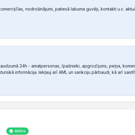
mercķīlas, nodrošinājumi, patiesā labuma guvēji, kontakti u.c. aktuālā
audzumā 24h - amatpersonas, īpašnieki, apgrozījums, peļņa, komerc
sturiskā informācija. Iekļauj arī AML un sankciju pārbaudi, kā arī sais
Aktīvs