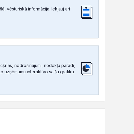
, vēsturiskā informācija. Iekļauj arī
ķīlas, nodrošinājumi, nodokļu parādi,
tīto uzņēmumu interaktīvo saišu grafiku.