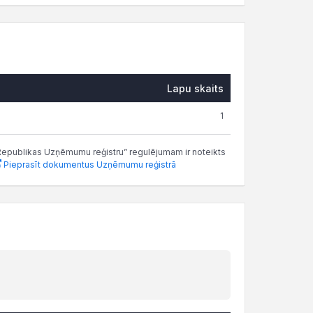
Lapu skaits
1
as Republikas Uzņēmumu reģistru” regulējumam ir noteikts
Pieprasīt dokumentus Uzņēmumu reģistrā