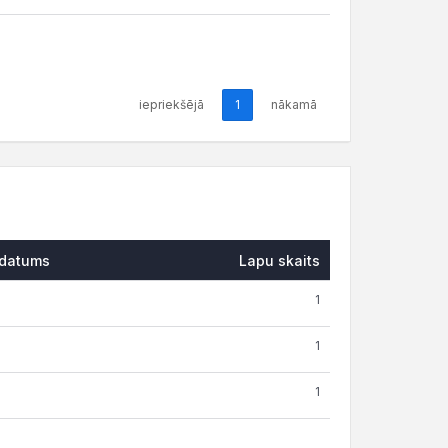
iepriekšējā
1
nākamā
datums
Lapu skaits
1
1
1