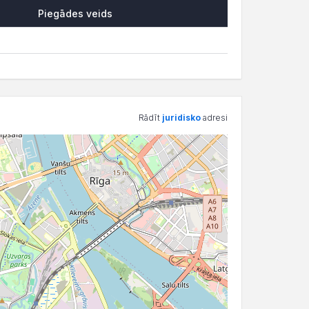
Piegādes veids
Rādīt
juridisko
adresi