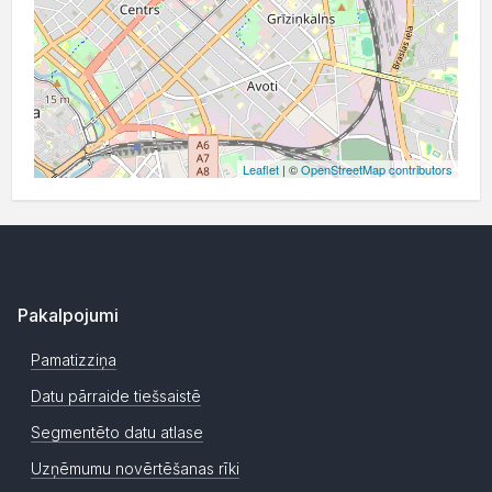
Leaflet
| ©
OpenStreetMap contributors
Pakalpojumi
Pamatizziņa
Datu pārraide tiešsaistē
Segmentēto datu atlase
Uzņēmumu novērtēšanas rīki