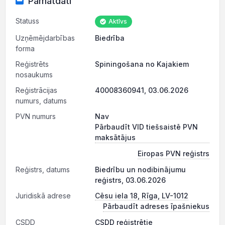
Pamatdati
Statuss
Aktīvs
Uzņēmējdarbības
Biedrība
forma
Reģistrēts
Spiningošana no Kajakiem
nosaukums
Reģistrācijas
40008360941, 03.06.2026
numurs, datums
PVN numurs
Nav
Pārbaudīt VID tiešsaistē PVN
maksātājus
Eiropas PVN reģistrs
Reģistrs, datums
Biedrību un nodibinājumu
reģistrs, 03.06.2026
Juridiskā adrese
Cēsu iela 18, Rīga, LV-1012
Pārbaudīt adreses īpašniekus
CSDD
CSDD reģistrētie