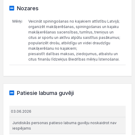
Nozares
Mērķi
Veicināt spiningošanas no kajakiem attīstību Latvijā;
organizēt makšķerēšanas, spiningošanas un kajaku
makšķerēšanas sacensības, turnīrus, treniņus un
citus ar sportu un aktīvu atpūtu saistītus pasākumus;
popularizēt drošu, atbildīgu un videi draudzīgu
makšķerēšanu no kajakiem;
piesaistīt dalības maksas, ziedojumus, atbalstu un
citus finanšu līdzekļus Biedrības mērķu īstenošanai.
Patiesie labuma guvēji
03.06.2026
Juridiskās personas patieso labuma guvēju noskaidrot nav
iespējams