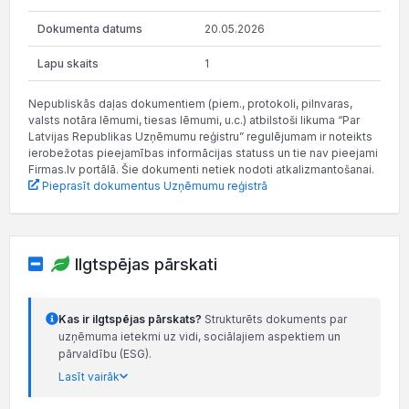
20.05.2026
1
Nepubliskās daļas dokumentiem (piem., protokoli, pilnvaras,
valsts notāra lēmumi, tiesas lēmumi, u.c.) atbilstoši likuma “Par
Latvijas Republikas Uzņēmumu reģistru” regulējumam ir noteikts
ierobežotas pieejamības informācijas statuss un tie nav pieejami
Firmas.lv portālā. Šie dokumenti netiek nodoti atkalizmantošanai.
Pieprasīt dokumentus Uzņēmumu reģistrā
Ilgtspējas pārskati
Kas ir ilgtspējas pārskats?
Strukturēts dokuments par
uzņēmuma ietekmi uz vidi, sociālajiem aspektiem un
pārvaldību (ESG).
Lasīt vairāk