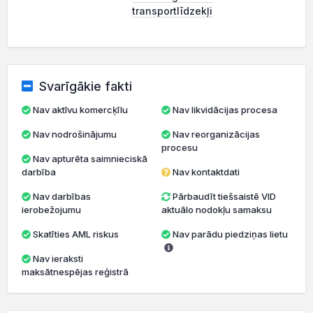
transportlīdzekļi
Svarīgākie fakti
Nav aktīvu komercķīlu
Nav likvidācijas procesa
Nav nodrošinājumu
Nav reorganizācijas
procesu
Nav apturēta saimnieciskā
darbība
Nav kontaktdati
Nav darbības
Pārbaudīt tiešsaistē VID
ierobežojumu
aktuālo nodokļu samaksu
Skatīties AML riskus
Nav parādu piedziņas lietu
Nav ieraksti
maksātnespējas reģistrā