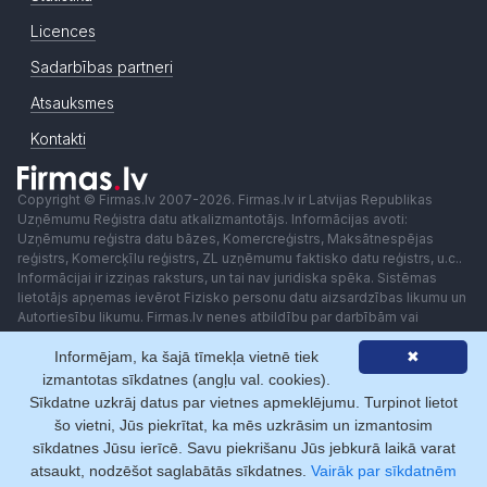
Licences
Sadarbības partneri
Atsauksmes
Kontakti
Copyright © Firmas.lv 2007-2026. Firmas.lv ir Latvijas Republikas
Uzņēmumu Reģistra datu atkalizmantotājs. Informācijas avoti:
Uzņēmumu reģistra datu bāzes, Komercreģistrs, Maksātnespējas
reģistrs, Komercķīlu reģistrs, ZL uzņēmumu faktisko datu reģistrs, u.c..
Informācijai ir izziņas raksturs, un tai nav juridiska spēka. Sistēmas
lietotājs apņemas ievērot Fizisko personu datu aizsardzības likumu un
Autortiesību likumu. Firmas.lv nenes atbildību par darbībām vai
lēmumiem, kas balstīti uz saņemto pakalpojumu. Lietotājam aizliegts
Informējam, ka šajā tīmekļa vietnē tiek
✖
izmantot jebkādas automatizētas sistēmas vai iekārtas (robotus)
piekļuvei sistēmai bez rakstiskas saskaņošanas ar Firmas.lv. Galvenā
izmantotas sīkdatnes (angļu val. cookies).
redaktore: Ingūna Pempere.
Sīkdatne uzkrāj datus par vietnes apmeklējumu. Turpinot lietot
Lietošanas noteikumi
Privātuma politika
Norēķini ar
šo vietni, Jūs piekrītat, ka mēs uzkrāsim un izmantosim
sīkdatnes Jūsu ierīcē. Savu piekrišanu Jūs jebkurā laikā varat
atsaukt, nodzēšot saglabātās sīkdatnes.
Vairāk par sīkdatnēm