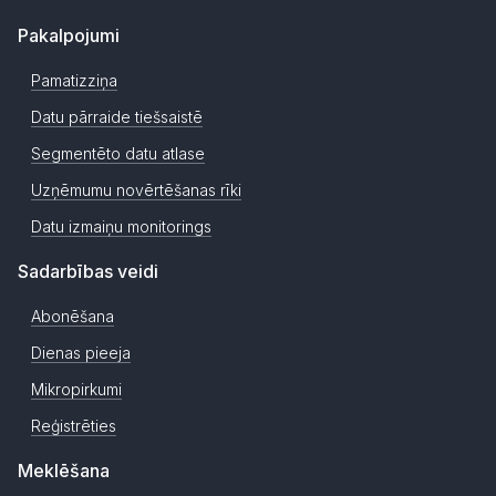
Pakalpojumi
Pamatizziņa
Datu pārraide tiešsaistē
Segmentēto datu atlase
Uzņēmumu novērtēšanas rīki
Datu izmaiņu monitorings
Sadarbības veidi
Abonēšana
Dienas pieeja
Mikropirkumi
Reģistrēties
Meklēšana