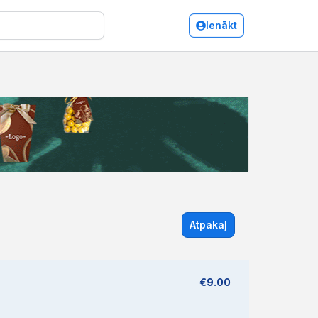
Ienākt
Atpakaļ
€9.00