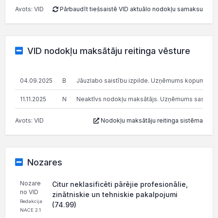
Avots: VID
Pārbaudīt tiešsaistē VID aktuālo nodokļu samaksu
VID nodokļu maksātāju reitinga vēsture
04.09.2025
B
Jāuzlabo saistību izpilde. Uzņēmums kopumā pilda s
11.11.2025
N
Neaktīvs nodokļu maksātājs. Uzņēmums saskaņā ar V
Avots: VID
Nodokļu maksātāju reitinga sistēma
Nozares
Nozare
Citur neklasificēti pārējie profesionālie,
no VID
zinātniskie un tehniskie pakalpojumi
Redakcija
(74.99)
NACE 2.1