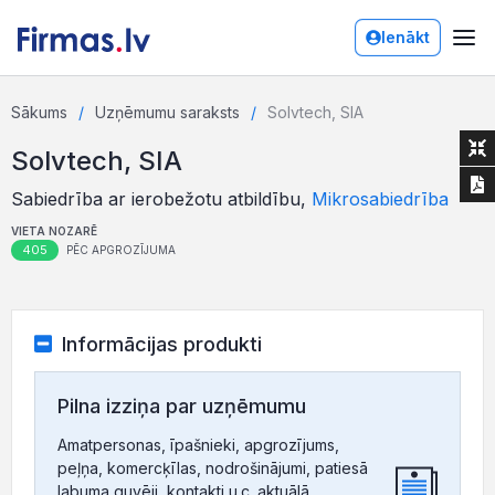
Ienākt
Sākums
Uzņēmumu saraksts
Solvtech, SIA
Solvtech, SIA
Sabiedrība ar ierobežotu atbildību,
Mikrosabiedrība
VIETA NOZARĒ
405
PĒC APGROZĪJUMA
Informācijas produkti
Pilna izziņa par uzņēmumu
Amatpersonas, īpašnieki, apgrozījums,
peļņa, komercķīlas, nodrošinājumi, patiesā
labuma guvēji, kontakti u.c. aktuālā,