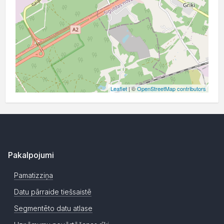
Leaflet
| ©
OpenStreetMap contributors
Pakalpojumi
Pamatizziņa
Datu pārraide tiešsaistē
Segmentēto datu atlase