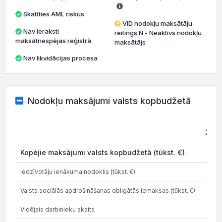
Skatīties AML riskus
VID nodokļu maksātāju
Nav ieraksti
reitings N - Neaktīvs nodokļu
maksātnespējas reģistrā
maksātājs
Nav likvidācijas procesa
Nodokļu maksājumi valsts kopbudžetā
202
Kopējie maksājumi valsts kopbudžetā (tūkst. €)
0.0
Iedzīvotāju ienākuma nodoklis (tūkst. €)
Valsts sociālās apdrošināšanas obligātās iemaksas (tūkst. €)
Vidējais darbinieku skaits