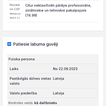
Nozare
Citur neklasificēti pārējie profesionālie,
no CSP
zinātniskie un tehniskie pakalpojumi
Redakcija
(74.99)
NACE 2.1
Patiesie labuma guvēji
Fiziska persona
No 22.09.2023
Latvija
Latvija
Kontroles veids:
kā dalībnieks