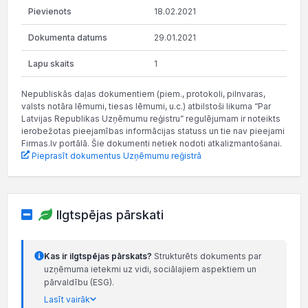
18.02.2021
29.01.2021
1
Nepubliskās daļas dokumentiem (piem., protokoli, pilnvaras,
valsts notāra lēmumi, tiesas lēmumi, u.c.) atbilstoši likuma “Par
Latvijas Republikas Uzņēmumu reģistru” regulējumam ir noteikts
ierobežotas pieejamības informācijas statuss un tie nav pieejami
Firmas.lv portālā. Šie dokumenti netiek nodoti atkalizmantošanai.
Pieprasīt dokumentus Uzņēmumu reģistrā
Ilgtspējas pārskati
Kas ir ilgtspējas pārskats?
Strukturēts dokuments par
uzņēmuma ietekmi uz vidi, sociālajiem aspektiem un
pārvaldību (ESG).
Lasīt vairāk