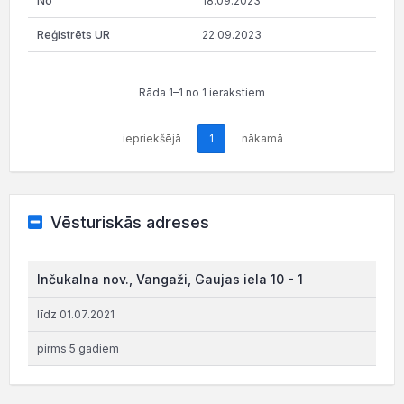
18.09.2023
22.09.2023
Rāda 1–1 no 1 ierakstiem
iepriekšējā
1
nākamā
Vēsturiskās adreses
Inčukalna nov., Vangaži, Gaujas iela 10 - 1
līdz 01.07.2021
pirms 5 gadiem