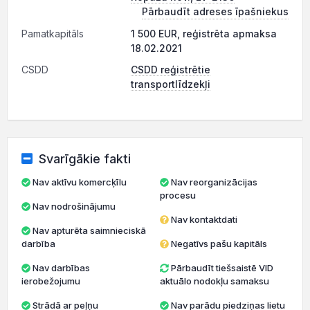
Pārbaudīt adreses īpašniekus
Pamatkapitāls
1 500 EUR, reģistrēta apmaksa
18.02.2021
CSDD
CSDD reģistrētie
transportlīdzekļi
Svarīgākie fakti
Nav aktīvu komercķīlu
Nav reorganizācijas
procesu
Nav nodrošinājumu
Nav kontaktdati
Nav apturēta saimnieciskā
darbība
Negatīvs pašu kapitāls
Nav darbības
Pārbaudīt tiešsaistē VID
ierobežojumu
aktuālo nodokļu samaksu
Strādā ar peļņu
Nav parādu piedziņas lietu