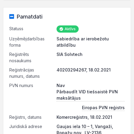
Pamatdati
Statuss
Aktīvs
Uzņēmējdarbības
Sabiedrība ar ierobežotu
forma
atbildību
Reģistrēts
SIA Solvtech
nosaukums
Reģistrācijas
40203294267, 18.02.2021
numurs, datums
PVN numurs
Nav
Pārbaudīt VID tiešsaistē PVN
maksātājus
Eiropas PVN reģistrs
Reģistrs, datums
Komercreģistrs, 18.02.2021
Juridiskā adrese
Gaujas iela 10 – 1, Vangaži,
Ropažu nov., LV-2136