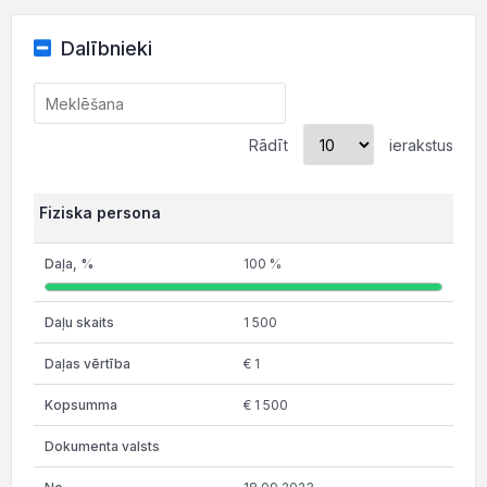
Dalībnieki
Rādīt
ierakstus
Fiziska persona
100 %
1 500
€ 1
€ 1 500