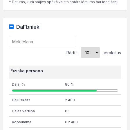
* Datums, kurā stājies spēkā valsts notāra lēmums par iecelšanu
Dalībnieki
Rādīt
ierakstus
Fiziska persona
80 %
2 400
€ 1
€ 2 400