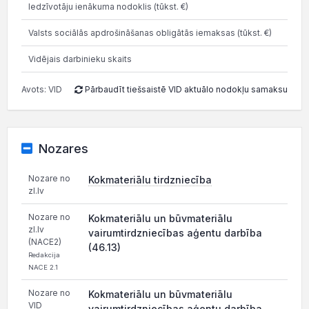
Iedzīvotāju ienākuma nodoklis (tūkst. €)
73
Valsts sociālās apdrošināšanas obligātās iemaksas (tūkst. €)
175
Vidējais darbinieku skaits
Avots: VID
Pārbaudīt tiešsaistē VID aktuālo nodokļu samaksu
Nozares
Nozare no
Kokmateriālu tirdzniecība
zl.lv
Nozare no
Kokmateriālu un būvmateriālu
zl.lv
vairumtirdzniecības aģentu darbība
(NACE2)
(46.13)
Redakcija
NACE 2.1
Nozare no
Kokmateriālu un būvmateriālu
VID
vairumtirdzniecības aģentu darbība