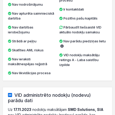
procesu
Nav nodrošinājumu
Ir kontaktdati
Nav apturēta saimnieciskā
darbība
Pozitīvs pašu kapitāls
Nav darbības
Pārbaudīt tiešsaistē VID
ierobežojumu
aktuālo nodokļu samaksu
Strādā ar peļņu
Nav parādu piedziņas lietu
Skatīties AML riskus
VID nodokļu maksātāju
Nav ieraksti
reitings A - Laba saistību
maksātnespējas reģistrā
izpilde
Nav likvidācijas procesa
VID administrēto nodokļu (nodevu)
parādu dati
Uz
17.11.2023
nodokļu maksātājam
SMD Solutions, SIA
nav VID administrēto nodokļu (nodevu) parāda, kas