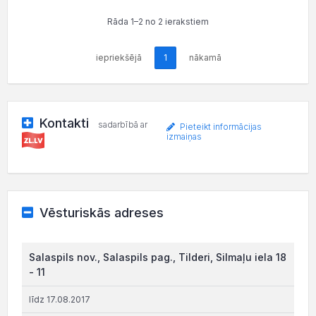
Rāda 1–2 no 2 ierakstiem
iepriekšējā
1
nākamā
Kontakti
sadarbībā ar
Pieteikt informācijas
izmaiņas
Vēsturiskās adreses
Salaspils nov., Salaspils pag., Tilderi, Silmaļu iela 18
- 11
līdz 17.08.2017