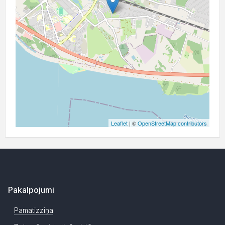
Leaflet
| ©
OpenStreetMap contributors
Pakalpojumi
Pamatizziņa