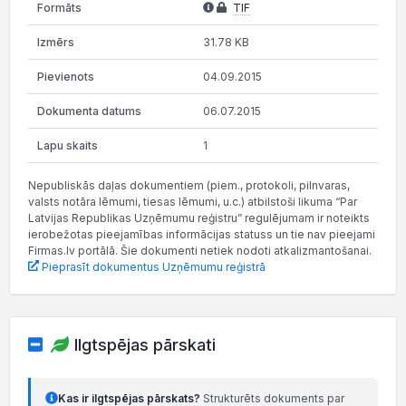
TIF
31.78 KB
04.09.2015
06.07.2015
1
Nepubliskās daļas dokumentiem (piem., protokoli, pilnvaras,
valsts notāra lēmumi, tiesas lēmumi, u.c.) atbilstoši likuma “Par
Latvijas Republikas Uzņēmumu reģistru” regulējumam ir noteikts
ierobežotas pieejamības informācijas statuss un tie nav pieejami
Firmas.lv portālā. Šie dokumenti netiek nodoti atkalizmantošanai.
Pieprasīt dokumentus Uzņēmumu reģistrā
Ilgtspējas pārskati
Kas ir ilgtspējas pārskats?
Strukturēts dokuments par