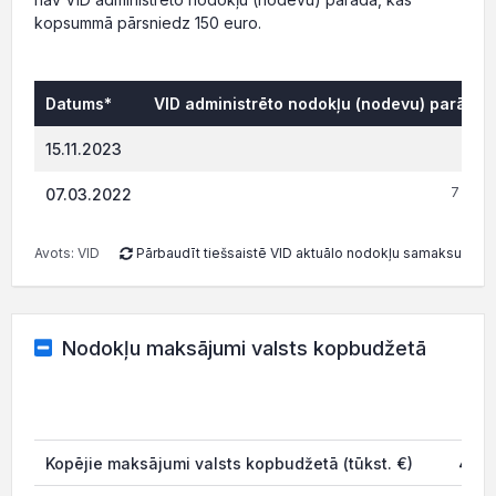
kopsummā pārsniedz 150 euro.
Datums*
VID administrēto nodokļu (nodevu) parāds,
0.
15.11.2023
7 012.
07.03.2022
Avots: VID
Pārbaudīt tiešsaistē VID aktuālo nodokļu samaksu
Nodokļu maksājumi valsts kopbudžetā
20
Kopējie maksājumi valsts kopbudžetā (tūkst. €)
437.