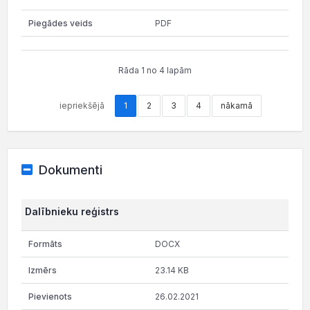
PDF
Rāda 1 no 4 lapām
iepriekšējā
1
2
3
4
nākamā
Dokumenti
Dalībnieku reģistrs
DOCX
23.14 KB
26.02.2021