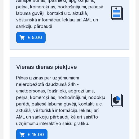
Amatpersonas, īpašnieki, apgrozījums,
peļņa, komercķīlas, nodrošinājumi, patiesā
labuma guvēji, kontakti u.c. aktuālā,
vēsturiskā informācija. Iekļauj arī AML un
sankciju pārbaudi
€ 5.00
Vienas dienas piekļuve
Pilnas izziņas par uzņēmumiem
neierobežotā daudzumā 24h -
amatpersonas, īpašnieki, apgrozījums,
peļņa, komercķīlas, nodrošinājumi, nodokļu
parādi, patiesā labuma guvēji, kontakti u.c.
aktuālā, vēsturiskā informācija. Iekļauj arī
AML un sankciju pārbaudi, kā arī saistīto
uzņēmumu interaktīvo saišu grafiku.
€ 15.00