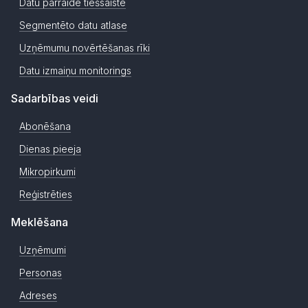
Datu pārraide tiešsaistē
Segmentēto datu atlase
Uzņēmumu novērtēšanas rīki
Datu izmaiņu monitorings
Sadarbības veidi
Abonēšana
Dienas pieeja
Mikropirkumi
Reģistrēties
Meklēšana
Uzņēmumi
Personas
Adreses