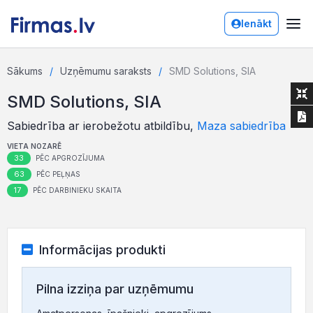
Ienākt
Sākums
Uzņēmumu saraksts
SMD Solutions, SIA
SMD Solutions, SIA
Sabiedrība ar ierobežotu atbildību,
Maza sabiedrība
VIETA NOZARĒ
33
PĒC APGROZĪJUMA
63
PĒC PEĻŅAS
17
PĒC DARBINIEKU SKAITA
Informācijas produkti
Pilna izziņa par uzņēmumu