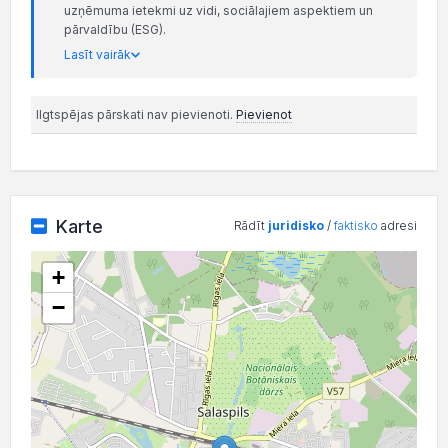
uzņēmuma ietekmi uz vidi, sociālajiem aspektiem un
pārvaldību (ESG).
Lasīt vairāk
Ilgtspējas pārskati nav pievienoti.
Pievienot
Karte
Rādīt
juridisko
/
faktisko
adresi
+
−