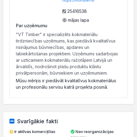
https://vttimber.lv/
25416538
mājas lapa
Par uzņēmumu
"VT Timber" ir specializēts kokmateriālu
tirdzniecības uzņēmums, kas piedāvā kvalitatīvus
risinājumus būvniecības, apdares un
labiekārtošanas projektiem. Uzņēmums sadarbojas
ar uzticamiem kokmateriālu ražotājiem Latvijā un
ārvalstīs, nodrošinot plašu produktu klāstu
privātpersonām, būvniekiem un uzņēmumiem.
Mūsu mērķis ir piedāvāt kvalitatīvus kokmateriālus
un profesionālu servisu katrā projekta posmā.
Svarīgākie fakti
Ir aktīvas komercķīlas
Nav reorganizācijas