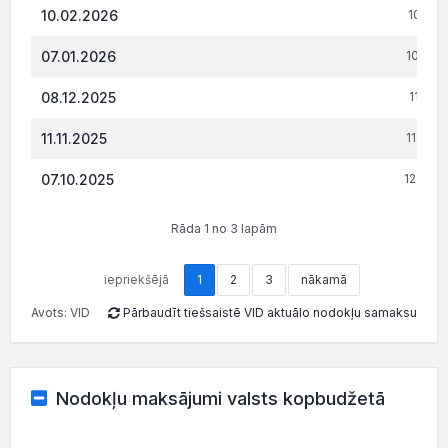
10.02.2026
10 554
07.01.2026
10 717
08.12.2025
11 604
11.11.2025
11 476
07.10.2025
12 307
Rāda 1 no 3 lapām
iepriekšējā
1
2
3
nākamā
Avots: VID
Pārbaudīt tiešsaistē VID aktuālo nodokļu samaksu
Nodokļu maksājumi valsts kopbudžetā