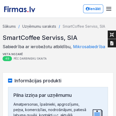
Ienākt
Sākums
Uzņēmumu saraksts
SmartCoffee Serviss, SIA
SmartCoffee Serviss, SIA
Sabiedrība ar ierobežotu atbildību,
Mikrosabiedrība
VIETA NOZARĒ
49
PĒC DARBINIEKU SKAITA
Informācijas produkti
Pilna izziņa par uzņēmumu
Amatpersonas, īpašnieki, apgrozījums,
peļņa, komercķīlas, nodrošinājumi, patiesā
labuma guvēji, kontakti u.c. aktuālā,