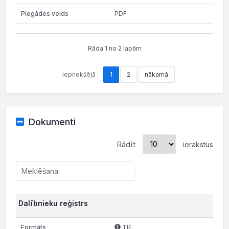
PDF
Rāda 1 no 2 lapām
iepriekšējā
1
2
nākamā
Dokumenti
Rādīt
ierakstus
Dalībnieku reģistrs
TIF