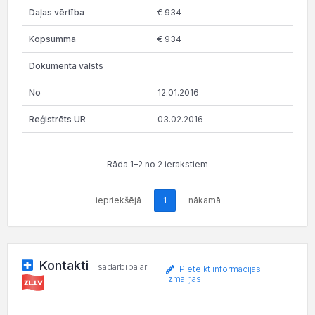
€ 934
€ 934
12.01.2016
03.02.2016
Rāda 1–2 no 2 ierakstiem
iepriekšējā
1
nākamā
Kontakti
sadarbībā ar
Pieteikt informācijas
izmaiņas