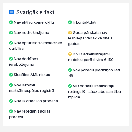
Svarīgākie fakti
Nav aktīvu komercķīlu
Ir kontaktdati
Nav nodrošinājumu
Gada pārskats nav
iesniegts vairāk kā divus
Nav apturēta saimnieciskā
gadus
darbība
Ir VID administrējami
Nav darbības
nodokļu parādi virs € 150
ierobežojumu
Nav parādu piedziņas lietu
Skatīties AML riskus
Nav ieraksti
VID nodokļu maksātāju
maksātnespējas reģistrā
reitings B - Jāuzlabo saistību
izpilde
Nav likvidācijas procesa
Nav reorganizācijas
procesu