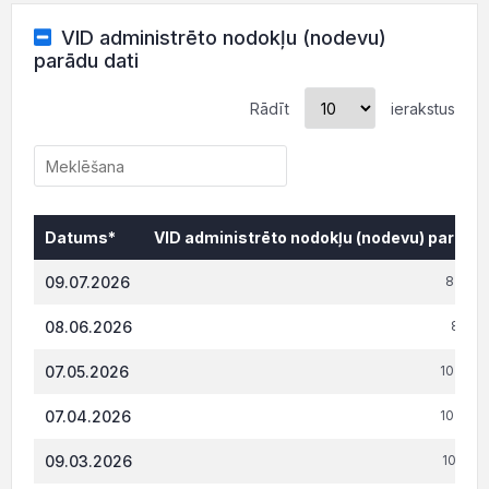
VID administrēto nodokļu (nodevu)
parādu dati
Rādīt
ierakstus
Datums*
VID administrēto nodokļu (nodevu) parāds,
Datums*
VID administrēto nodokļu (nodevu) parāds,
09.07.2026
8 678.
08.06.2026
8 587
07.05.2026
10 889
07.04.2026
10 762
09.03.2026
10 631