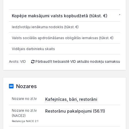
202
Kopējie maksājumi valsts kopbudžetā (tūkst. €)
10.7
Iedzīvotāju ienākuma nodoklis (tūkst. €)
2.3
Valsts sociālās apdrošināšanas obligātās iemaksas (tūkst. €)
4.4
Vidējais darbinieku skaits
Avots: VID
Pārbaudīt tiešsaistē VID aktuālo nodokļu samaksu
Nozares
Nozare no zl.lv
Kafejnīcas, bāri, restorāni
Nozare no zl.lv
Restorānu pakalpojumi (56.11)
(NACE2)
Redakcija NACE 2.1