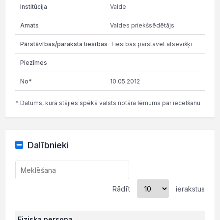
Valde
Valdes priekšsēdētājs
Tiesības pārstāvēt atsevišķi
10.05.2012
* Datums, kurā stājies spēkā valsts notāra lēmums par iecelšanu
Dalībnieki
Rādīt
ierakstus
Fiziska persona