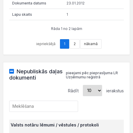
23.01.2012
1
Rāda 1 no 2 lapām
iepriekšējā
1
2
nākamā
Nepubliskās daļas
pieejami pēc pieprasījuma LR
dokumenti
Uzņēmumu reģistrā
Rādīt
ierakstus
Valsts notāru lēmumi / vēstules / protokoli