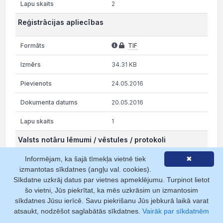
2
Reģistrācijas apliecības
TIF
34.31 KB
24.05.2016
20.05.2016
1
Valsts notāru lēmumi / vēstules / protokoli
Informējam, ka šajā tīmekļa vietnē tiek
✖
TIF
izmantotas sīkdatnes (angļu val. cookies).
Sīkdatne uzkrāj datus par vietnes apmeklējumu. Turpinot lietot
55.76 KB
šo vietni, Jūs piekrītat, ka mēs uzkrāsim un izmantosim
sīkdatnes Jūsu ierīcē. Savu piekrišanu Jūs jebkurā laikā varat
04.02.2016
atsaukt, nodzēšot saglabātās sīkdatnes.
Vairāk par sīkdatnēm
03.02.2016