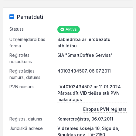
Pamatdati
Statuss
Aktīvs
Uzņēmējdarbības
Sabiedrība ar ierobežotu
forma
atbildību
Reģistrēts
SIA "SmartCoffee Serviss"
nosaukums
Reģistrācijas
40103434507, 06.07.2011
numurs, datums
PVN numurs
LV40103434507 ar 11.01.2024
Pārbaudīt VID tiešsaistē PVN
maksātājus
Eiropas PVN reģistrs
Reģistrs, datums
Komercreģistrs, 06.07.2011
Juridiskā adrese
Vidzemes šoseja 16, Sigulda,
Siguldas nov., LV-2150