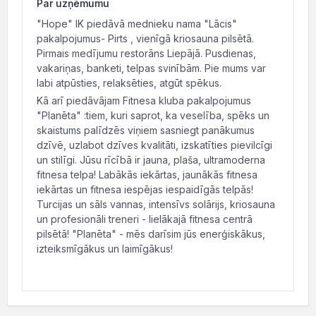
Par uzņēmumu
"Hope" IK piedāvā mednieku nama "Lācis"
pakalpojumus- Pirts , vienīgā kriosauna pilsētā.
Pirmais medījumu restorāns Liepājā. Pusdienas,
vakariņas, banketi, telpas svinībām. Pie mums var
labi atpūsties, relaksēties, atgūt spēkus.
Kā arī piedāvājam Fitnesa kluba pakalpojumus
"Planēta" :tiem, kuri saprot, ka veselība, spēks un
skaistums palīdzēs viņiem sasniegt panākumus
dzīvē, uzlabot dzīves kvalitāti, izskatīties pievilcīgi
un stilīgi. Jūsu rīcībā ir jauna, plaša, ultramoderna
fitnesa telpa! Labākās iekārtas, jaunākās fitnesa
iekārtas un fitnesa iespējas iespaidīgās telpās!
Turcijas un sāls vannas, intensīvs solārijs, kriosauna
un profesionāli treneri - lielākajā fitnesa centrā
pilsētā! "Planēta" - mēs darīsim jūs enerģiskākus,
izteiksmīgākus un laimīgākus!