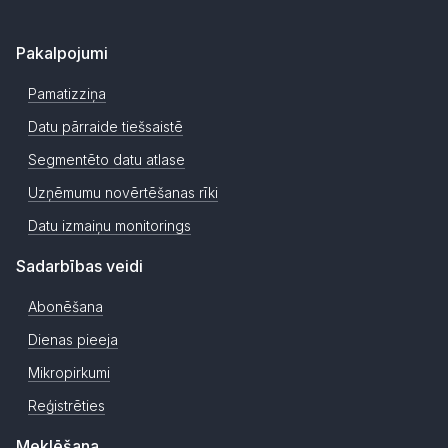
Pakalpojumi
Pamatizziņa
Datu pārraide tiešsaistē
Segmentēto datu atlase
Uzņēmumu novērtēšanas rīki
Datu izmaiņu monitorings
Sadarbības veidi
Abonēšana
Dienas pieeja
Mikropirkumi
Reģistrēties
Meklēšana