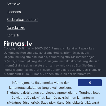
Statistika
Licences
Sadarbības partneri
Atsauksmes
Kontakti
Copyright © Firmas.lv 2007-2026. Firmas.lv ir Latvijas Republikas
Uzņēmumu Reģistra datu atkalizmantotājs. Informācijas avoti:
Uzņēmumu reģistra datu bāzes, Komercreģistrs, Maksātnespējas
reģistrs, Komercķīlu reģistrs, ZL uzņēmumu faktisko datu reģistrs, u.c..
Informācijai ir izziņas raksturs, un tai nav juridiska spēka. Sistēmas
lietotājs apņemas ievērot Fizisko personu datu aizsardzības likumu un
Autortiesību likumu. Firmas.lv nenes atbildību par darbībām vai
lēmumiem, kas balstīti uz saņemto pakalpojumu. Lietotājam aizliegts
Informējam, ka šajā tīmekļa vietnē tiek
✖
izmantot jebkādas automatizētas sistēmas vai iekārtas (robotus)
piekļuvei sistēmai bez rakstiskas saskaņošanas ar Firmas.lv. Galvenā
izmantotas sīkdatnes (angļu val. cookies).
redaktore: Ingūna Pempere.
Sīkdatne uzkrāj datus par vietnes apmeklējumu. Turpinot lietot
Lietošanas noteikumi
Privātuma politika
Norēķini ar
šo vietni, Jūs piekrītat, ka mēs uzkrāsim un izmantosim
sīkdatnes Jūsu ierīcē. Savu piekrišanu Jūs jebkurā laikā varat