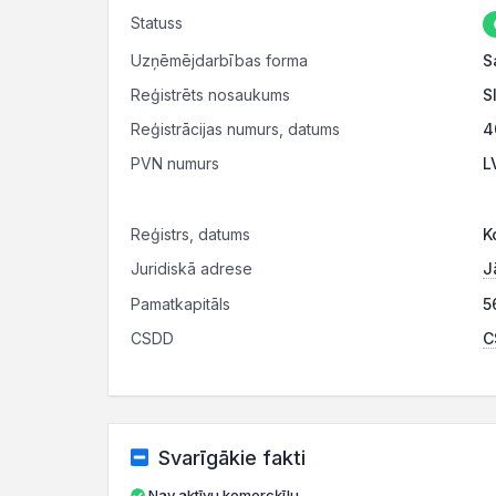
Statuss
Uzņēmējdarbības forma
S
Reģistrēts nosaukums
S
Reģistrācijas numurs, datums
4
PVN numurs
L
Reģistrs, datums
K
Juridiskā adrese
J
Pamatkapitāls
5
CSDD
C
Svarīgākie fakti
Nav aktīvu komercķīlu