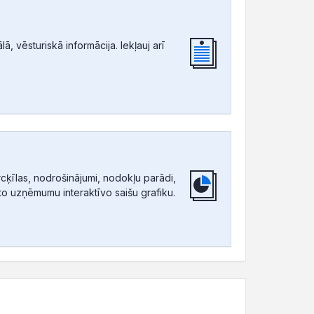
, vēsturiskā informācija. Iekļauj arī
ķīlas, nodrošinājumi, nodokļu parādi,
tīto uzņēmumu interaktīvo saišu grafiku.