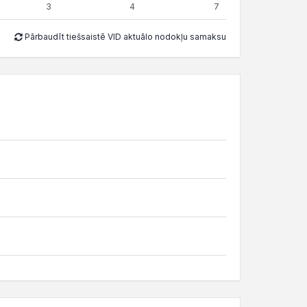
3
4
7
Pārbaudīt tiešsaistē VID aktuālo nodokļu samaksu