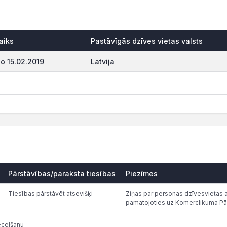
aiks
Pastāvīgās dzīves vietas valsts
o 15.02.2019
Latvija
Pārstāvības/paraksta tiesības
Piezīmes
Tiesības pārstāvēt atsevišķi
Ziņas par personas dzīvesvietas ad
pamatojoties uz Komerclikuma Pā
ecelšanu