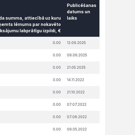
Publicēšanas
datums un
āda summa, attiecībā uz kuru
laiks
ņemts lēmums par nokavēto
sājumu labprātīgu izpildi, €
āda summa, attiecībā uz kuru
Publicēšanas
0.00
12.09.2025
ņemts lēmums par nokavēto
datums un
sājumu labprātīgu izpildi, €
laiks
0.00
09.06.2025
0.00
21.05.2025
0.00
14.11.2022
0.00
21.10.2022
0.00
07.07.2022
0.00
07.06.2022
0.00
09.05.2022