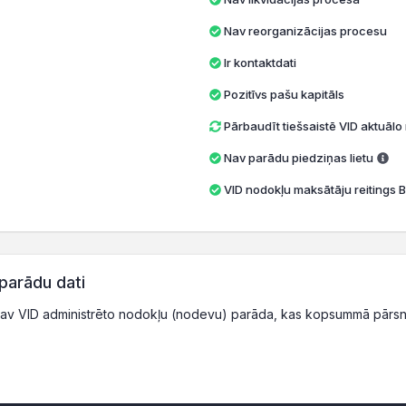
Nav reorganizācijas procesu
Ir kontaktdati
Pozitīvs pašu kapitāls
Pārbaudīt tiešsaistē VID aktuāl
Nav parādu piedziņas lietu
VID nodokļu maksātāju reitings B
parādu dati
av VID administrēto nodokļu (nodevu) parāda, kas kopsummā pārsn