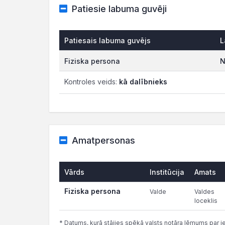
Patiesie labuma guvēji
Patiesais labuma guvējs
L
Fiziska persona
N
Kontroles veids:
kā dalībnieks
Amatpersonas
Vārds
Institūcija
Amats
Fiziska persona
Valde
Valdes
loceklis
* Datums, kurā stājies spēkā valsts notāra lēmums par i