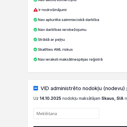
Ir nodrošinājumi
Nav apturēta saimnieciskā darbība
Nav darbības ierobežojumu
Strādā ar peļņu
Skatīties AML riskus
Nav ieraksti maksātnespējas reģistrā
VID administrēto nodokļu (nodevu) 
Uz
14.10.2025
nodokļu maksātājam
Skaus, SIA
n