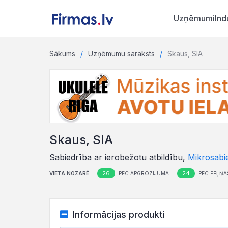
Uzņēmumi
Ind
Sākums
Uzņēmumu saraksts
Skaus, SIA
Skaus, SIA
Sabiedrība ar ierobežotu atbildību,
Mikrosabi
26
24
VIETA NOZARĒ
PĒC APGROZĪJUMA
PĒC PEĻŅA
Informācijas produkti