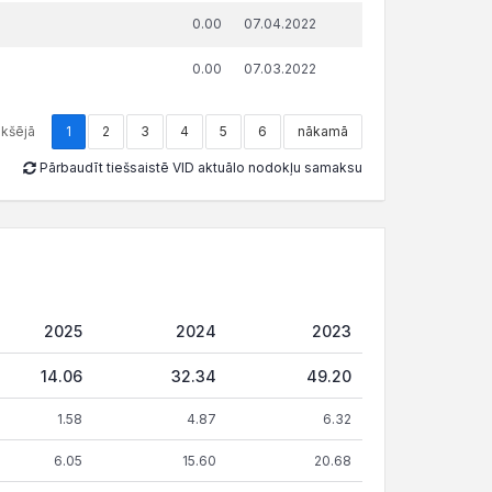
0.00
07.04.2022
0.00
07.03.2022
ekšējā
1
2
3
4
5
6
nākamā
Pārbaudīt tiešsaistē VID aktuālo nodokļu samaksu
2025
2024
2023
14.06
32.34
49.20
1.58
4.87
6.32
6.05
15.60
20.68