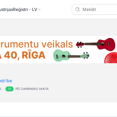
ustrijas
Reģistri
LV
edrība
21
S
PĒC DARBINIEKU SKAITA