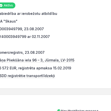
Aktīvs
abiedrība ar ierobežotu atbildību
IA "Skaus"
0003949799, 23.08.2007
V40003949799 ar 02.11.2007
omercreģistrs, 23.08.2007
āņa Pliekšāna iela 96 – 3, Jūrmala, LV-2015
6 572 EUR, reģistrēta apmaksa 15.02.2019
SDD reģistrētie transportlīdzekļi
Nav likvidācijas procesa