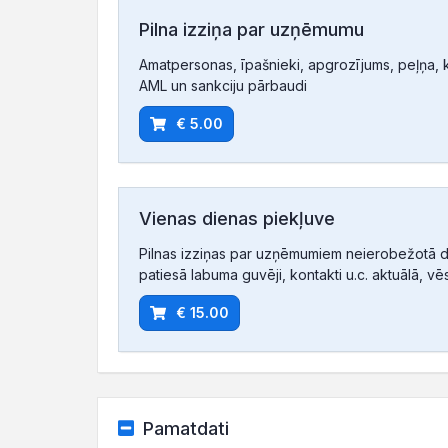
Pilna izziņa par uzņēmumu
Amatpersonas, īpašnieki, apgrozījums, peļņa, ko
AML un sankciju pārbaudi
€ 5.00
Vienas dienas piekļuve
Pilnas izziņas par uzņēmumiem neierobežotā d
patiesā labuma guvēji, kontakti u.c. aktuālā, vē
€ 15.00
Pamatdati