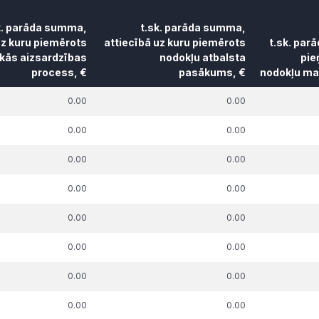
k. parāda summa,
t.sk. parāda summa,
uz kuru piemērots
attiecībā uz kuru piemērots
t.sk. par
skās aizsardzības
nodokļu atbalsta
pie
process, €
pasākums, €
nodokļu mak
k. parāda summa,
t.sk. parāda summa,
t.sk. par
0.00
0.00
uz kuru piemērots
attiecībā uz kuru piemērots
pie
skās aizsardzības
nodokļu atbalsta
nodokļu mak
0.00
0.00
process, €
pasākums, €
0.00
0.00
0.00
0.00
0.00
0.00
0.00
0.00
0.00
0.00
0.00
0.00