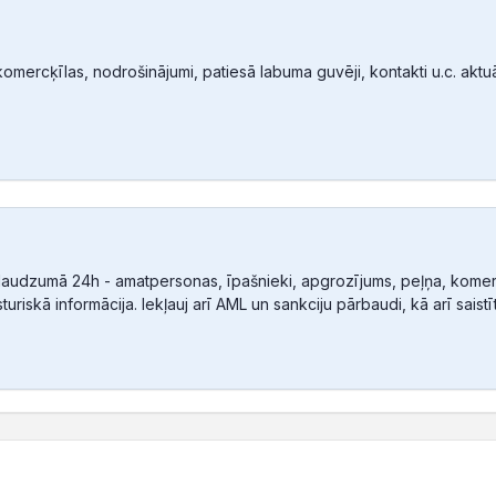
mercķīlas, nodrošinājumi, patiesā labuma guvēji, kontakti u.c. aktuālā
audzumā 24h - amatpersonas, īpašnieki, apgrozījums, peļņa, komerc
sturiskā informācija. Iekļauj arī AML un sankciju pārbaudi, kā arī sais