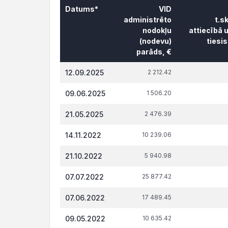
Datums*
VID
administrēto
t.s
nodokļu
attiecībā 
(nodevu)
tiesi
parāds, €
Datums*
VID
t.s
12.09.2025
2 212.42
administrēto
attiecībā 
nodokļu
tiesi
09.06.2025
1 506.20
(nodevu)
parāds, €
21.05.2025
2 476.39
14.11.2022
10 239.06
21.10.2022
5 940.98
07.07.2022
25 877.42
07.06.2022
17 489.45
09.05.2022
10 635.42