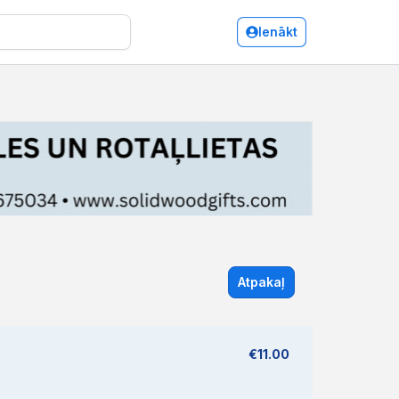
Ienākt
Atpakaļ
€11.00