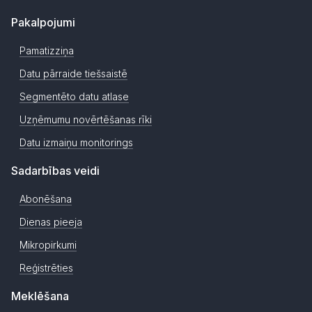
Pakalpojumi
Pamatizziņa
Datu pārraide tiešsaistē
Segmentēto datu atlase
Uzņēmumu novērtēšanas rīki
Datu izmaiņu monitorings
Sadarbības veidi
Abonēšana
Dienas pieeja
Mikropirkumi
Reģistrēties
Meklēšana