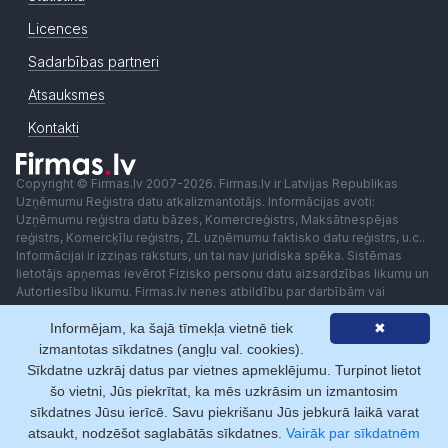
Licences
Sadarbības partneri
Atsauksmes
Kontakti
Copyright © Firmas.lv 2007-2026. Firmas.lv ir Latvijas Republikas
Uzņēmumu Reģistra datu atkalizmantotājs. Informācijas avoti:
Uzņēmumu reģistra datu bāzes, Komercreģistrs, Maksātnespējas
reģistrs, Komercķīlu reģistrs, ZL uzņēmumu faktisko datu reģistrs, u.c..
Informācijai ir izziņas raksturs, un tai nav juridiska spēka. Sistēmas
lietotājs apņemas ievērot Fizisko personu datu aizsardzības likumu un
Autortiesību likumu. Firmas.lv nenes atbildību par darbībām vai
lēmumiem, kas balstīti uz saņemto pakalpojumu. Lietotājam aizliegts
Informējam, ka šajā tīmekļa vietnē tiek
✖
izmantot jebkādas automatizētas sistēmas vai iekārtas (robotus)
piekļuvei sistēmai bez rakstiskas saskaņošanas ar Firmas.lv. Galvenā
izmantotas sīkdatnes (angļu val. cookies).
redaktore: Ingūna Pempere.
Sīkdatne uzkrāj datus par vietnes apmeklējumu. Turpinot lietot
Lietošanas noteikumi
Privātuma politika
Norēķini ar
šo vietni, Jūs piekrītat, ka mēs uzkrāsim un izmantosim
sīkdatnes Jūsu ierīcē. Savu piekrišanu Jūs jebkurā laikā varat
atsaukt, nodzēšot saglabātās sīkdatnes.
Vairāk par sīkdatnēm