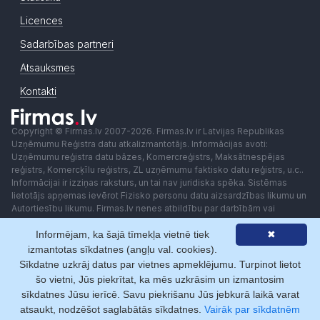
Licences
Sadarbības partneri
Atsauksmes
Kontakti
Copyright © Firmas.lv 2007-2026. Firmas.lv ir Latvijas Republikas
Uzņēmumu Reģistra datu atkalizmantotājs. Informācijas avoti:
Uzņēmumu reģistra datu bāzes, Komercreģistrs, Maksātnespējas
reģistrs, Komercķīlu reģistrs, ZL uzņēmumu faktisko datu reģistrs, u.c..
Informācijai ir izziņas raksturs, un tai nav juridiska spēka. Sistēmas
lietotājs apņemas ievērot Fizisko personu datu aizsardzības likumu un
Autortiesību likumu. Firmas.lv nenes atbildību par darbībām vai
lēmumiem, kas balstīti uz saņemto pakalpojumu. Lietotājam aizliegts
Informējam, ka šajā tīmekļa vietnē tiek
✖
izmantot jebkādas automatizētas sistēmas vai iekārtas (robotus)
piekļuvei sistēmai bez rakstiskas saskaņošanas ar Firmas.lv. Galvenā
izmantotas sīkdatnes (angļu val. cookies).
redaktore: Ingūna Pempere.
Sīkdatne uzkrāj datus par vietnes apmeklējumu. Turpinot lietot
Lietošanas noteikumi
Privātuma politika
Norēķini ar
šo vietni, Jūs piekrītat, ka mēs uzkrāsim un izmantosim
sīkdatnes Jūsu ierīcē. Savu piekrišanu Jūs jebkurā laikā varat
atsaukt, nodzēšot saglabātās sīkdatnes.
Vairāk par sīkdatnēm