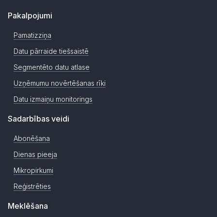
Pakalpojumi
Pamatizziņa
Datu pārraide tiešsaistē
Segmentēto datu atlase
Uzņēmumu novērtēšanas rīki
Datu izmaiņu monitorings
Sadarbības veidi
Abonēšana
Dienas pieeja
Mikropirkumi
Reģistrēties
Meklēšana