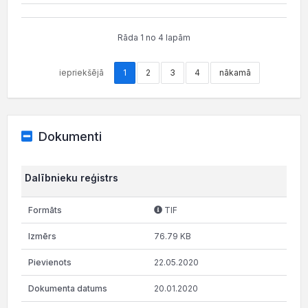
Rāda 1 no 4 lapām
iepriekšējā
1
2
3
4
nākamā
Dokumenti
Dalībnieku reģistrs
TIF
76.79 KB
22.05.2020
20.01.2020