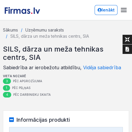
Ienākt
Sākums
Uzņēmumu saraksts
SILS, dārza un meža tehnikas centrs, SIA
SILS, dārza un meža tehnikas
centrs, SIA
Sabiedrība ar ierobežotu atbildību,
Vidēja sabiedrība
VIETA NOZARĒ
3
PĒC APGROZĪJUMA
1
PĒC PEĻŅAS
4
PĒC DARBINIEKU SKAITA
Informācijas produkti