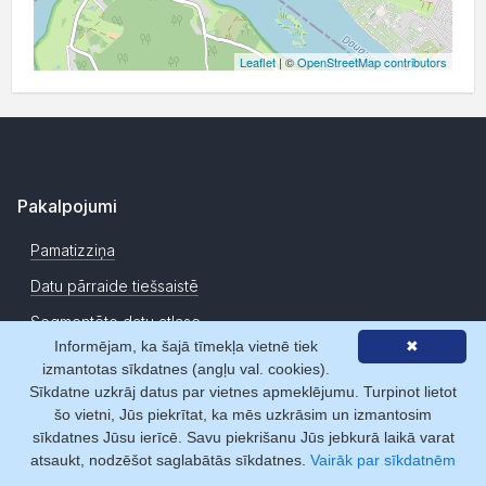
Leaflet
| ©
OpenStreetMap contributors
Pakalpojumi
Pamatizziņa
Datu pārraide tiešsaistē
Segmentēto datu atlase
Informējam, ka šajā tīmekļa vietnē tiek
✖
Uzņēmumu novērtēšanas rīki
izmantotas sīkdatnes (angļu val. cookies).
Sīkdatne uzkrāj datus par vietnes apmeklējumu. Turpinot lietot
Datu izmaiņu monitorings
šo vietni, Jūs piekrītat, ka mēs uzkrāsim un izmantosim
Sadarbības veidi
sīkdatnes Jūsu ierīcē. Savu piekrišanu Jūs jebkurā laikā varat
atsaukt, nodzēšot saglabātās sīkdatnes.
Vairāk par sīkdatnēm
Abonēšana