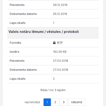
06.12.2019
05.12.2019
1
Valsts notāru lēmumi / vēstules / protokoli
RTF
192.05 KB
27.03.2018
27.03.2018
2
Rāda 1 no 3 lapām
iepriekšējā
1
2
3
nākamā