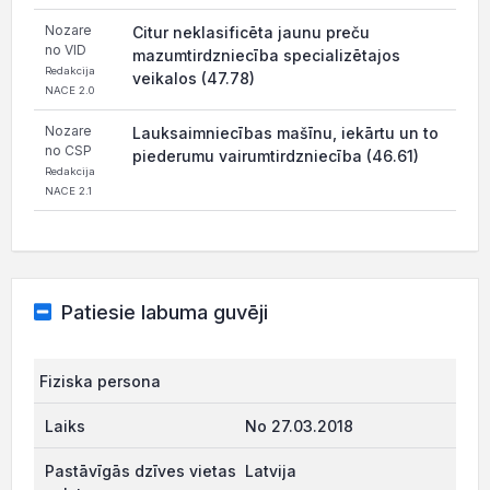
Nozare
Citur neklasificēta jaunu preču
no VID
mazumtirdzniecība specializētajos
Redakcija
veikalos (47.78)
NACE 2.0
Nozare
Lauksaimniecības mašīnu, iekārtu un to
no CSP
piederumu vairumtirdzniecība (46.61)
Redakcija
NACE 2.1
Patiesie labuma guvēji
Fiziska persona
No 27.03.2018
Latvija