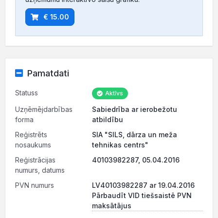
€ 15.00
Pamatdati
Statuss
Aktīvs
Uzņēmējdarbības
Sabiedrība ar ierobežotu
forma
atbildību
Reģistrēts
SIA "SILS, dārza un meža
nosaukums
tehnikas centrs"
Reģistrācijas
40103982287, 05.04.2016
numurs, datums
PVN numurs
LV40103982287 ar 19.04.2016
Pārbaudīt VID tiešsaistē PVN
maksātājus