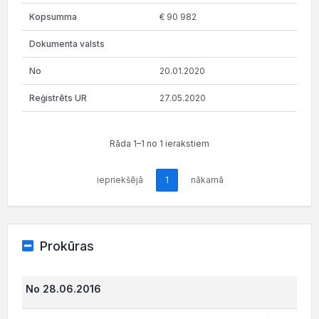
€ 90 982
20.01.2020
27.05.2020
Rāda 1–1 no 1 ierakstiem
iepriekšējā
1
nākamā
Prokūras
No 28.06.2016