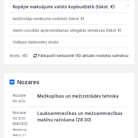
Kopējie maksājumi valsts kopbudžetā (tūkst. €)
1 45
Iedzīvotāju ienākuma nodoklis (tūkst. €)
3
Valsts sociālās apdrošināšanas obligātās iemaksas (tūkst. €)
1
Vidējais darbinieku skaits
Avots: VID
Pārbaudīt tiešsaistē VID aktuālo nodokļu samaksu
Nozares
Nozare
Mežkopības un mežizstrādes tehnika
no zl.lv
Nozare
Lauksaimniecības un mežsaimniecības
no zl.lv
mašīnu ražošana (28.30)
(NACE2)
Redakcija
NACE 2.1