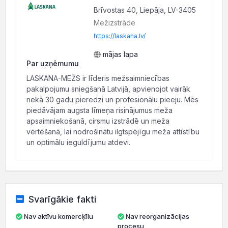
Brīvostas 40, Liepāja, LV-3405
Mežizstrāde
https://laskana.lv/
mājas lapa
Par uzņēmumu
LASKANA-MEŽS ir līderis mežsaimniecības
pakalpojumu sniegšanā Latvijā, apvienojot vairāk
nekā 30 gadu pieredzi un profesionālu pieeju. Mēs
piedāvājam augsta līmeņa risinājumus meža
apsaimniekošanā, cirsmu izstrādē un meža
vērtēšanā, lai nodrošinātu ilgtspējīgu meža attīstību
un optimālu ieguldījumu atdevi.
Svarīgākie fakti
Nav aktīvu komercķīlu
Nav reorganizācijas
procesu