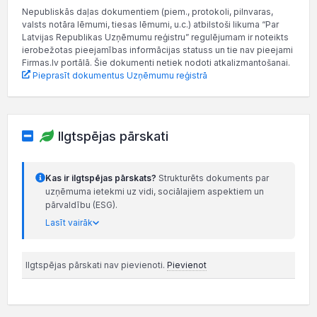
Nepubliskās daļas dokumentiem (piem., protokoli, pilnvaras,
valsts notāra lēmumi, tiesas lēmumi, u.c.) atbilstoši likuma “Par
Latvijas Republikas Uzņēmumu reģistru” regulējumam ir noteikts
ierobežotas pieejamības informācijas statuss un tie nav pieejami
Firmas.lv portālā. Šie dokumenti netiek nodoti atkalizmantošanai.
Pieprasīt dokumentus Uzņēmumu reģistrā
Ilgtspējas pārskati
Kas ir ilgtspējas pārskats?
Strukturēts dokuments par
uzņēmuma ietekmi uz vidi, sociālajiem aspektiem un
pārvaldību (ESG).
Lasīt vairāk
Ilgtspējas pārskati nav pievienoti.
Pievienot