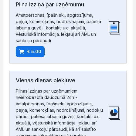
Pilna izziņa par uzņēmumu
Amatpersonas, īpašnieki, apgrozījums,
peļņa, komercķīlas, nodrošinājumi, patiesā
labuma guvēji, kontakti u.c. aktuālā,
vēsturiskā informācija. Iekļauj arī AML un
sankciju pārbaudi
€ 5.00
Vienas dienas piekļuve
Pilnas izziņas par uzņēmumiem
neierobežotā daudzumā 24h -
amatpersonas, īpašnieki, apgrozījums,
peļņa, komercķīlas, nodrošinājumi, nodokļu
parādi, patiesā labuma guvēji, kontakti u.c.
aktuālā, vēsturiskā informācija. Iekļauj arī
AML un sankciju pārbaudi, kā arī saistīto
uzņēmumu interaktīvo saišu grafiku.