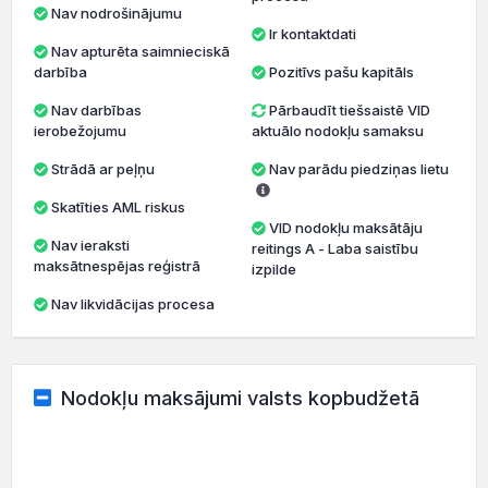
Nav nodrošinājumu
Ir kontaktdati
Nav apturēta saimnieciskā
darbība
Pozitīvs pašu kapitāls
Nav darbības
Pārbaudīt tiešsaistē VID
ierobežojumu
aktuālo nodokļu samaksu
Strādā ar peļņu
Nav parādu piedziņas lietu
Skatīties AML riskus
VID nodokļu maksātāju
Nav ieraksti
reitings A - Laba saistību
maksātnespējas reģistrā
izpilde
Nav likvidācijas procesa
Nodokļu maksājumi valsts kopbudžetā