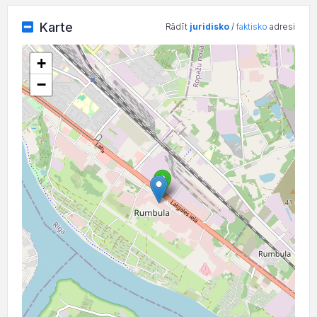
Karte
Rādīt
juridisko
/
faktisko
adresi
+
−