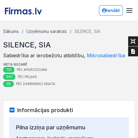
Ienākt
Sākums
Uzņēmumu saraksts
SILENCE, SIA
SILENCE, SIA
Sabiedrība ar ierobežotu atbildību,
Mikrosabiedrība
VIETA NOZARĒ
721
PĒC APGROZĪJUMA
961
PĒC PEĻŅAS
38
PĒC DARBINIEKU SKAITA
Informācijas produkti
Pilna izziņa par uzņēmumu