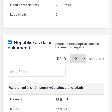
23.08.2005
2
Nepubliskās daļas
pieejami pēc pieprasījuma LR
dokumenti
Uzņēmumu reģistrā
Rādīt
ierakstus
Valsts notāru lēmumi / vēstules / protokoli
TIF
45.5 KB