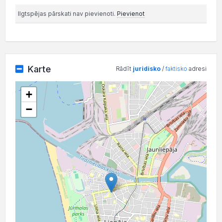
Ilgtspējas pārskati nav pievienoti.
Pievienot
Karte
Rādīt
juridisko
/
faktisko
adresi
+
−