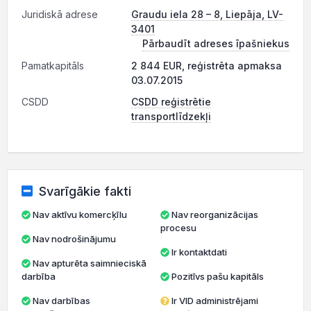
Juridiskā adrese
Graudu iela 28 – 8, Liepāja, LV-
3401
Pārbaudīt adreses īpašniekus
Pamatkapitāls
2 844 EUR, reģistrēta apmaksa
03.07.2015
CSDD
CSDD reģistrētie
transportlīdzekļi
Svarīgākie fakti
Nav aktīvu komercķīlu
Nav reorganizācijas
procesu
Nav nodrošinājumu
Ir kontaktdati
Nav apturēta saimnieciskā
darbība
Pozitīvs pašu kapitāls
Nav darbības
Ir VID administrējami