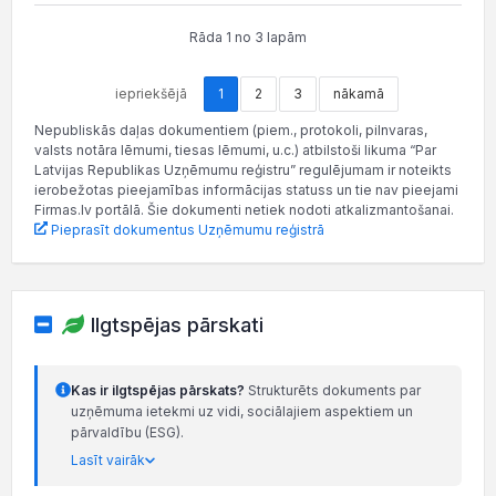
Rāda 1 no 3 lapām
iepriekšējā
1
2
3
nākamā
Nepubliskās daļas dokumentiem (piem., protokoli, pilnvaras,
valsts notāra lēmumi, tiesas lēmumi, u.c.) atbilstoši likuma “Par
Latvijas Republikas Uzņēmumu reģistru” regulējumam ir noteikts
ierobežotas pieejamības informācijas statuss un tie nav pieejami
Firmas.lv portālā. Šie dokumenti netiek nodoti atkalizmantošanai.
Pieprasīt dokumentus Uzņēmumu reģistrā
Ilgtspējas pārskati
Kas ir ilgtspējas pārskats?
Strukturēts dokuments par
uzņēmuma ietekmi uz vidi, sociālajiem aspektiem un
pārvaldību (ESG).
Lasīt vairāk