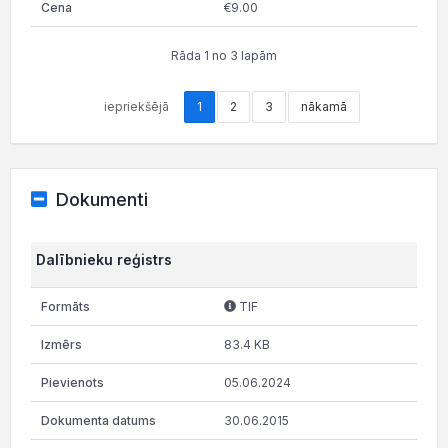
€9.00
Rāda 1 no 3 lapām
iepriekšējā
1
2
3
nākamā
Dokumenti
Dalībnieku reģistrs
TIF
83.4 KB
05.06.2024
30.06.2015