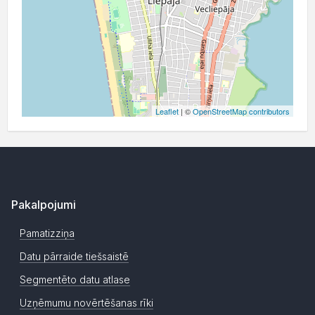
Leaflet
| ©
OpenStreetMap contributors
Pakalpojumi
Pamatizziņa
Datu pārraide tiešsaistē
Segmentēto datu atlase
Uzņēmumu novērtēšanas rīki