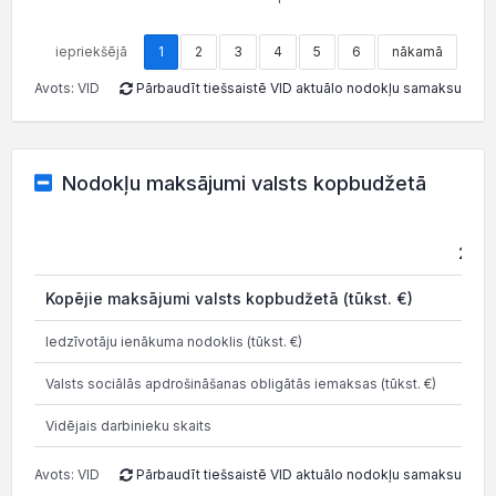
iepriekšējā
1
2
3
4
5
6
nākamā
Avots: VID
Pārbaudīt tiešsaistē VID aktuālo nodokļu samaksu
Nodokļu maksājumi valsts kopbudžetā
202
Kopējie maksājumi valsts kopbudžetā (tūkst. €)
8.0
Iedzīvotāju ienākuma nodoklis (tūkst. €)
0.5
Valsts sociālās apdrošināšanas obligātās iemaksas (tūkst. €)
2.5
Vidējais darbinieku skaits
Avots: VID
Pārbaudīt tiešsaistē VID aktuālo nodokļu samaksu