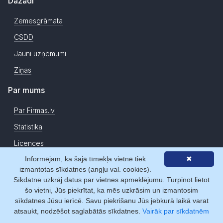
Dažādi
Zemesgrāmata
CSDD
Jauni uzņēmumi
Ziņas
Par mums
Par Firmas.lv
Statistika
Licences
Informējam, ka šajā tīmekļa vietnē tiek
✖
Sadarbības partneri
izmantotas sīkdatnes (angļu val. cookies).
Atsauksmes
Sīkdatne uzkrāj datus par vietnes apmeklējumu. Turpinot lietot
šo vietni, Jūs piekrītat, ka mēs uzkrāsim un izmantosim
Kontakti
sīkdatnes Jūsu ierīcē. Savu piekrišanu Jūs jebkurā laikā varat
atsaukt, nodzēšot saglabātās sīkdatnes.
Vairāk par sīkdatnēm
Copyright © Firmas.lv 2007-2026. Firmas.lv ir Latvijas Republikas