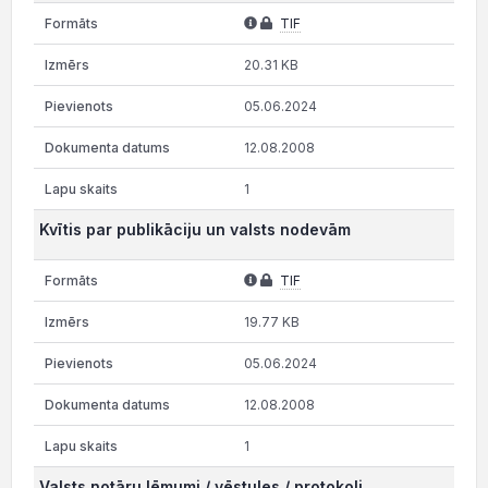
TIF
20.31 KB
05.06.2024
12.08.2008
1
Kvītis par publikāciju un valsts nodevām
TIF
19.77 KB
05.06.2024
12.08.2008
1
Valsts notāru lēmumi / vēstules / protokoli