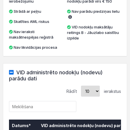
ierobežojumu
nodokļu parādi virs € 150
Strādā ar peļņu
Nav parādu piedziņas lietu
Skatīties AML riskus
VID nodokļu maksātāju
Nav ieraksti
reitings B - Jāuzlabo saistību
maksātnespējas reģistrā
izpilde
Nav likvidācijas procesa
VID administrēto nodokļu (nodevu)
parādu dati
Rādīt
ierakstus
Datums*
VID administrēto nodokļu (nodevu) parāds,