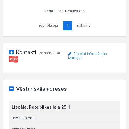
Rāda 1–1 no 1 ierakstiem
iepriekšējā
1
nākamā
Kontakti
sadarbībā ar
Pieteikt informācijas
izmaiņas
Vēsturiskās adreses
Liepāja, Republikas iela 25-1
līdz 10.10.2005