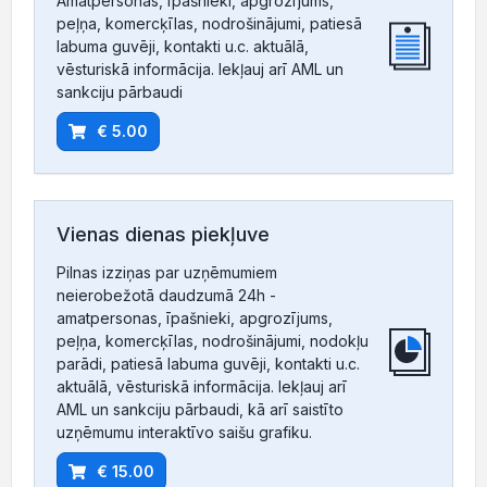
Amatpersonas, īpašnieki, apgrozījums,
peļņa, komercķīlas, nodrošinājumi, patiesā
labuma guvēji, kontakti u.c. aktuālā,
vēsturiskā informācija. Iekļauj arī AML un
sankciju pārbaudi
€ 5.00
Vienas dienas piekļuve
Pilnas izziņas par uzņēmumiem
neierobežotā daudzumā 24h -
amatpersonas, īpašnieki, apgrozījums,
peļņa, komercķīlas, nodrošinājumi, nodokļu
parādi, patiesā labuma guvēji, kontakti u.c.
aktuālā, vēsturiskā informācija. Iekļauj arī
AML un sankciju pārbaudi, kā arī saistīto
uzņēmumu interaktīvo saišu grafiku.
€ 15.00