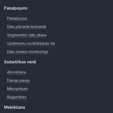
Pakalpojumi
Pamatizziņa
Datu pārraide tiešsaistē
Segmentēto datu atlase
Uzņēmumu novērtēšanas rīki
Datu izmaiņu monitorings
Sadarbības veidi
Abonēšana
Dienas pieeja
Mikropirkumi
Reģistrēties
Meklēšana