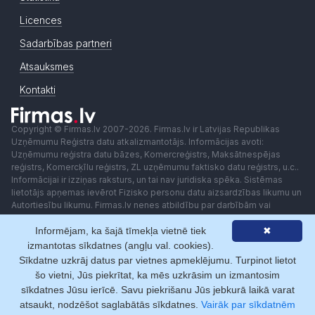
Licences
Sadarbības partneri
Atsauksmes
Kontakti
Copyright © Firmas.lv 2007-2026. Firmas.lv ir Latvijas Republikas
Uzņēmumu Reģistra datu atkalizmantotājs. Informācijas avoti:
Uzņēmumu reģistra datu bāzes, Komercreģistrs, Maksātnespējas
reģistrs, Komercķīlu reģistrs, ZL uzņēmumu faktisko datu reģistrs, u.c..
Informācijai ir izziņas raksturs, un tai nav juridiska spēka. Sistēmas
lietotājs apņemas ievērot Fizisko personu datu aizsardzības likumu un
Autortiesību likumu. Firmas.lv nenes atbildību par darbībām vai
lēmumiem, kas balstīti uz saņemto pakalpojumu. Lietotājam aizliegts
Informējam, ka šajā tīmekļa vietnē tiek
✖
izmantot jebkādas automatizētas sistēmas vai iekārtas (robotus)
piekļuvei sistēmai bez rakstiskas saskaņošanas ar Firmas.lv. Galvenā
izmantotas sīkdatnes (angļu val. cookies).
redaktore: Ingūna Pempere.
Sīkdatne uzkrāj datus par vietnes apmeklējumu. Turpinot lietot
Lietošanas noteikumi
Privātuma politika
Norēķini ar
šo vietni, Jūs piekrītat, ka mēs uzkrāsim un izmantosim
sīkdatnes Jūsu ierīcē. Savu piekrišanu Jūs jebkurā laikā varat
atsaukt, nodzēšot saglabātās sīkdatnes.
Vairāk par sīkdatnēm