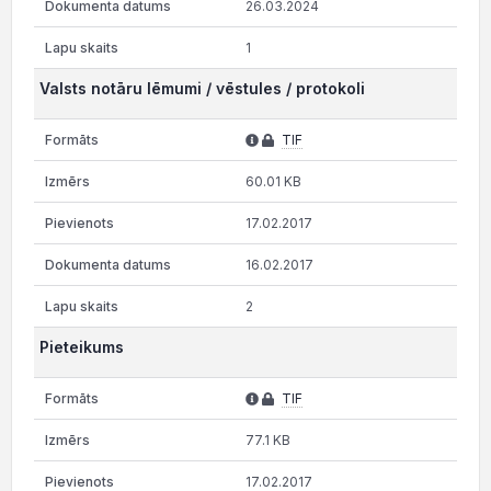
26.03.2024
1
Valsts notāru lēmumi / vēstules / protokoli
TIF
60.01 KB
17.02.2017
16.02.2017
2
Pieteikums
TIF
77.1 KB
17.02.2017