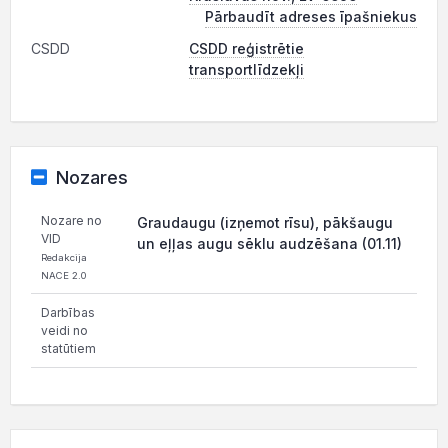
Pārbaudīt adreses īpašniekus
CSDD
CSDD reģistrētie
transportlīdzekļi
Nozares
Nozare no
Graudaugu (izņemot rīsu), pākšaugu
VID
un eļļas augu sēklu audzēšana (01.11)
Redakcija
NACE 2.0
Darbības
veidi no
statūtiem