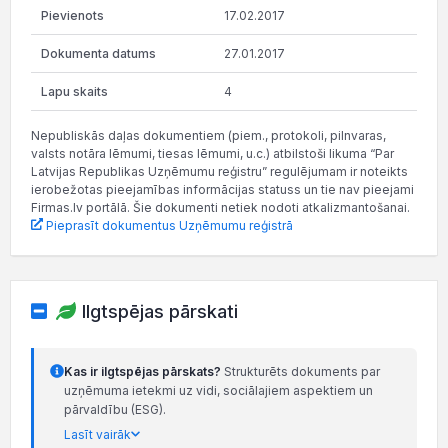
17.02.2017
27.01.2017
4
Nepubliskās daļas dokumentiem (piem., protokoli, pilnvaras,
valsts notāra lēmumi, tiesas lēmumi, u.c.) atbilstoši likuma “Par
Latvijas Republikas Uzņēmumu reģistru” regulējumam ir noteikts
ierobežotas pieejamības informācijas statuss un tie nav pieejami
Firmas.lv portālā. Šie dokumenti netiek nodoti atkalizmantošanai.
Pieprasīt dokumentus Uzņēmumu reģistrā
Ilgtspējas pārskati
Kas ir ilgtspējas pārskats?
Strukturēts dokuments par
uzņēmuma ietekmi uz vidi, sociālajiem aspektiem un
pārvaldību (ESG).
Lasīt vairāk