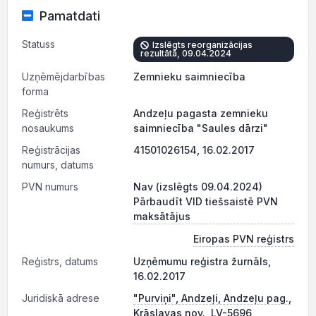
Pamatdati
Statuss
Izslēgts reorganizācijas
rezultātā, 09.04.2024
Uzņēmējdarbības
Zemnieku saimniecība
forma
Reģistrēts
Andzeļu pagasta zemnieku
nosaukums
saimniecība "Saules dārzi"
Reģistrācijas
41501026154, 16.02.2017
numurs, datums
PVN numurs
Nav (izslēgts 09.04.2024)
Pārbaudīt VID tiešsaistē PVN
maksātājus
Eiropas PVN reģistrs
Reģistrs, datums
Uzņēmumu reģistra žurnāls,
16.02.2017
Juridiskā adrese
"Purviņi", Andzeļi, Andzeļu pag.,
Krāslavas nov., LV-5696