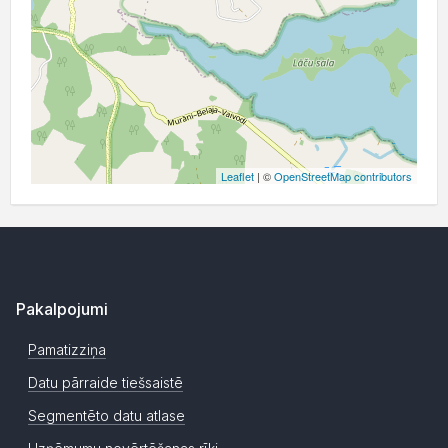
Leaflet
| ©
OpenStreetMap contributors
Pakalpojumi
Pamatizziņa
Datu pārraide tiešsaistē
Segmentēto datu atlase