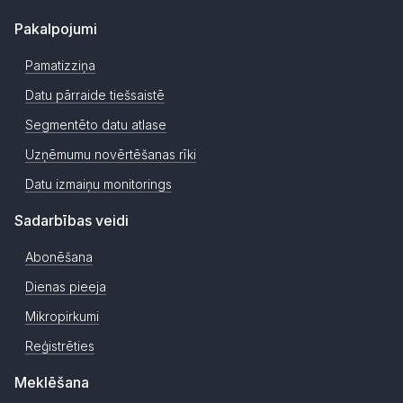
Pakalpojumi
Pamatizziņa
Datu pārraide tiešsaistē
Segmentēto datu atlase
Uzņēmumu novērtēšanas rīki
Datu izmaiņu monitorings
Sadarbības veidi
Abonēšana
Dienas pieeja
Mikropirkumi
Reģistrēties
Meklēšana