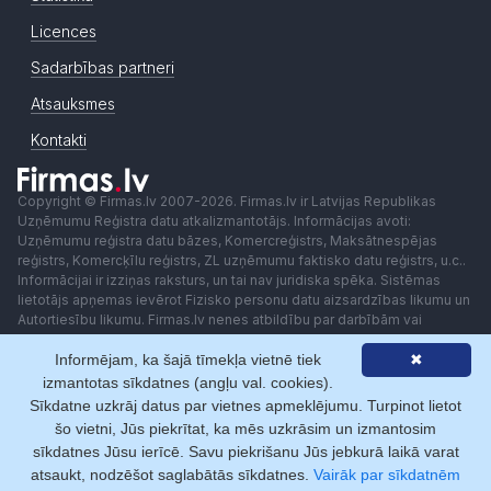
Licences
Sadarbības partneri
Atsauksmes
Kontakti
Copyright © Firmas.lv 2007-2026. Firmas.lv ir Latvijas Republikas
Uzņēmumu Reģistra datu atkalizmantotājs. Informācijas avoti:
Uzņēmumu reģistra datu bāzes, Komercreģistrs, Maksātnespējas
reģistrs, Komercķīlu reģistrs, ZL uzņēmumu faktisko datu reģistrs, u.c..
Informācijai ir izziņas raksturs, un tai nav juridiska spēka. Sistēmas
lietotājs apņemas ievērot Fizisko personu datu aizsardzības likumu un
Autortiesību likumu. Firmas.lv nenes atbildību par darbībām vai
lēmumiem, kas balstīti uz saņemto pakalpojumu. Lietotājam aizliegts
Informējam, ka šajā tīmekļa vietnē tiek
✖
izmantot jebkādas automatizētas sistēmas vai iekārtas (robotus)
piekļuvei sistēmai bez rakstiskas saskaņošanas ar Firmas.lv. Galvenā
izmantotas sīkdatnes (angļu val. cookies).
redaktore: Ingūna Pempere.
Sīkdatne uzkrāj datus par vietnes apmeklējumu. Turpinot lietot
Lietošanas noteikumi
Privātuma politika
Norēķini ar
šo vietni, Jūs piekrītat, ka mēs uzkrāsim un izmantosim
sīkdatnes Jūsu ierīcē. Savu piekrišanu Jūs jebkurā laikā varat
atsaukt, nodzēšot saglabātās sīkdatnes.
Vairāk par sīkdatnēm