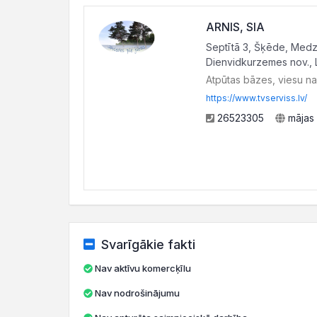
ARNIS, SIA
Septītā 3, Šķēde, Medz
Dienvidkurzemes nov., 
Atpūtas bāzes, viesu n
https://www.tvserviss.lv/
26523305
mājas 
Svarīgākie fakti
Nav aktīvu komercķīlu
Nav nodrošinājumu