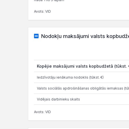
Avots: VID
Nodokļu maksājumi valsts kopbudž
Kopējie maksājumi valsts kopbudžetā (tūkst. 
Iedzīvotāju ienākuma nodoklis (tūkst. €)
Valsts sociālās apdrošināšanas obligātās iemaksas (tūk
Vidējais darbinieku skaits
Avots: VID