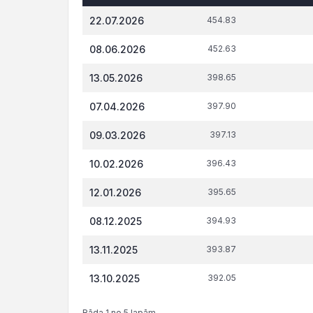
Datums*
VID
t.s
22.07.2026
454.83
administrēto
attiecībā 
nodokļu
tiesi
08.06.2026
452.63
(nodevu)
parāds, €
13.05.2026
398.65
07.04.2026
397.90
09.03.2026
397.13
10.02.2026
396.43
12.01.2026
395.65
08.12.2025
394.93
13.11.2025
393.87
13.10.2025
392.05
Rāda 1 no 5 lapām