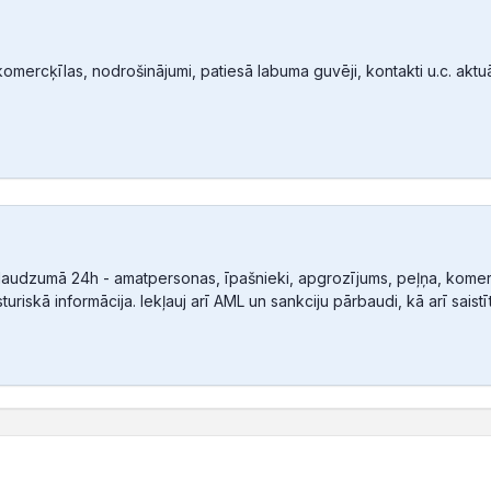
mercķīlas, nodrošinājumi, patiesā labuma guvēji, kontakti u.c. aktuālā
audzumā 24h - amatpersonas, īpašnieki, apgrozījums, peļņa, komerc
sturiskā informācija. Iekļauj arī AML un sankciju pārbaudi, kā arī sais