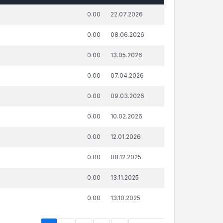
āda summa, attiecībā uz kuru
Publicēšanas
0.00
22.07.2026
ņemts lēmums par nokavēto
datums un
sājumu labprātīgu izpildi, €
laiks
0.00
08.06.2026
0.00
13.05.2026
0.00
07.04.2026
0.00
09.03.2026
0.00
10.02.2026
0.00
12.01.2026
0.00
08.12.2025
0.00
13.11.2025
0.00
13.10.2025