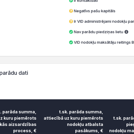
Ir kontaktdati
Negatīvs pašu kapitāls
Ir VID administrējami nodokļu par
Nav parādu piedziņas lietu
VID nodokļu maksātāju reitings B
parādu dati
k. parāda summa,
t.sk. parāda summa,
uz kuru piemērots
attiecībā uz kuru piemērots
t.sk. par
skās aizsardzības
nodokļu atbalsta
pie
process, €
pasākums, €
nodokļu mak