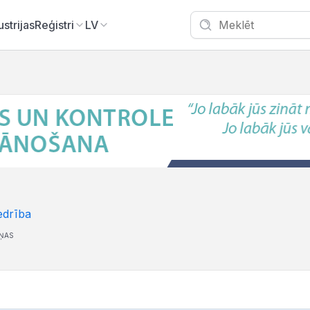
ustrijas
Reģistri
LV
edrība
ĻŅAS