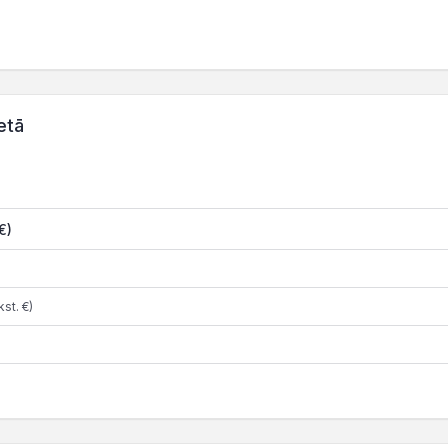
etā
€)
st. €)