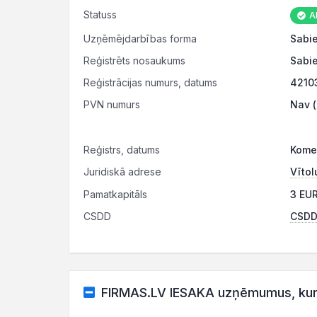
Statuss
Ak
Uzņēmējdarbības forma
Sabie
Reģistrēts nosaukums
Sabie
Reģistrācijas numurs, datums
4210
PVN numurs
Nav (
Reģistrs, datums
Komer
Juridiskā adrese
Vītol
Pamatkapitāls
3 EUR
CSDD
CSDD 
FIRMAS.LV IESAKA uzņēmumus, kuru 