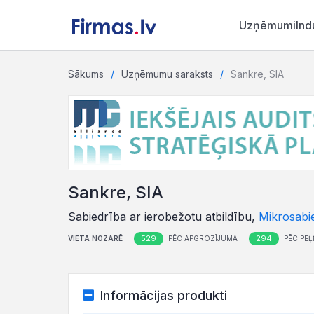
Uzņēmumi
Ind
Sākums
Uzņēmumu saraksts
Sankre, SIA
Sankre, SIA
Sabiedrība ar ierobežotu atbildību,
Mikrosabi
529
294
VIETA NOZARĒ
PĒC APGROZĪJUMA
PĒC PE
Informācijas produkti