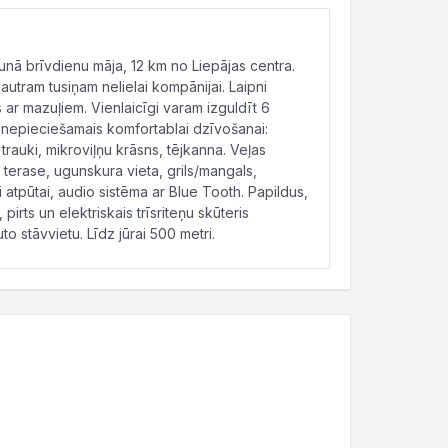
jaunā brīvdienu māja, 12 km no Liepājas centra.
jautram tusiņam nelielai kompānijai. Laipni
r mazuļiem. Vienlaicīgi varam izguldīt 6
s nepieciešamais komfortablai dzīvošanai:
 trauki, mikroviļņu krāsns, tējkanna. Veļas
ta terase, ugunskura vieta, grils/mangals,
i atpūtai, audio sistēma ar Blue Tooth. Papildus,
rts un elektriskais trīsriteņu skūteris
to stāvvietu. Līdz jūrai 500 metri.