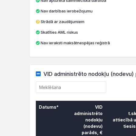
Nav apturēta saimnieciskā darbība
Nav darbības ierobežojumu
Strādā ar zaudējumiem
Skatīties AML riskus
Nav ieraksti maksātnespējas reģistrā
VID administrēto nodokļu (nodevu) 
Datums*
VID
administrēto
t.s
nodokļu
attiecībā 
(nodevu)
tiesi
parāds, €