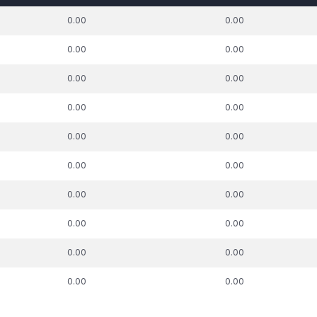
k. parāda summa,
t.sk. parāda summa,
t.sk. par
0.00
0.00
uz kuru piemērots
attiecībā uz kuru piemērots
pie
skās aizsardzības
nodokļu atbalsta
nodokļu mak
0.00
0.00
process, €
pasākums, €
0.00
0.00
0.00
0.00
0.00
0.00
0.00
0.00
0.00
0.00
0.00
0.00
0.00
0.00
0.00
0.00