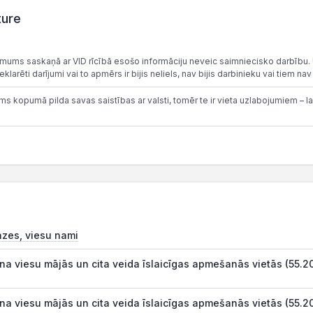
ture
ums saskaņā ar VID rīcībā esošo informāciju neveic saimniecisko darbību.
arēti darījumi vai to apmērs ir bijis neliels, nav bijis darbinieku vai tiem na
 kopumā pilda savas saistības ar valsti, tomēr te ir vieta uzlabojumiem – lai
āzes, viesu nami
na viesu mājās un cita veida īslaicīgas apmešanās vietās (55.2
na viesu mājās un cita veida īslaicīgas apmešanās vietās (55.2