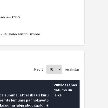
ādi virs € 150
 - Jāuzlabo saistību izpilde
Rādīt
ierakstus
Publicēšanas
datums un
āda summa, attiecībā uz kuru
laiks
ņemts lēmums par nokavēto
sājumu labprātīgu izpildi, €