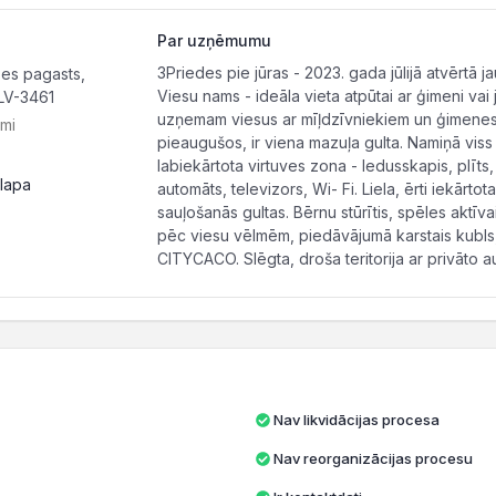
Par uzņēmumu
3Priedes pie jūras - 2023. gada jūlijā atvērtā 
es pagasts,
Viesu nams - ideāla vieta atpūtai ar ģimeni vai 
LV-3461
uzņemam viesus ar mīļdzīvniekiem un ģimenes a
ami
pieaugušos, ir viena mazuļa gulta. Namiņā vis
labiekārtota virtuves zona - ledusskapis, plīts,
lapa
automāts, televizors, Wi- Fi. Liela, ērti iekārto
sauļošanās gultas. Bērnu stūrītis, spēles aktīva
pēc viesu vēlmēm, piedāvājumā karstais kubls, pi
CITYCACO. Slēgta, droša teritorija ar privāto au
Nav likvidācijas procesa
Nav reorganizācijas procesu