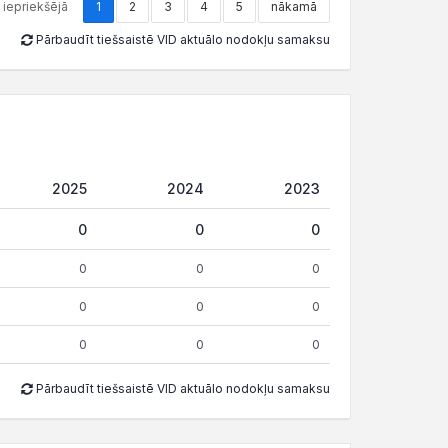
iepriekšējā
1
2
3
4
5
nākamā
Pārbaudīt tiešsaistē VID aktuālo nodokļu samaksu
2025
2024
2023
0
0
0
0
0
0
0
0
0
0
0
0
Pārbaudīt tiešsaistē VID aktuālo nodokļu samaksu