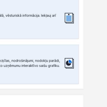
, vēsturiskā informācija. Iekļauj arī
ķīlas, nodrošinājumi, nodokļu parādi,
tīto uzņēmumu interaktīvo saišu grafiku.