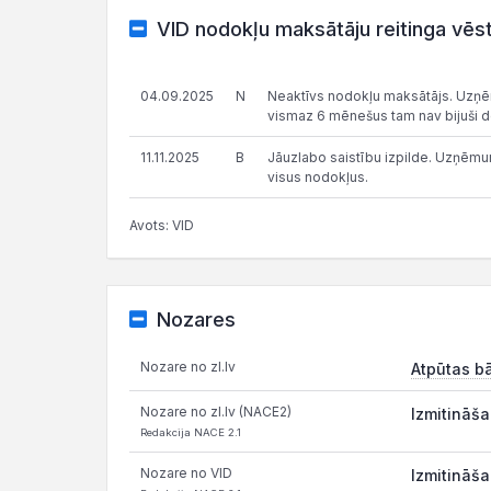
VID nodokļu maksātāju reitinga vēs
04.09.2025
N
Neaktīvs nodokļu maksātājs. Uzņēm
vismaz 6 mēnešus tam nav bijuši dekl
11.11.2025
B
Jāuzlabo saistību izpilde. Uzņēmums
visus nodokļus.
Avots: VID
Nozares
Nozare no zl.lv
Atpūtas b
Nozare no zl.lv (NACE2)
Izmitināša
Redakcija NACE 2.1
Nozare no VID
Izmitināša