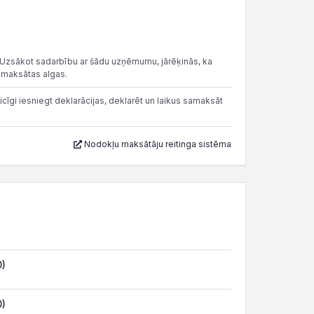
 Uzsākot sadarbību ar šādu uzņēmumu, jārēķinās, ka
v maksātas algas.
cīgi iesniegt deklarācijas, deklarēt un laikus samaksāt
Nodokļu maksātāju reitinga sistēma
0)
0)