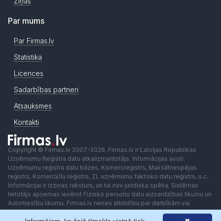
Ziņas
Par mums
Par Firmas.lv
Statistika
Licences
Sadarbības partneri
Atsauksmes
Kontakti
Copyright © Firmas.lv 2007-2026. Firmas.lv ir Latvijas Republikas
Uzņēmumu Reģistra datu atkalizmantotājs. Informācijas avoti:
Uzņēmumu reģistra datu bāzes, Komercreģistrs, Maksātnespējas
reģistrs, Komercķīlu reģistrs, ZL uzņēmumu faktisko datu reģistrs, u.c..
Informācijai ir izziņas raksturs, un tai nav juridiska spēka. Sistēmas
lietotājs apņemas ievērot Fizisko personu datu aizsardzības likumu un
Autortiesību likumu. Firmas.lv nenes atbildību par darbībām vai
lēmumiem, kas balstīti uz saņemto pakalpojumu. Lietotājam aizliegts
izmantot jebkādas automatizētas sistēmas vai iekārtas (robotus)