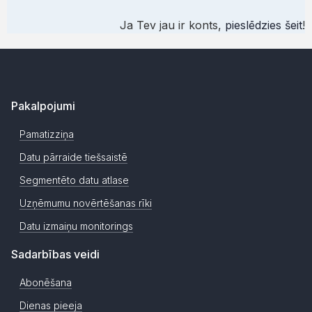
Ja Tev jau ir konts,
pieslēdzies šeit
!
Pakalpojumi
Pamatizziņa
Datu pārraide tiešsaistē
Segmentēto datu atlase
Uzņēmumu novērtēšanas rīki
Datu izmaiņu monitorings
Sadarbības veidi
Abonēšana
Dienas pieeja