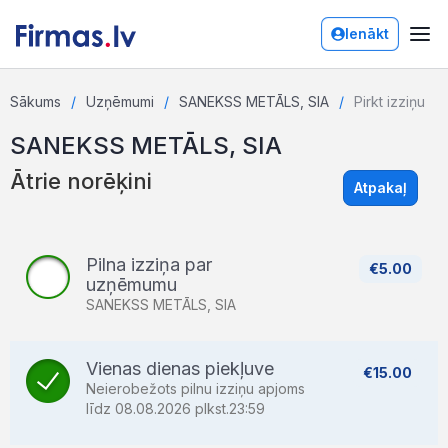
Ienākt
Sākums
Uzņēmumi
SANEKSS METĀLS, SIA
Pirkt izziņu
SANEKSS METĀLS, SIA
Ātrie norēķini
Atpakaļ
Pilna izziņa par
€5.00
uzņēmumu
SANEKSS METĀLS, SIA
Vienas dienas piekļuve
€15.00
Neierobežots pilnu izziņu apjoms
līdz 08.08.2026 plkst.23:59