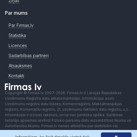
Ziņas
Par mums
Par Firmas.lv
Statistika
Licences
Sadarbības partneri
Atsauksmes
Kontakti
Copyright © Firmas.lv 2007-2026. Firmas.lv ir Latvijas Republikas
Uzņēmumu Reģistra datu atkalizmantotājs. Informācijas avoti:
Uzņēmumu reģistra datu bāzes, Komercreģistrs, Maksātnespējas
reģistrs, Komercķīlu reģistrs, ZL uzņēmumu faktisko datu reģistrs, u.c..
Informācijai ir izziņas raksturs, un tai nav juridiska spēka. Sistēmas
lietotājs apņemas ievērot Fizisko personu datu aizsardzības likumu un
Autortiesību likumu. Firmas.lv nenes atbildību par darbībām vai
lēmumiem, kas balstīti uz saņemto pakalpojumu. Lietotājam aizliegts
izmantot jebkādas automatizētas sistēmas vai iekārtas (robotus)