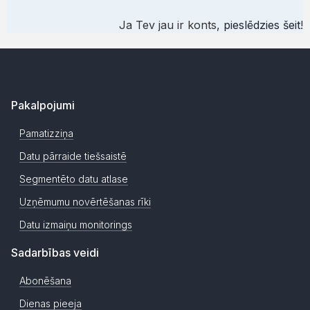
Ja Tev jau ir konts,
pieslēdzies šeit
!
Pakalpojumi
Pamatizziņa
Datu pārraide tiešsaistē
Segmentēto datu atlase
Uzņēmumu novērtēšanas rīki
Datu izmaiņu monitorings
Sadarbības veidi
Abonēšana
Dienas pieeja