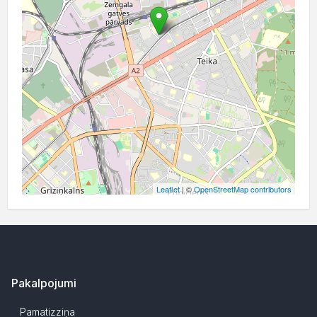
Leaflet
| ©
OpenStreetMap contributors
Pakalpojumi
Pamatizziņa