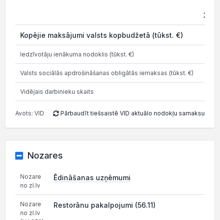
202
Kopējie maksājumi valsts kopbudžetā (tūkst. €)
7.8
Iedzīvotāju ienākuma nodoklis (tūkst. €)
0.6
Valsts sociālās apdrošināšanas obligātās iemaksas (tūkst. €)
6.4
Vidējais darbinieku skaits
Avots: VID
Pārbaudīt tiešsaistē VID aktuālo nodokļu samaksu
Nozares
Nozare
Ēdināšanas uzņēmumi
no zl.lv
Nozare
Restorānu pakalpojumi (56.11)
no zl.lv