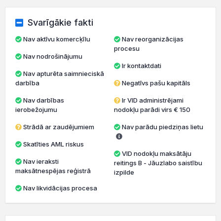
Svarīgākie fakti
Nav aktīvu komercķīlu
Nav reorganizācijas
procesu
Nav nodrošinājumu
Ir kontaktdati
Nav apturēta saimnieciskā
darbība
Negatīvs pašu kapitāls
Nav darbības
Ir VID administrējami
ierobežojumu
nodokļu parādi virs € 150
Strādā ar zaudējumiem
Nav parādu piedziņas lietu
Skatīties AML riskus
VID nodokļu maksātāju
Nav ieraksti
reitings B - Jāuzlabo saistību
maksātnespējas reģistrā
izpilde
Nav likvidācijas procesa