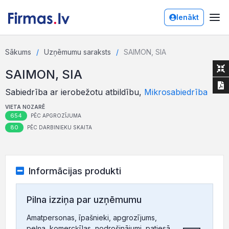
Ienākt
Sākums
Uzņēmumu saraksts
SAIMON, SIA
SAIMON, SIA
Sabiedrība ar ierobežotu atbildību,
Mikrosabiedrība
VIETA NOZARĒ
654
PĒC APGROZĪJUMA
80
PĒC DARBINIEKU SKAITA
Informācijas produkti
Pilna izziņa par uzņēmumu
Amatpersonas, īpašnieki, apgrozījums,
peļņa, komercķīlas, nodrošinājumi, patiesā