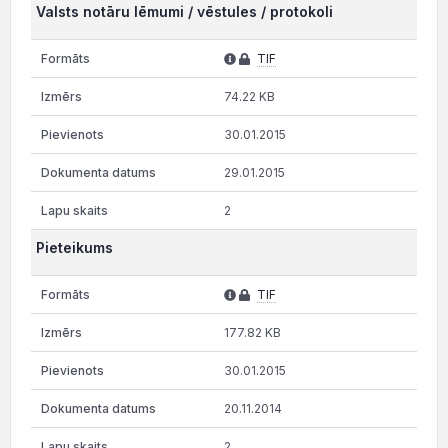
Valsts notāru lēmumi / vēstules / protokoli
TIF
74.22 KB
30.01.2015
29.01.2015
2
Pieteikums
TIF
177.82 KB
30.01.2015
20.11.2014
2