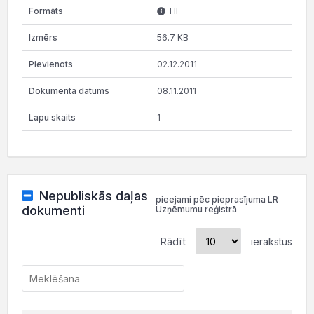
TIF
56.7 KB
02.12.2011
08.11.2011
1
Nepubliskās daļas
pieejami pēc pieprasījuma LR
dokumenti
Uzņēmumu reģistrā
Rādīt
ierakstus