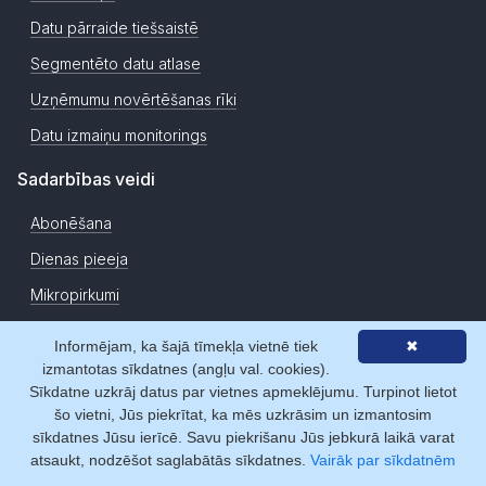
Datu pārraide tiešsaistē
Segmentēto datu atlase
Uzņēmumu novērtēšanas rīki
Datu izmaiņu monitorings
Sadarbības veidi
Abonēšana
Dienas pieeja
Mikropirkumi
Reģistrēties
Informējam, ka šajā tīmekļa vietnē tiek
✖
izmantotas sīkdatnes (angļu val. cookies).
Meklēšana
Sīkdatne uzkrāj datus par vietnes apmeklējumu. Turpinot lietot
šo vietni, Jūs piekrītat, ka mēs uzkrāsim un izmantosim
Uzņēmumi
sīkdatnes Jūsu ierīcē. Savu piekrišanu Jūs jebkurā laikā varat
Personas
atsaukt, nodzēšot saglabātās sīkdatnes.
Vairāk par sīkdatnēm