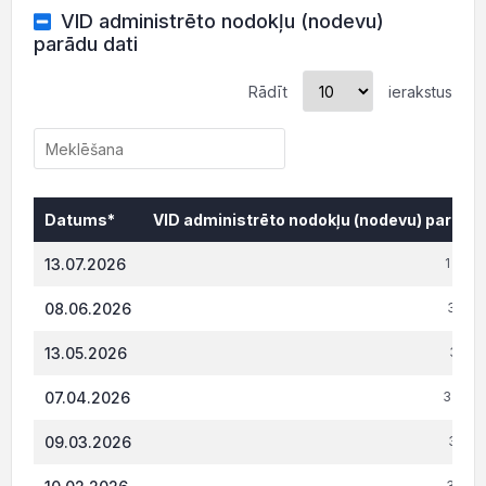
VID administrēto nodokļu (nodevu)
parādu dati
Rādīt
ierakstus
Datums*
VID administrēto nodokļu (nodevu) parāds,
Datums*
VID administrēto nodokļu (nodevu) parāds,
13.07.2026
1 694
08.06.2026
3 014
13.05.2026
3 216
07.04.2026
3 289.
09.03.2026
3 287
3 525