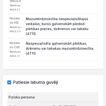
(NACE2)
Redakcija
NACE 2.1
Nozare
Mazumtirdzniecība nespecializētajos
no VID
veikalos, kuros galvenokārt pārdod
Redakcija
pārtikas preces, dzērienus vai tabaku
NACE 2.0
(47.11)
Nozare
Nespecializēta galvenokārt pārtikas,
no CSP
dzērienu vai tabakas mazumtirdzniecība
Redakcija
(47.11)
NACE 2.1
Patiesie labuma guvēji
Fiziska persona