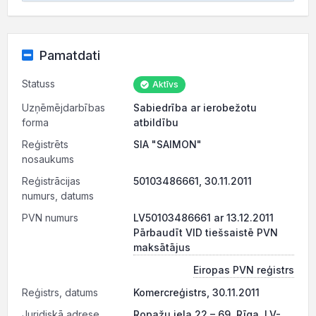
Pamatdati
Statuss
Aktīvs
Uzņēmējdarbības
Sabiedrība ar ierobežotu
forma
atbildību
Reģistrēts
SIA "SAIMON"
nosaukums
Reģistrācijas
50103486661, 30.11.2011
numurs, datums
PVN numurs
LV50103486661 ar 13.12.2011
Pārbaudīt VID tiešsaistē PVN
maksātājus
Eiropas PVN reģistrs
Reģistrs, datums
Komercreģistrs, 30.11.2011
Juridiskā adrese
Ropažu iela 22 – 69, Rīga, LV-