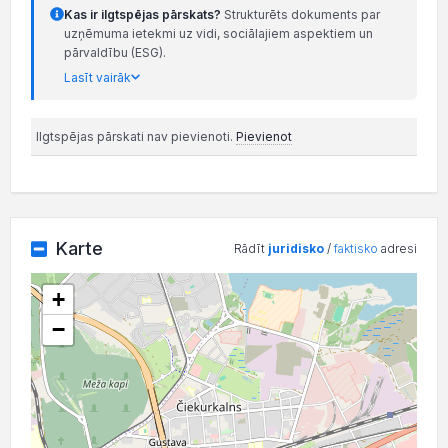
Kas ir ilgtspējas pārskats?
Strukturēts dokuments par
uzņēmuma ietekmi uz vidi, sociālajiem aspektiem un
pārvaldību (ESG).
Lasīt vairāk
Ilgtspējas pārskati nav pievienoti.
Pievienot
Karte
Rādīt
juridisko
/
faktisko
adresi
+
−