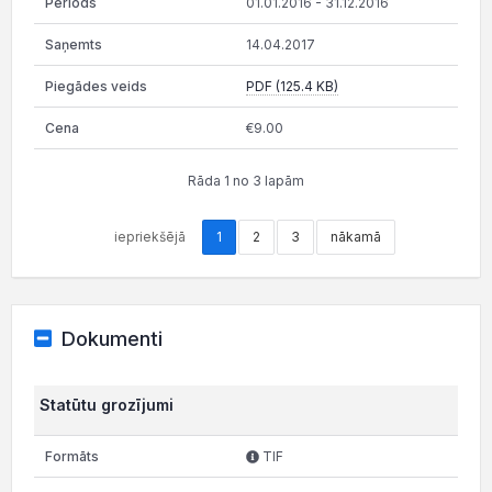
01.01.2016 - 31.12.2016
14.04.2017
PDF (125.4 KB)
€9.00
Rāda 1 no 3 lapām
iepriekšējā
1
2
3
nākamā
Dokumenti
Statūtu grozījumi
TIF