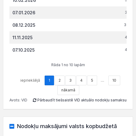
10.02.2026
07.01.2026
3 687
08.12.2025
3 407.
11.11.2025
4 135
07.10.2025
4 618
Rāda 1 no 10 lapām
iepriekšējā
1
2
3
4
5
…
10
nākamā
Avots: VID
Pārbaudīt tiešsaistē VID aktuālo nodokļu samaksu
Nodokļu maksājumi valsts kopbudžetā