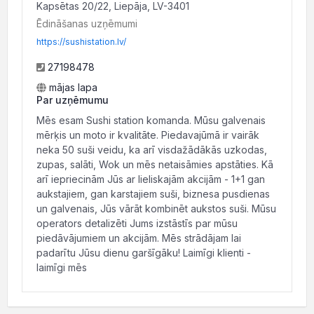
Kapsētas 20/22, Liepāja, LV-3401
Ēdināšanas uzņēmumi
https://sushistation.lv/
27198478
mājas lapa
Par uzņēmumu
Mēs esam Sushi station komanda. Mūsu galvenais
mērķis un moto ir kvalitāte. Piedavajūmā ir vairāk
neka 50 suši veidu, ka arī visdažādākās uzkodas,
zupas, salāti, Wok un mēs netaisāmies apstāties. Kā
arī iepriecinām Jūs ar lieliskajām akcijām - 1+1 gan
aukstajiem, gan karstajiem suši, biznesa pusdienas
un galvenais, Jūs vārāt kombinēt aukstos suši. Mūsu
operators detalizēti Jums izstāstīs par mūsu
piedāvājumiem un akcijām. Mēs strādājam lai
padarītu Jūsu dienu garšīgāku! Laimīgi klienti -
laimīgi mēs