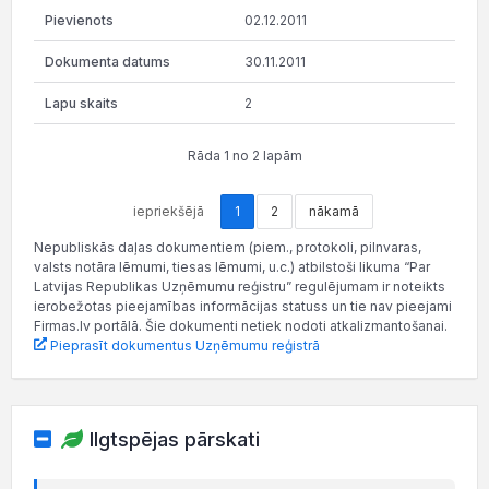
02.12.2011
30.11.2011
2
Rāda 1 no 2 lapām
iepriekšējā
1
2
nākamā
Nepubliskās daļas dokumentiem (piem., protokoli, pilnvaras,
valsts notāra lēmumi, tiesas lēmumi, u.c.) atbilstoši likuma “Par
Latvijas Republikas Uzņēmumu reģistru” regulējumam ir noteikts
ierobežotas pieejamības informācijas statuss un tie nav pieejami
Firmas.lv portālā. Šie dokumenti netiek nodoti atkalizmantošanai.
Pieprasīt dokumentus Uzņēmumu reģistrā
Ilgtspējas pārskati