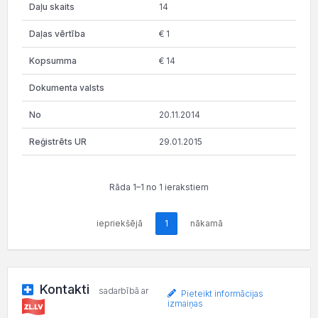
14
€ 1
€ 14
20.11.2014
29.01.2015
Rāda 1–1 no 1 ierakstiem
iepriekšējā
1
nākamā
Kontakti
sadarbībā ar
Pieteikt informācijas
izmaiņas