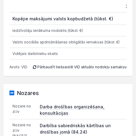
202
Kopējie maksājumi valsts kopbudžetā (tūkst. €)
0.5
Iedzīvotāju ienākuma nodoklis (tūkst. €)
Valsts sociālās apdrošināšanas obligātās iemaksas (tūkst. €)
Vidējais darbinieku skaits
Avots: VID
Pārbaudīt tiešsaistē VID aktuālo nodokļu samaksu
Nozares
Nozare no
Darba drošības organizēšana,
zl.lv
konsultācijas
Nozare no
Darbība sabiedriskās kārtības un
zl.lv
drošības jomā (84.24)
(NACE2)