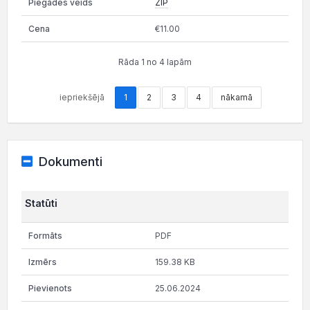
ZIP
€11.00
Rāda 1 no 4 lapām
iepriekšējā
1
2
3
4
nākamā
Dokumenti
Statūti
PDF
159.38 KB
25.06.2024