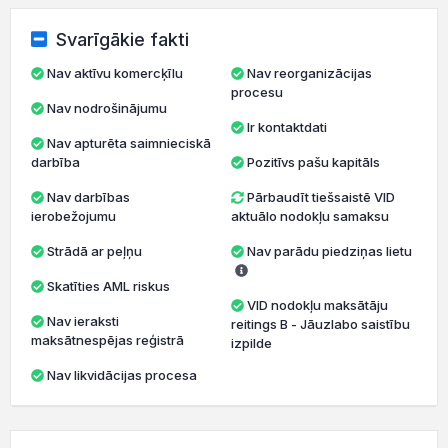
Svarīgākie fakti
Nav aktīvu komercķīlu
Nav reorganizācijas
procesu
Nav nodrošinājumu
Ir kontaktdati
Nav apturēta saimnieciskā
darbība
Pozitīvs pašu kapitāls
Nav darbības
Pārbaudīt tiešsaistē VID
ierobežojumu
aktuālo nodokļu samaksu
Strādā ar peļņu
Nav parādu piedziņas lietu
Skatīties AML riskus
VID nodokļu maksātāju
Nav ieraksti
reitings B - Jāuzlabo saistību
maksātnespējas reģistrā
izpilde
Nav likvidācijas procesa