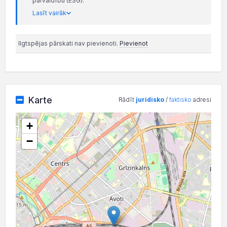
pārvaldību (ESG).
Lasīt vairāk
Ilgtspējas pārskati nav pievienoti.
Pievienot
Karte
Rādīt
juridisko
/
faktisko
adresi
+
−