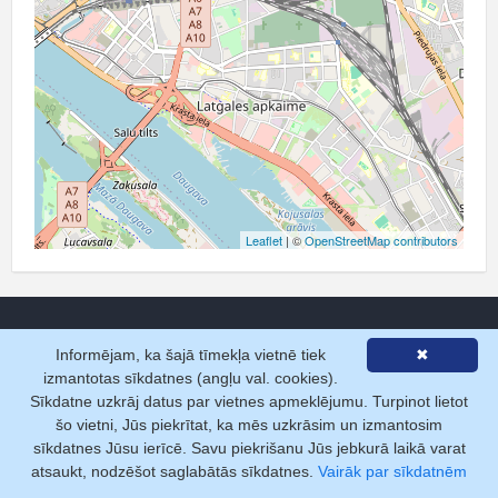
Leaflet
| ©
OpenStreetMap contributors
Informējam, ka šajā tīmekļa vietnē tiek
✖
izmantotas sīkdatnes (angļu val. cookies).
Pakalpojumi
Sīkdatne uzkrāj datus par vietnes apmeklējumu. Turpinot lietot
šo vietni, Jūs piekrītat, ka mēs uzkrāsim un izmantosim
Pamatizziņa
sīkdatnes Jūsu ierīcē. Savu piekrišanu Jūs jebkurā laikā varat
Datu pārraide tiešsaistē
atsaukt, nodzēšot saglabātās sīkdatnes.
Vairāk par sīkdatnēm