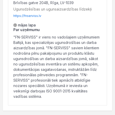
Brīvības gatve 204B, Rīga, LV-1039
Ugunsdzēsības un ugunsaizsardzības līdzekļi
https://fnserviss.lv
mājas lapa
Par uzņēmumu
"FN-SERVISS" ir viens no vadošajiem uzņēmumiem
Baltijā, kas specializējas ugunsdrošības un darba
aizsardzības jomā. "FN-SERVISS" saviem klientiem
nodrošina pilnu pakalpojumu un produktu klāstu
ugunsdrošības un darba aizsardzības jomā, sākot
no ugunsdzēsības inventāra un sistēmu apkopēm,
dokumentācijas sagatavošanas, instruktāžām līdz
profesionālas pilnveides programmām. "FN-
SERVISS" profesionāli tiek apmācīti atbildīgie
nozares speciālisti. Uzņēmumā ir ieviesta un
veiksmīgi darbojas ISO 9001-2015 kvalitātes
vadības sistēma.