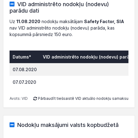
VID administrēto nodokļu (nodevu)
parādu dati
Uz
11.08.2020
nodokļu maksātājam
Safety Factor, SIA
nav VID administrēto nodokļu (nodevu) parāda, kas
kopsummā pārsniedz 150 euro.
Datums*
VID administrēto nodokļu (nodevu) parāds,
225.
07.08.2020
215.
07.07.2020
Avots: VID
Pārbaudīt tiešsaistē VID aktuālo nodokļu samaksu
Nodokļu maksājumi valsts kopbudžetā