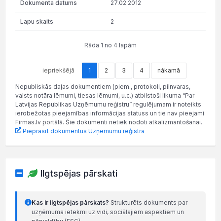
27.02.2012
2
Rāda 1 no 4 lapām
iepriekšējā
1
2
3
4
nākamā
Nepubliskās daļas dokumentiem (piem., protokoli, pilnvaras,
valsts notāra lēmumi, tiesas lēmumi, u.c.) atbilstoši likuma “Par
Latvijas Republikas Uzņēmumu reģistru” regulējumam ir noteikts
ierobežotas pieejamības informācijas statuss un tie nav pieejami
Firmas.lv portālā. Šie dokumenti netiek nodoti atkalizmantošanai.
Pieprasīt dokumentus Uzņēmumu reģistrā
Ilgtspējas pārskati
Kas ir ilgtspējas pārskats?
Strukturēts dokuments par
uzņēmuma ietekmi uz vidi, sociālajiem aspektiem un