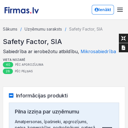
Ienākt
Sākums
Uzņēmumu saraksts
Safety Factor, SIA
Safety Factor, SIA
Sabiedrība ar ierobežotu atbildību,
Mikrosabiedrība
VIETA NOZARĒ
40
PĒC APGROZĪJUMA
28
PĒC PEĻŅAS
Informācijas produkti
Pilna izziņa par uzņēmumu
Amatpersonas, īpašnieki, apgrozījums,
peļņa, komercķīlas, nodrošinājumi, patiesā