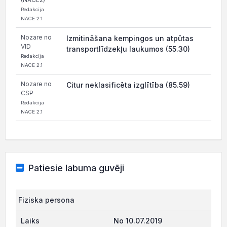
Redakcija
NACE 2.1
Nozare no
Izmitināšana kempingos un atpūtas
VID
transportlīdzekļu laukumos (55.30)
Redakcija
NACE 2.1
Nozare no
Citur neklasificēta izglītība (85.59)
CSP
Redakcija
NACE 2.1
Patiesie labuma guvēji
Fiziska persona
No 10.07.2019