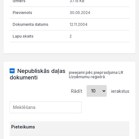
37.15 KB
30.05.2024
12.11.2004
2
Nepubliskās daļas
pieejami pēc pieprasījuma LR
dokumenti
Uzņēmumu reģistrā
Rādīt
ierakstus
Pieteikums