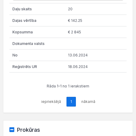
20
€ 142.25
€ 2 845
13.06.2024
18.06.2024
Rāda 1–1 no 1 ierakstiem
iepriekšējā
1
nākamā
Prokūras