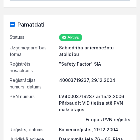
Pamatdati
Statuss
Aktīvs
Uzņēmējdarbības
Sabiedrība ar ierobežotu
forma
atbildību
Reģistrēts
"Safety Factor" SIA
nosaukums
Reģistrācijas
40003719237, 29.12.2004
numurs, datums
PVN numurs
LV40003719237 ar 15.12.2006
Pārbaudīt VID tiešsaistē PVN
maksātājus
Eiropas PVN reģistrs
Reģistrs, datums
Komercreģistrs, 29.12.2004
Juridiskā adrese
Daugavpils iela 76 – 66, Rīga,