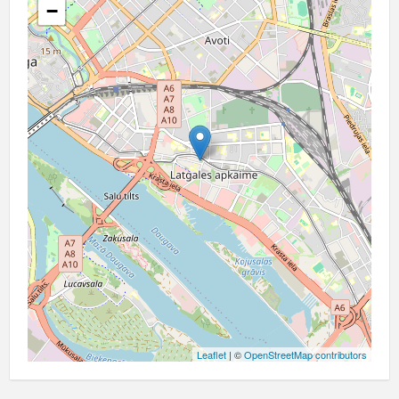
−
Leaflet
| ©
OpenStreetMap contributors