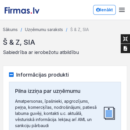
Ienākt
Sākums
Uzņēmumu saraksts
Š & Z, SIA
Š & Z, SIA
Sabiedrība ar ierobežotu atbildību
Informācijas produkti
Pilna izziņa par uzņēmumu
Amatpersonas, īpašnieki, apgrozījums,
peļņa, komercķīlas, nodrošinājumi, patiesā
labuma guvēji, kontakti u.c. aktuālā,
vēsturiskā informācija. Iekļauj arī AML un
sankciju pārbaudi