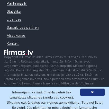
Par Firmas.lv
Statistika
Licences
Sadarbības partneri
Atsauksmes
Kontakti
Copyright © Firmas.lv 2007-2026. Firmas.lv ir Latvijas Republikas
Uzņēmumu Reģistra datu atkalizmantotājs. Informācijas avoti:
Uzņēmumu reģistra datu bāzes, Komercreģistrs, Maksātnespējas
reģistrs, Komercķīlu reģistrs, ZL uzņēmumu faktisko datu reģistrs, u.c..
Informācijai ir izziņas raksturs, un tai nav juridiska spēka. Sistēmas
lietotājs apņemas ievērot Fizisko personu datu aizsardzības likumu un
Autortiesību likumu. Firmas.lv nenes atbildību par darbībām vai
lēmumiem, kas balstīti uz saņemto pakalpojumu. Lietotājam aizliegts
Informējam, ka šajā tīmekļa vietnē tiek
✖
izmantot jebkādas automatizētas sistēmas vai iekārtas (robotus)
piekļuvei sistēmai bez rakstiskas saskaņošanas ar Firmas.lv. Galvenā
izmantotas sīkdatnes (angļu val. cookies).
redaktore: Ingūna Pempere.
Sīkdatne uzkrāj datus par vietnes apmeklējumu. Turpinot lietot
Lietošanas noteikumi
Privātuma politika
Norēķini ar
šo vietni, Jūs piekrītat, ka mēs uzkrāsim un izmantosim