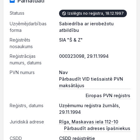
Pamatdati
Statuss
Izslēgts no reģistra, 18.12.1997
Uzņēmējdarbības
Sabiedrība ar ierobežotu
forma
atbildību
Reģistrēts
SIA "Š & Z"
nosaukums
Reģistrācijas
000323098, 29.11.1994
numurs, datums
PVN numurs
Nav
Pārbaudīt VID tiešsaistē PVN
maksātājus
Eiropas PVN reģistrs
Reģistrs, datums
Uzņēmumu reģistra žurnāls,
29.11.1994
Juridiskā adrese
Rīga, Maskavas iela 112-10
Pārbaudīt adreses īpašniekus
CSDD
CSDD reģistrētie