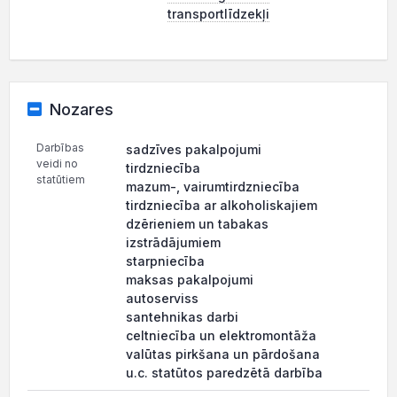
transportlīdzekļi
Nozares
Darbības
sadzīves pakalpojumi
veidi no
tirdzniecība
statūtiem
mazum-, vairumtirdzniecība
tirdzniecība ar alkoholiskajiem
dzērieniem un tabakas
izstrādājumiem
starpniecība
maksas pakalpojumi
autoserviss
santehnikas darbi
celtniecība un elektromontāža
valūtas pirkšana un pārdošana
u.c. statūtos paredzētā darbība