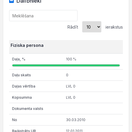
Dalībnieki
Rādīt
ierakstus
Fiziska persona
100 %
0
LVL 0
LVL 0
30.03.2010
12.01.2011