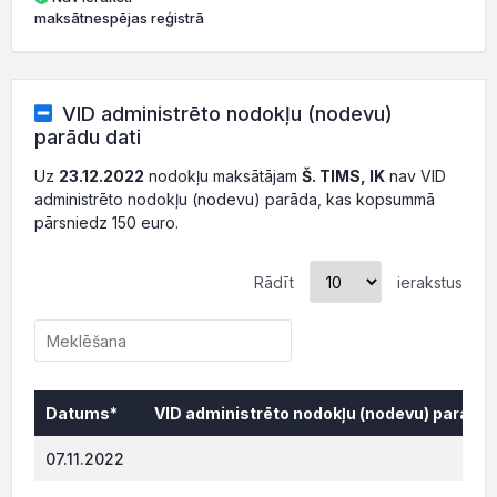
maksātnespējas reģistrā
VID administrēto nodokļu (nodevu)
parādu dati
Uz
23.12.2022
nodokļu maksātājam
Š. TIMS, IK
nav VID
administrēto nodokļu (nodevu) parāda, kas kopsummā
pārsniedz 150 euro.
Rādīt
ierakstus
Datums*
VID administrēto nodokļu (nodevu) parāds,
Datums*
VID administrēto nodokļu (nodevu) parāds,
07.11.2022
188.