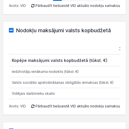
Avots: VID
Pārbaudīt tiešsaistē VID aktuālo nodokļu samaksu
Nodokļu maksājumi valsts kopbudžetā
202
Kopējie maksājumi valsts kopbudžetā (tūkst. €)
3.7
Iedzīvotāju ienākuma nodoklis (tūkst. €)
0.4
Valsts sociālās apdrošināšanas obligātās iemaksas (tūkst. €)
3.2
Vidējais darbinieku skaits
Avots: VID
Pārbaudīt tiešsaistē VID aktuālo nodokļu samaksu