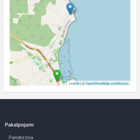
Leaflet
| ©
OpenStreetMap contributors
Pakalpojumi
Pamatizziņa