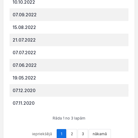
10.10.2022
235.
07.09.2022
282.
15.08.2022
330.
21.07.2022
377.
07.07.2022
377.
07.06.2022
424.
19.05.2022
471.
07.12.2020
664.
07.11.2020
564.
Rāda 1 no 3 lapām
iepriekšējā
1
2
3
nākamā