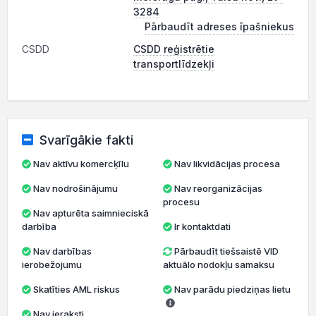
3284
Pārbaudīt adreses īpašniekus
CSDD
CSDD reģistrētie
transportlīdzekļi
Svarīgākie fakti
Nav aktīvu komercķīlu
Nav likvidācijas procesa
Nav nodrošinājumu
Nav reorganizācijas
procesu
Nav apturēta saimnieciskā
darbība
Ir kontaktdati
Nav darbības
Pārbaudīt tiešsaistē VID
ierobežojumu
aktuālo nodokļu samaksu
Skatīties AML riskus
Nav parādu piedziņas lietu
Nav ieraksti