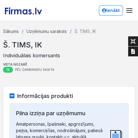
Ienākt
Sākums
Uzņēmumu saraksts
Š. TIMS, IK
Š. TIMS, IK
Individuālais komersants
VIETA NOZARĒ
18
PĒC DARBINIEKU SKAITA
Informācijas produkti
Pilna izziņa par uzņēmumu
Amatpersonas, īpašnieki, apgrozījums,
peļņa, komercķīlas, nodrošinājumi, patiesā
labuma guvēji, kontakti u.c. aktuālā,