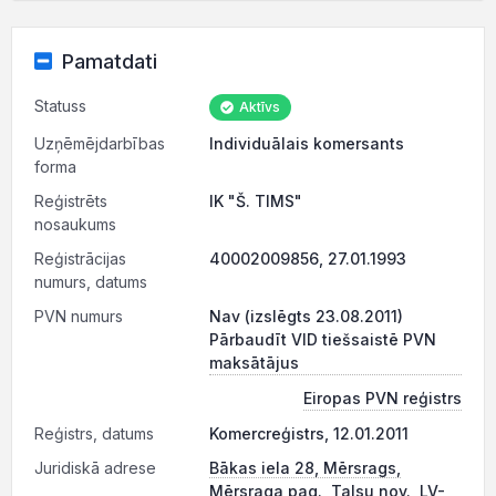
Pamatdati
Statuss
Aktīvs
Uzņēmējdarbības
Individuālais komersants
forma
Reģistrēts
IK "Š. TIMS"
nosaukums
Reģistrācijas
40002009856, 27.01.1993
numurs, datums
PVN numurs
Nav (izslēgts 23.08.2011)
Pārbaudīt VID tiešsaistē PVN
maksātājus
Eiropas PVN reģistrs
Reģistrs, datums
Komercreģistrs, 12.01.2011
Juridiskā adrese
Bākas iela 28, Mērsrags,
Mērsraga pag., Talsu nov., LV-