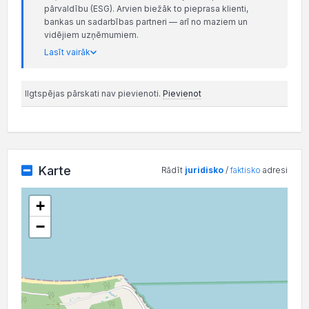
pārvaldību (ESG). Arvien biežāk to pieprasa klienti,
bankas un sadarbības partneri — arī no maziem un
vidējiem uzņēmumiem.
Lasīt vairāk
Ilgtspējas pārskati nav pievienoti.
Pievienot
Karte
Rādīt
juridisko
/
faktisko
adresi
+
−