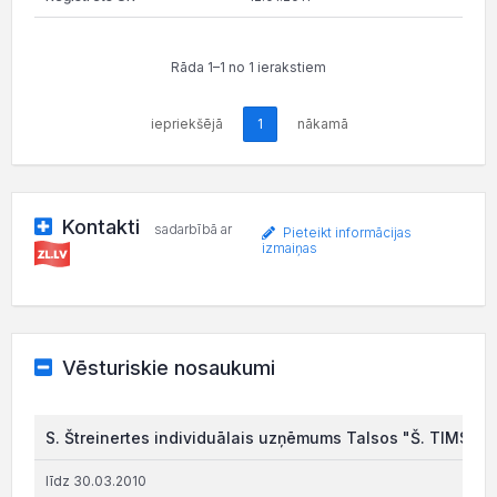
Rāda 1–1 no 1 ierakstiem
iepriekšējā
1
nākamā
Kontakti
sadarbībā ar
Pieteikt informācijas
izmaiņas
Vēsturiskie nosaukumi
S. Štreinertes individuālais uzņēmums Talsos "Š. TIMS"
līdz 30.03.2010