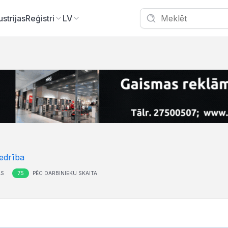
ustrijas
Reģistri
LV
edrība
75
AS
PĒC DARBINIEKU SKAITA