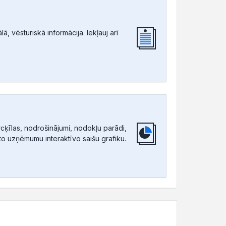
, vēsturiskā informācija. Iekļauj arī
ķīlas, nodrošinājumi, nodokļu parādi,
tīto uzņēmumu interaktīvo saišu grafiku.