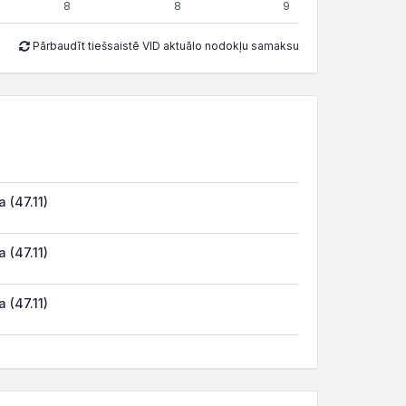
8
8
9
Pārbaudīt tiešsaistē VID aktuālo nodokļu samaksu
 (47.11)
 (47.11)
 (47.11)