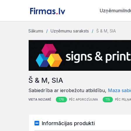
Uzņēmumi
Ind
Sākums
Uzņēmumu saraksts
Š & M, SIA
Š & M, SIA
Sabiedrība ar ierobežotu atbildību,
Maza sabi
176
115
VIETA NOZARĒ
PĒC APGROZĪJUMA
PĒC PEĻŅ
Informācijas produkti