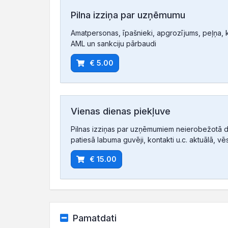
Pilna izziņa par uzņēmumu
Amatpersonas, īpašnieki, apgrozījums, peļņa, ko
AML un sankciju pārbaudi
€ 5.00
Vienas dienas piekļuve
Pilnas izziņas par uzņēmumiem neierobežotā d
patiesā labuma guvēji, kontakti u.c. aktuālā, vē
€ 15.00
Pamatdati