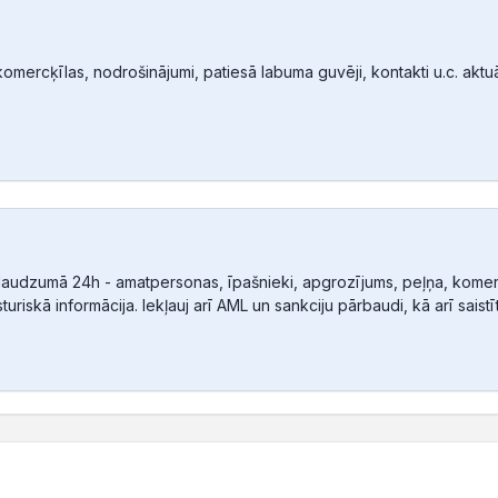
mercķīlas, nodrošinājumi, patiesā labuma guvēji, kontakti u.c. aktuālā
audzumā 24h - amatpersonas, īpašnieki, apgrozījums, peļņa, komerc
sturiskā informācija. Iekļauj arī AML un sankciju pārbaudi, kā arī sais