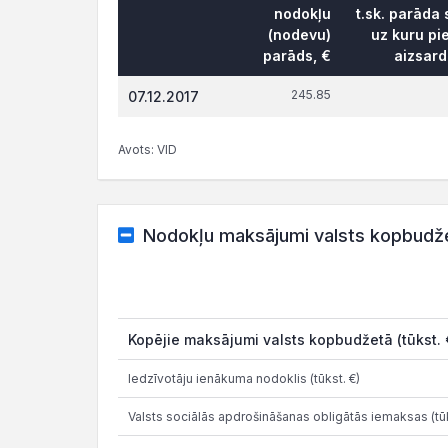
nodokļu
t.sk. parāda
(nodevu)
uz kuru pi
parāds, €
aizsard
245.85
07.12.2017
Avots: VID
Nodokļu maksājumi valsts kopbudž
Kopējie maksājumi valsts kopbudžetā (tūkst. 
Iedzīvotāju ienākuma nodoklis (tūkst. €)
Valsts sociālās apdrošināšanas obligātās iemaksas (tūk