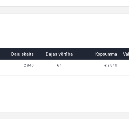
Daļu skaits
Daļas vērtība
Kopsumma
Va
2 846
€ 1
€ 2 846