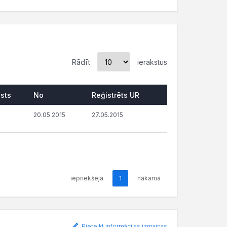
Rādīt
ierakstus
lsts
No
Reģistrēts UR
20.05.2015
27.05.2015
iepriekšējā
1
nākamā
Pieteikt informācijas izmaiņas