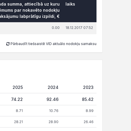
rāda summa, attiecībā uz kuru
laiks
lēmums par nokavēto nodokļu
ksājumu labprātīgu izpildi, €
0.00
18.12.2017 07:52
Pārbaudīt tiešsaistē VID aktuālo nodokļu samaksu
2025
2024
2023
74.22
92.46
85.42
8.71
10.76
8.99
28.21
28.90
26.46