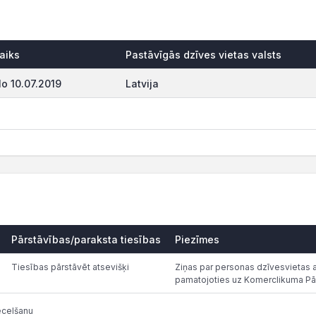
aiks
Pastāvīgās dzīves vietas valsts
o 10.07.2019
Latvija
Pārstāvības/paraksta tiesības
Piezīmes
Tiesības pārstāvēt atsevišķi
Ziņas par personas dzīvesvietas ad
pamatojoties uz Komerclikuma Pā
ecelšanu