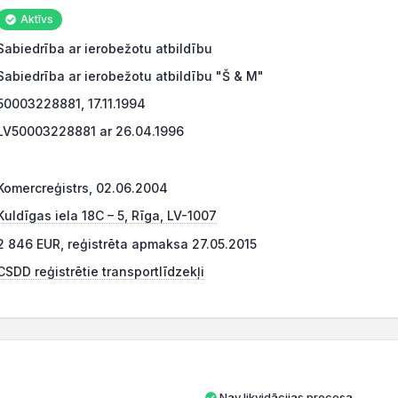
Aktīvs
Sabiedrība ar ierobežotu atbildību
Sabiedrība ar ierobežotu atbildību "Š & M"
50003228881, 17.11.1994
LV50003228881 ar 26.04.1996
Komercreģistrs, 02.06.2004
Kuldīgas iela 18C – 5, Rīga, LV-1007
2 846 EUR, reģistrēta apmaksa 27.05.2015
CSDD reģistrētie transportlīdzekļi
Nav likvidācijas procesa