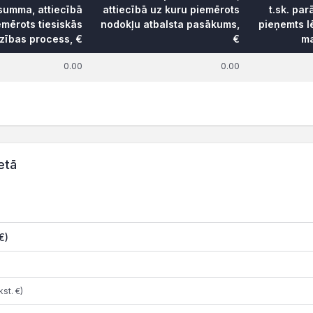
 summa, attiecībā
attiecībā uz kuru piemērots
t.sk. pa
emērots tiesiskās
nodokļu atbalsta pasākums,
pieņemts 
zības process, €
€
ma
0.00
0.00
etā
€)
st. €)