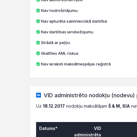
Nav nodrošinājumu
Nav apturēta saimnieciskā darbība
Nav darbības ierobežojumu
Strādā ar peļņu
Skatīties AML riskus
Nav ieraksti maksātnespējas reģistrā
VID administrēto nodokļu (nodevu) 
Uz
18.12.2017
nodokļu maksātājam
Š & M, SIA
nav
Datums*
VID
administrēto