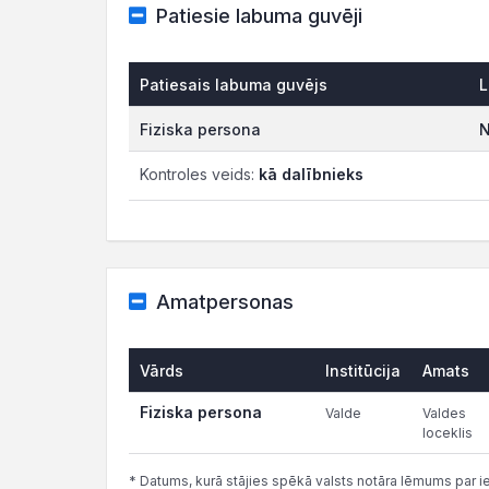
Patiesie labuma guvēji
Patiesais labuma guvējs
L
Fiziska persona
N
Kontroles veids:
kā dalībnieks
Amatpersonas
Vārds
Institūcija
Amats
Fiziska persona
Valde
Valdes
loceklis
* Datums, kurā stājies spēkā valsts notāra lēmums par i