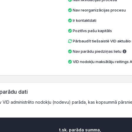
Nav reorganizācijas procesu
Ir kontaktdati
Pozitīvs pašu kapitāls
Pārbaudīt tiešsaistē VID aktuāl
Nav parādu piedziņas lietu
VID nodokļu maksātāju reitings A 
parādu dati
 VID administrēto nodokļu (nodevu) parāda, kas kopsummā pārsnie
t.sk. parāda summa,