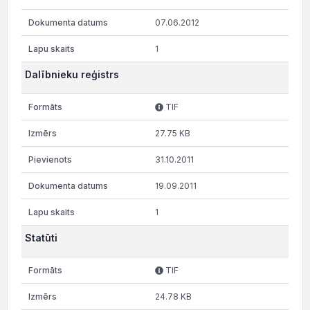
07.06.2012
1
Dalībnieku reģistrs
TIF
27.75 KB
31.10.2011
19.09.2011
1
Statūti
TIF
24.78 KB