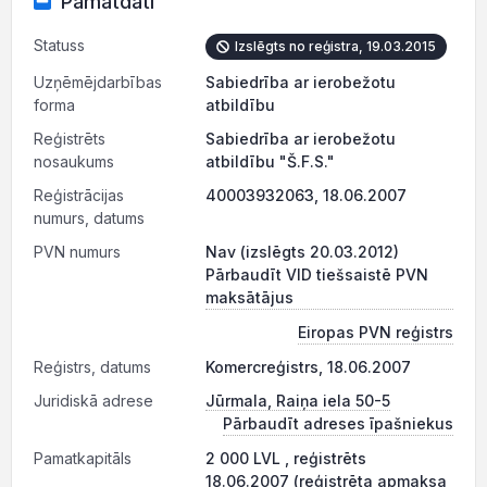
Pamatdati
Statuss
Izslēgts no reģistra, 19.03.2015
Uzņēmējdarbības
Sabiedrība ar ierobežotu
forma
atbildību
Reģistrēts
Sabiedrība ar ierobežotu
nosaukums
atbildību "Š.F.S."
Reģistrācijas
40003932063, 18.06.2007
numurs, datums
PVN numurs
Nav (izslēgts 20.03.2012)
Pārbaudīt VID tiešsaistē PVN
maksātājus
Eiropas PVN reģistrs
Reģistrs, datums
Komercreģistrs, 18.06.2007
Juridiskā adrese
Jūrmala, Raiņa iela 50-5
Pārbaudīt adreses īpašniekus
Pamatkapitāls
2 000 LVL , reģistrēts
18.06.2007 (reģistrēta apmaksa