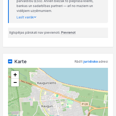
pārvaldību (ESG). Arvien biežāk to pieprasa klienti,
bankas un sadarbības partneri — arī no maziem un
vidējiem uzņēmumiem.
Lasīt vairāk
Ilgtspējas pārskati nav pievienoti.
Pievienot
Karte
Rādīt
juridisko
adresi
+
−