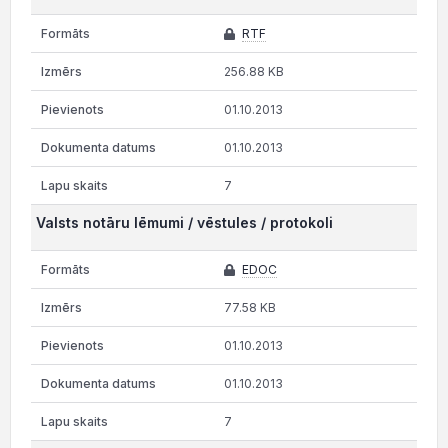
RTF
256.88 KB
01.10.2013
01.10.2013
7
Valsts notāru lēmumi / vēstules / protokoli
EDOC
77.58 KB
01.10.2013
01.10.2013
7