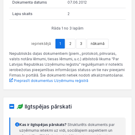
07.06.2012
2
Rāda 1 no 3 lapām
iepriekšējā
1
2
3
nākamā
Nepubliskās daļas dokumentiem (piem., protokoli, pilnvaras,
valsts notāra lēmumi, tiesas lēmumi, u.c.) atbilstoši likuma “Par
Latvijas Republikas Uzņēmumu reģistru” regulējumam ir noteikts
ierobežotas pieejamības informācijas statuss un tie nav pieejami
Firmas.lv portālā. Šie dokumenti netiek nodoti atkalizmantošanai.
Pieprasīt dokumentus Uzņēmumu reģistrā
Ilgtspējas pārskati
Kas ir ilgtspējas pārskats?
Strukturēts dokuments par
uzņēmuma ietekmi uz vidi, sociālajiem aspektiem un