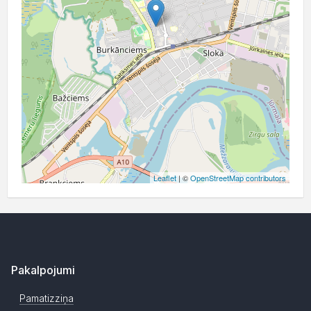
Leaflet
| ©
OpenStreetMap contributors
Pakalpojumi
Pamatizziņa