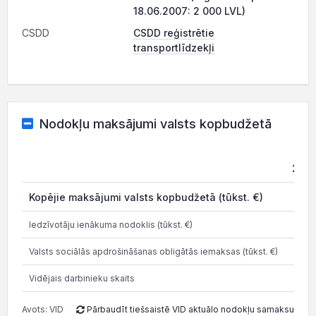
18.06.2007: 2 000 LVL)
CSDD
CSDD reģistrētie
transportlīdzekļi
Nodokļu maksājumi valsts kopbudžetā
2014
Kopējie maksājumi valsts kopbudžetā (tūkst. €)
0
Iedzīvotāju ienākuma nodoklis (tūkst. €)
0
Valsts sociālās apdrošināšanas obligātās iemaksas (tūkst. €)
0
Vidējais darbinieku skaits
0
Avots: VID
Pārbaudīt tiešsaistē VID aktuālo nodokļu samaksu