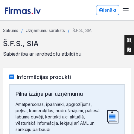
Ienākt
Sākums
Uzņēmumu saraksts
Š.F.S., SIA
Š.F.S., SIA
Sabiedrība ar ierobežotu atbildību
Informācijas produkti
Pilna izziņa par uzņēmumu
Amatpersonas, īpašnieki, apgrozījums,
peļņa, komercķīlas, nodrošinājumi, patiesā
labuma guvēji, kontakti u.c. aktuālā,
vēsturiskā informācija. Iekļauj arī AML un
sankciju pārbaudi