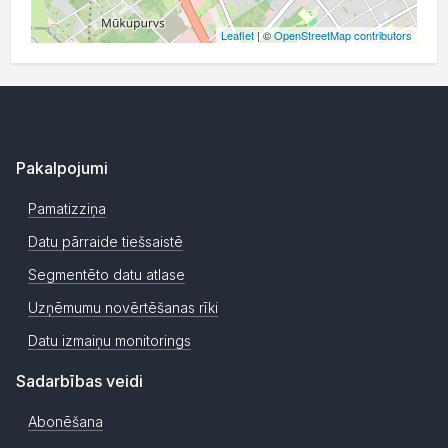
Leaflet
| ©
OpenStreetMap contributors
Pakalpojumi
Pamatizziņa
Datu pārraide tiešsaistē
Segmentēto datu atlase
Uzņēmumu novērtēšanas rīki
Datu izmaiņu monitorings
Sadarbības veidi
Abonēšana