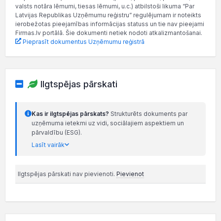
valsts notāra lēmumi, tiesas lēmumi, u.c.) atbilstoši likuma “Par
Latvijas Republikas Uzņēmumu reģistru” regulējumam ir noteikts
ierobežotas pieejamības informācijas statuss un tie nav pieejami
Firmas.lv portālā. Šie dokumenti netiek nodoti atkalizmantošanai.
Pieprasīt dokumentus Uzņēmumu reģistrā
Ilgtspējas pārskati
Kas ir ilgtspējas pārskats?
Strukturēts dokuments par
uzņēmuma ietekmi uz vidi, sociālajiem aspektiem un
pārvaldību (ESG).
Lasīt vairāk
Ilgtspējas pārskati nav pievienoti.
Pievienot