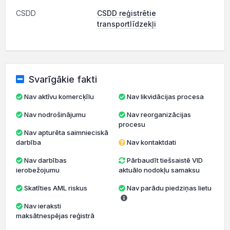
CSDD
CSDD reģistrētie
transportlīdzekļi
Svarīgākie fakti
Nav aktīvu komercķīlu
Nav likvidācijas procesa
Nav nodrošinājumu
Nav reorganizācijas
procesu
Nav apturēta saimnieciskā
darbība
Nav kontaktdati
Nav darbības
Pārbaudīt tiešsaistē VID
ierobežojumu
aktuālo nodokļu samaksu
Skatīties AML riskus
Nav parādu piedziņas lietu
Nav ieraksti
maksātnespējas reģistrā