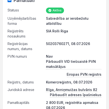
Pamatdati
Statuss
Aktīvs
Uzņēmējdarbības
Sabiedrība ar ierobežotu
forma
atbildību
Reģistrēts
SIA Rolli Riga
nosaukums
Reģistrācijas
50203760271, 08.07.2026
numurs, datums
PVN numurs
Nav
Pārbaudīt VID tiešsaistē PVN
maksātājus
Eiropas PVN reģistrs
Reģistrs, datums
Komercreģistrs, 08.07.2026
Juridiskā adrese
Rīga, Anniņmuižas bulvāris 82
Pārbaudīt adreses īpašniekus
Pamatkapitāls
2 800 EUR, reģistrēta apmaksa
08.07.2026