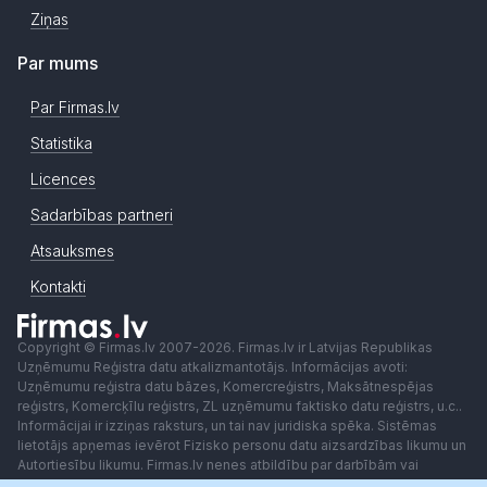
Ziņas
Par mums
Par Firmas.lv
Statistika
Licences
Sadarbības partneri
Atsauksmes
Kontakti
Copyright © Firmas.lv 2007-2026. Firmas.lv ir Latvijas Republikas
Uzņēmumu Reģistra datu atkalizmantotājs. Informācijas avoti:
Uzņēmumu reģistra datu bāzes, Komercreģistrs, Maksātnespējas
reģistrs, Komercķīlu reģistrs, ZL uzņēmumu faktisko datu reģistrs, u.c..
Informācijai ir izziņas raksturs, un tai nav juridiska spēka. Sistēmas
lietotājs apņemas ievērot Fizisko personu datu aizsardzības likumu un
Autortiesību likumu. Firmas.lv nenes atbildību par darbībām vai
lēmumiem, kas balstīti uz saņemto pakalpojumu. Lietotājam aizliegts