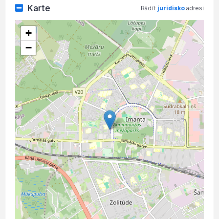
Karte
Rādīt
juridisko
adresi
+
−