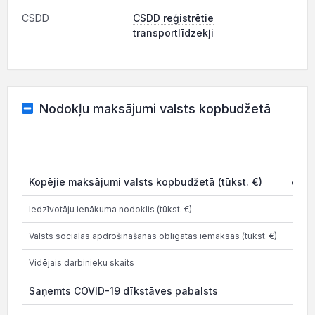
CSDD
CSDD reģistrētie
transportlīdzekļi
Nodokļu maksājumi valsts kopbudžetā
202
Kopējie maksājumi valsts kopbudžetā (tūkst. €)
42.8
Iedzīvotāju ienākuma nodoklis (tūkst. €)
14.0
Valsts sociālās apdrošināšanas obligātās iemaksas (tūkst. €)
29.2
Vidējais darbinieku skaits
Saņemts COVID-19 dīkstāves pabalsts