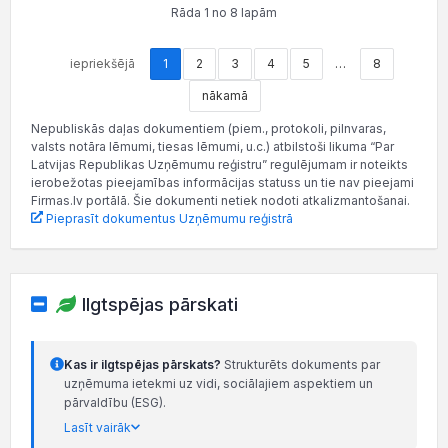
Rāda 1 no 8 lapām
iepriekšējā
1
2
3
4
5
…
8
nākamā
Nepubliskās daļas dokumentiem (piem., protokoli, pilnvaras,
valsts notāra lēmumi, tiesas lēmumi, u.c.) atbilstoši likuma “Par
Latvijas Republikas Uzņēmumu reģistru” regulējumam ir noteikts
ierobežotas pieejamības informācijas statuss un tie nav pieejami
Firmas.lv portālā. Šie dokumenti netiek nodoti atkalizmantošanai.
Pieprasīt dokumentus Uzņēmumu reģistrā
Ilgtspējas pārskati
Kas ir ilgtspējas pārskats?
Strukturēts dokuments par
uzņēmuma ietekmi uz vidi, sociālajiem aspektiem un
pārvaldību (ESG).
Lasīt vairāk