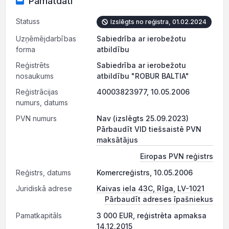
Pamatdati
Statuss
Izslēgts no reģistra, 01.02.2024
Uzņēmējdarbības
Sabiedrība ar ierobežotu
forma
atbildību
Reģistrēts
Sabiedrība ar ierobežotu
nosaukums
atbildību "ROBUR BALTIA"
Reģistrācijas
40003823977, 10.05.2006
numurs, datums
PVN numurs
Nav (izslēgts 25.09.2023)
Pārbaudīt VID tiešsaistē PVN
maksātājus
Eiropas PVN reģistrs
Reģistrs, datums
Komercreģistrs, 10.05.2006
Juridiskā adrese
Kaivas iela 43C, Rīga, LV-1021
Pārbaudīt adreses īpašniekus
Pamatkapitāls
3 000 EUR, reģistrēta apmaksa
14.12.2015