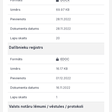
DOCX
69.97 KB
28.11.2022
28.11.2022
20
Dalībnieku reģistrs
EDOC
16.17 KB
01.12.2022
16.11.2022
1
Valsts notāru lēmumi / vēstules / protokoli