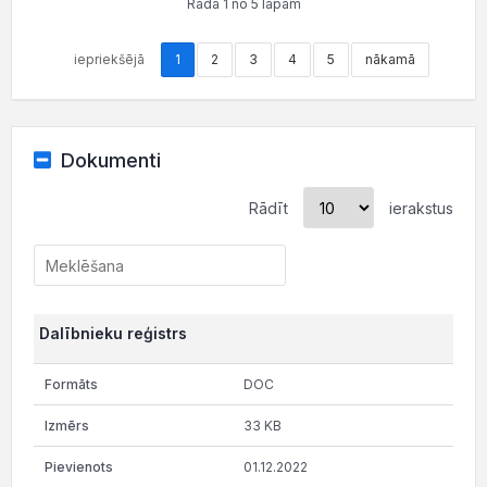
Rāda 1 no 5 lapām
iepriekšējā
1
2
3
4
5
nākamā
Dokumenti
Rādīt
ierakstus
Dalībnieku reģistrs
DOC
33 KB
01.12.2022