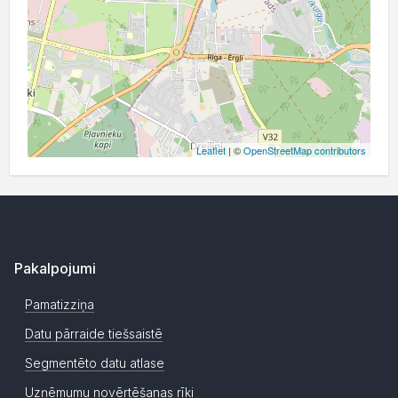
Leaflet
| ©
OpenStreetMap contributors
Pakalpojumi
Pamatizziņa
Datu pārraide tiešsaistē
Segmentēto datu atlase
Uzņēmumu novērtēšanas rīki