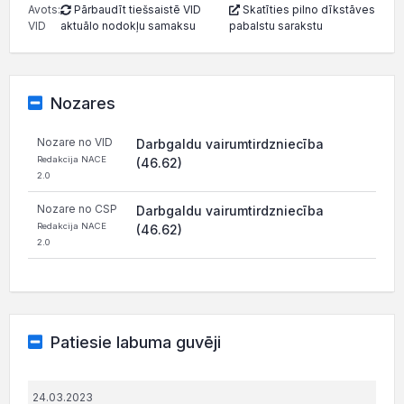
Avots:
Pārbaudīt tiešsaistē VID
Skatīties pilno dīkstāves
VID
aktuālo nodokļu samaksu
pabalstu sarakstu
Nozares
Nozare no VID
Darbgaldu vairumtirdzniecība
Redakcija NACE
(46.62)
2.0
Nozare no CSP
Darbgaldu vairumtirdzniecība
Redakcija NACE
(46.62)
2.0
Patiesie labuma guvēji
24.03.2023