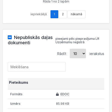
Rāda 1 no 2 lapām
iepriekšējā
1
2
nākamā
Nepubliskās daļas
pieejami pēc pieprasījuma LR
dokumenti
Uzņēmumu reģistrā
Rādīt
ierakstus
Pieteikums
EDOC
85.98 KB