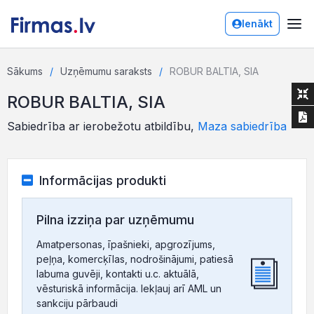
Ienākt
Sākums
Uzņēmumu saraksts
ROBUR BALTIA, SIA
ROBUR BALTIA, SIA
Sabiedrība ar ierobežotu atbildību,
Maza sabiedrība
Informācijas produkti
Pilna izziņa par uzņēmumu
Amatpersonas, īpašnieki, apgrozījums,
peļņa, komercķīlas, nodrošinājumi, patiesā
labuma guvēji, kontakti u.c. aktuālā,
vēsturiskā informācija. Iekļauj arī AML un
sankciju pārbaudi