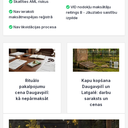
Skatīties AML riskus
VID nodokļu maksātāju
Nav ieraksti
reitings B - Jāuzlabo saistību
maksātnespējas reģistrā
izpilde
Nav likvidācijas procesa
Rituālo
Kapu kopšana
pakalpojumu
Daugavpilī un
cena Daugavpilī:
Latgalē: darbu
kā nepārmaksāt
saraksts un
cenas