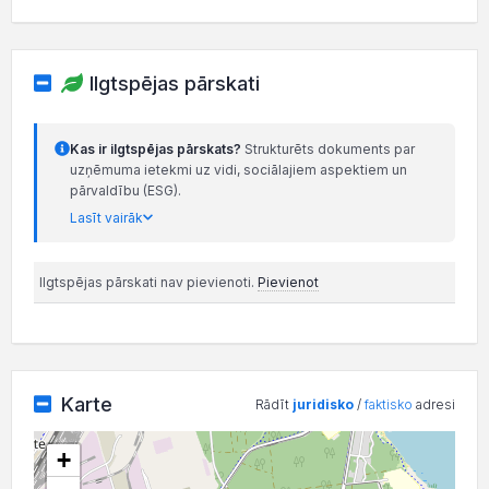
Ilgtspējas pārskati
Kas ir ilgtspējas pārskats?
Strukturēts dokuments par
uzņēmuma ietekmi uz vidi, sociālajiem aspektiem un
pārvaldību (ESG).
Lasīt vairāk
Ilgtspējas pārskati nav pievienoti.
Pievienot
Karte
Rādīt
juridisko
/
faktisko
adresi
+