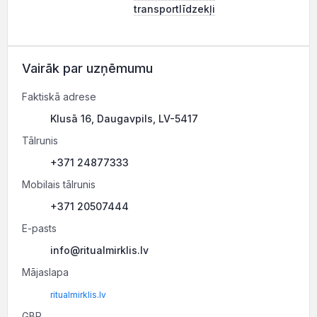
transportlīdzekļi
Vairāk par uzņēmumu
Faktiskā adrese
Klusā 16, Daugavpils, LV-5417
Tālrunis
+371 24877333
Mobilais tālrunis
+371 20507444
E-pasts
info@ritualmirklis.lv
Mājaslapa
ritualmirklis.lv
GBP