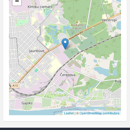
−
Leaflet
| ©
OpenStreetMap contributors