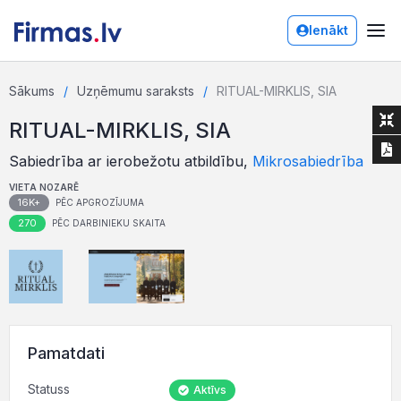
Ienākt
Sākums
Uzņēmumu saraksts
RITUAL-MIRKLIS, SIA
RITUAL-MIRKLIS, SIA
Sabiedrība ar ierobežotu atbildību,
Mikrosabiedrība
VIETA NOZARĒ
16K+
PĒC APGROZĪJUMA
270
PĒC DARBINIEKU SKAITA
Pamatdati
Statuss
Aktīvs