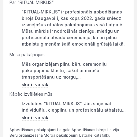
Par "RITUAL‑MIRKLIS“
"RITUAL‑MIRKLIS“ ir profesionāls apbedīšanas
birojs Daugavpilī, kas kopš 2022. gada sniedz
izsmeļošus rituālos pakalpojumus visā Latgalē.
Mūsu mērķis ir nodrošināt cienīgu, mierīgu un
profesionālu atvadu ceremoniju, kā arī pilnu
atbalstu ģimenēm šajā emocionāli grūtajā laikā.
Mūsu pakalpojumi
Mēs organizējam pilnu bēru ceremoniju
pakalpojumu klāstu, sākot ar mirušā
transportēšanu uz morgu,...
skatīt vairāk
Kāpēc izvēlēties mūs
Izvēloties “RITUAL‑MIRKLIS”, Jūs saņemat
individuālu, cieņpilnu un profesionālu atbalstu...
skatīt vairāk
Apbedīšanas pakalpojumi Latgale Apbedīšanas birojs Latvija
Bēru organizēšana Morga pakalpojumi Latgale Katafalku