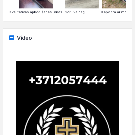
Kvalitatīvas apbedīšanas urnas
Sēru vainagi
Kapvieta ar melnu g
Video