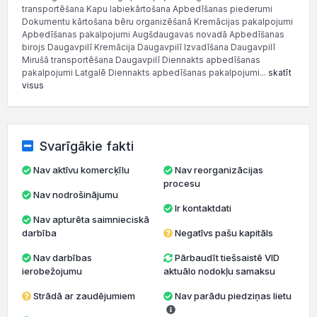
transportēšana Kapu labiekārtošana Apbedīšanas piederumi
Dokumentu kārtošana bēru organizēšanā Kremācijas pakalpojumi
Apbedīšanas pakalpojumi Augšdaugavas novadā Apbedīšanas
birojs Daugavpilī Kremācija Daugavpilī Izvadīšana Daugavpilī
Mirušā transportēšana Daugavpilī Diennakts apbedīšanas
pakalpojumi Latgalē Diennakts apbedīšanas pakalpojumi...
skatīt
visus
Svarīgākie fakti
Nav aktīvu komercķīlu
Nav reorganizācijas
procesu
Nav nodrošinājumu
Ir kontaktdati
Nav apturēta saimnieciskā
darbība
Negatīvs pašu kapitāls
Nav darbības
Pārbaudīt tiešsaistē VID
ierobežojumu
aktuālo nodokļu samaksu
Strādā ar zaudējumiem
Nav parādu piedziņas lietu