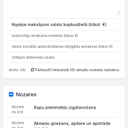
202
Kopējie maksājumi valsts kopbudžetā (tūkst. €)
1.6
Iedzīvotāju ienākuma nodoklis (tūkst. €)
Valsts sociālās apdrošināšanas obligātās iemaksas (tūkst. €)
Vidējais darbinieku skaits
Avots: VID
Pārbaudīt tiešsaistē VID aktuālo nodokļu samaksu
Nozares
Nozare
Kapu pieminekļu izgatavošana
no zl.lv
Nozare
Akmeņu griešana, apdare un apstrāde
no zl.lv