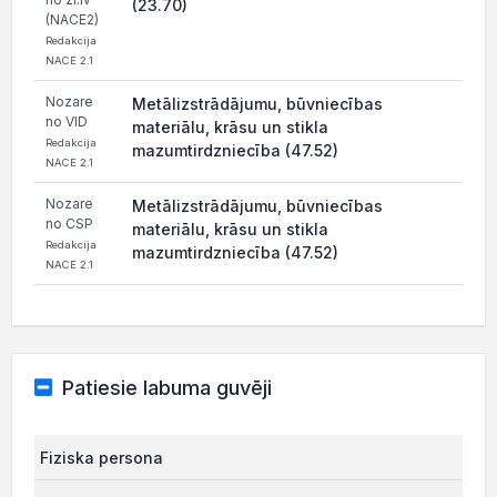
(23.70)
(NACE2)
Redakcija
NACE 2.1
Nozare
Metālizstrādājumu, būvniecības
no VID
materiālu, krāsu un stikla
Redakcija
mazumtirdzniecība (47.52)
NACE 2.1
Nozare
Metālizstrādājumu, būvniecības
no CSP
materiālu, krāsu un stikla
Redakcija
mazumtirdzniecība (47.52)
NACE 2.1
Patiesie labuma guvēji
Fiziska persona