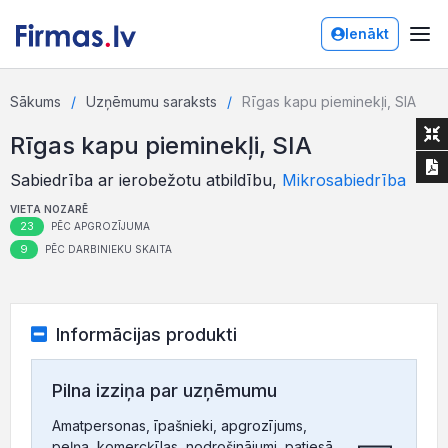
Ienākt
Sākums
Uzņēmumu saraksts
Rīgas kapu pieminekļi, SIA
Rīgas kapu pieminekļi, SIA
Sabiedrība ar ierobežotu atbildību,
Mikrosabiedrība
VIETA NOZARĒ
23
PĒC APGROZĪJUMA
9
PĒC DARBINIEKU SKAITA
Informācijas produkti
Pilna izziņa par uzņēmumu
Amatpersonas, īpašnieki, apgrozījums,
peļņa, komercķīlas, nodrošinājumi, patiesā