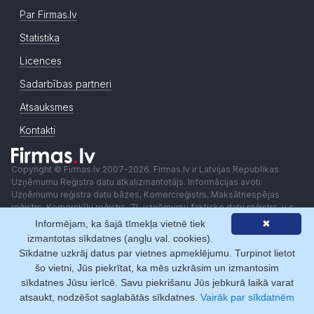
Par Firmas.lv
Statistika
Licences
Sadarbības partneri
Atsauksmes
Kontakti
Copyright © Firmas.lv 2007-2026. Firmas.lv ir Latvijas Republikas
Uzņēmumu Reģistra datu atkalizmantotājs. Informācijas avoti:
Uzņēmumu reģistra datu bāzes, Komercreģistrs, Maksātnespējas
reģistrs, Komercķīlu reģistrs, ZL uzņēmumu faktisko datu reģistrs, u.c..
Informācijai ir izziņas raksturs, un tai nav juridiska spēka. Sistēmas
Informējam, ka šajā tīmekļa vietnē tiek
✖
lietotājs apņemas ievērot Fizisko personu datu aizsardzības likumu un
izmantotas sīkdatnes (angļu val. cookies).
Autortiesību likumu. Firmas.lv nenes atbildību par darbībām vai
Sīkdatne uzkrāj datus par vietnes apmeklējumu. Turpinot lietot
lēmumiem, kas balstīti uz saņemto pakalpojumu. Lietotājam aizliegts
šo vietni, Jūs piekrītat, ka mēs uzkrāsim un izmantosim
izmantot jebkādas automatizētas sistēmas vai iekārtas (robotus)
sīkdatnes Jūsu ierīcē. Savu piekrišanu Jūs jebkurā laikā varat
piekļuvei sistēmai bez rakstiskas saskaņošanas ar Firmas.lv. Galvenā
redaktore: Ingūna Pempere.
atsaukt, nodzēšot saglabātās sīkdatnes.
Vairāk par sīkdatnēm
Lietošanas noteikumi
Privātuma politika
Norēķini ar