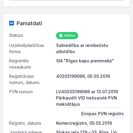
Pamatdati
Statuss
Aktīvs
Uzņēmējdarbības
Sabiedrība ar ierobežotu
forma
atbildību
Reģistrēts
SIA "Rīgas kapu pieminekļi"
nosaukums
Reģistrācijas
40203199066, 05.03.2019
numurs, datums
PVN numurs
LV40203199066 ar 13.07.2019
Pārbaudīt VID tiešsaistē PVN
maksātājus
Eiropas PVN reģistrs
Reģistrs, datums
Komercreģistrs, 05.03.2019
Juridiskā adrese
Slokas iela 179 – 53, Rīga, LV-