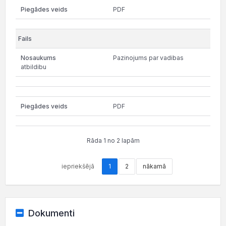
PDF
Pazinojums par vadibas
atbildibu
PDF
Rāda 1 no 2 lapām
iepriekšējā
1
2
nākamā
Dokumenti