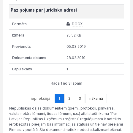
Paziņojums par juridisko adresi
DOCX
25.52 KB
05.03.2019
28.02.2019
1
Rāda 1 no 3 lapām
iepriekšējā
1
2
3
nākamā
Nepubliskās daļas dokumentiem (piem., protokoli, pilnvaras,
valsts notāra lēmumi, tiesas lēmumi, u.c.) atbilstoši likuma “Par
Latvijas Republikas Uzņēmumu reģistru” regulējumam ir noteikts
ierobežotas pieejamības informācijas statuss un tie nav pieejami
Firmas.lv portālā. Šie dokumenti netiek nodoti atkalizmantošanai.