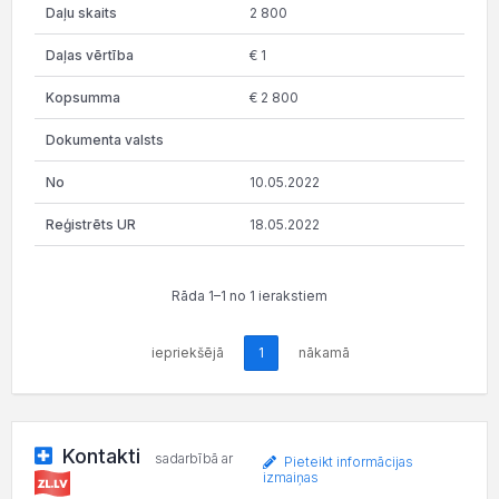
2 800
€ 1
€ 2 800
10.05.2022
18.05.2022
Rāda 1–1 no 1 ierakstiem
iepriekšējā
1
nākamā
Kontakti
sadarbībā ar
Pieteikt informācijas
izmaiņas