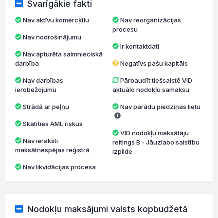
Svarīgākie fakti
Nav aktīvu komercķīlu
Nav reorganizācijas
procesu
Nav nodrošinājumu
Ir kontaktdati
Nav apturēta saimnieciskā
darbība
Negatīvs pašu kapitāls
Nav darbības
Pārbaudīt tiešsaistē VID
ierobežojumu
aktuālo nodokļu samaksu
Strādā ar peļņu
Nav parādu piedziņas lietu
Skatīties AML riskus
VID nodokļu maksātāju
Nav ieraksti
reitings B - Jāuzlabo saistību
maksātnespējas reģistrā
izpilde
Nav likvidācijas procesa
Nodokļu maksājumi valsts kopbudžetā