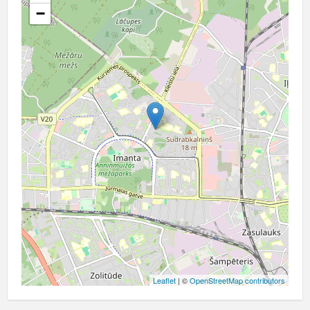
−
Leaflet
| ©
OpenStreetMap contributors