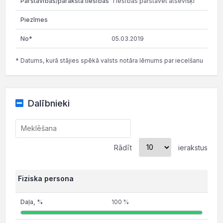
Tiesības pārstāvēt atsevišķi
05.03.2019
* Datums, kurā stājies spēkā valsts notāra lēmums par iecelšanu
Dalībnieki
Rādīt
ierakstus
Fiziska persona
100 %