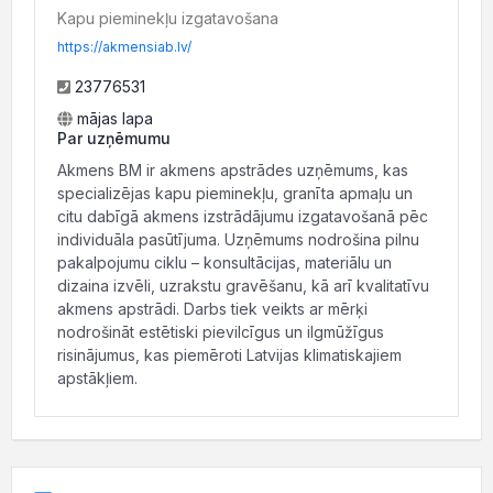
Kapu pieminekļu izgatavošana
https://akmensiab.lv/
23776531
mājas lapa
Par uzņēmumu
Akmens BM ir akmens apstrādes uzņēmums, kas
specializējas kapu pieminekļu, granīta apmaļu un
citu dabīgā akmens izstrādājumu izgatavošanā pēc
individuāla pasūtījuma. Uzņēmums nodrošina pilnu
pakalpojumu ciklu – konsultācijas, materiālu un
dizaina izvēli, uzrakstu gravēšanu, kā arī kvalitatīvu
akmens apstrādi. Darbs tiek veikts ar mērķi
nodrošināt estētiski pievilcīgus un ilgmūžīgus
risinājumus, kas piemēroti Latvijas klimatiskajiem
apstākļiem.