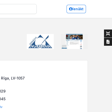
Ienākt
 Rīga, LV-1057
029
045
lv