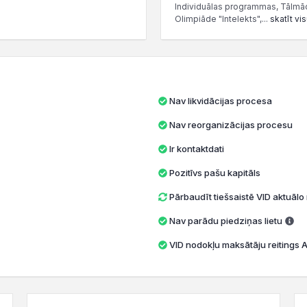
Individuālas programmas, Tālmāc
Olimpiāde "Intelekts",...
skatīt vi
Nav likvidācijas procesa
Nav reorganizācijas procesu
Ir kontaktdati
Pozitīvs pašu kapitāls
Pārbaudīt tiešsaistē VID aktuāl
Nav parādu piedziņas lietu
VID nodokļu maksātāju reitings A 