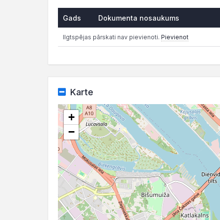
Gads
Dokumenta nosaukums
Ilgtspējas pārskati nav pievienoti.
Pievienot
Karte
+
−