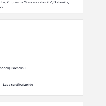
ība, Programma "Maskavas atestāts", Eksternāts,
sus
o nodokļu samaksu
- Laba saistību izpilde