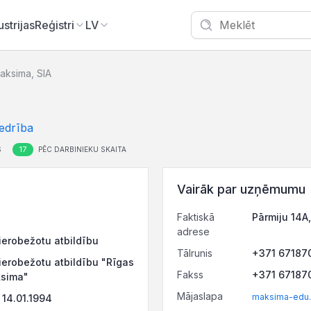
ustrijas
Reģistri
LV
aksima, SIA
edrība
17
S
PĒC DARBINIEKU SKAITA
Vairāk par uzņēmumu
Faktiskā
Pārmiju 14A,
adrese
ierobežotu atbildību
Tālrunis
+371 67187
ierobežotu atbildību "Rīgas
Fakss
+371 67187
ksima"
Mājaslapa
maksima-edu.
14.01.1994