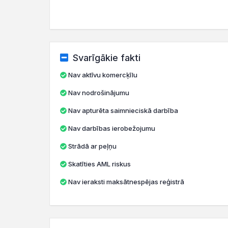
Svarīgākie fakti
Nav aktīvu komercķīlu
Nav nodrošinājumu
Nav apturēta saimnieciskā darbība
Nav darbības ierobežojumu
Strādā ar peļņu
Skatīties AML riskus
Nav ieraksti maksātnespējas reģistrā