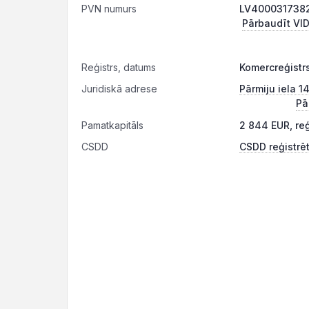
PVN numurs
LV4000317382
Pārbaudīt VID
Reģistrs, datums
Komercreģistrs
Juridiskā adrese
Pārmiju iela 1
Pā
Pamatkapitāls
2 844 EUR, re
CSDD
CSDD reģistrēt