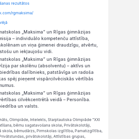
anas rezultātos
k.com/rgmaksima/
ārējā
matskolas „Maksima” un Rīgas ģimnāzijas
isija – individuālo kompetenču attīstība,
skolēnam un viņa ģimenei draudzīgu, atvērtu,
stošu un iekļaujošu vidi.
matskolas „Maksima” un Rīgas ģimnāzijas
īzija par skolēnu (absolventu) – aktīvs un
abiedrības dalībnieks, patstāvīga un radoša
kas spēj pieņemt vispārcilvēciskās vērtībās
ēmumus.
matskolas „Maksima” un Rīgas ģimnāzijas
ērtības cilvēkcentrētā veidā – Personība.
iedrība un valsts.
āts, Olimpiāde, Intelekts, Starptautiska Olimpiāde "XXI
tīšana, bērnu sagatavošana skolai, Privātskolotāji,
tā skola, bērnudārzs, Pirmskolas izglītība, Pamatizglītība,
rivātstundas, privātskolotāji, Attīstības grupas,