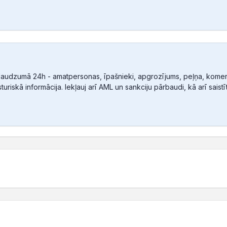
audzumā 24h - amatpersonas, īpašnieki, apgrozījums, peļņa, komerc
sturiskā informācija. Iekļauj arī AML un sankciju pārbaudi, kā arī sais