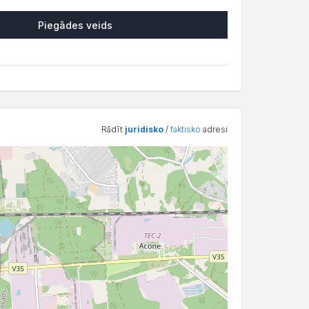
Piegādes veids
Rādīt
juridisko
/
faktisko
adresi