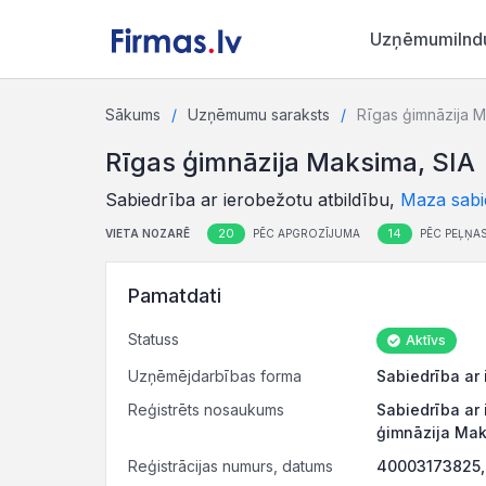
Uzņēmumi
Ind
Sākums
Uzņēmumu saraksts
Rīgas ģimnāzija M
Rīgas ģimnāzija Maksima, SIA
Sabiedrība ar ierobežotu atbildību,
Maza sabi
20
14
VIETA NOZARĒ
PĒC APGROZĪJUMA
PĒC PEĻŅA
Pamatdati
Statuss
Aktīvs
Uzņēmējdarbības forma
Sabiedrība ar 
Reģistrēts nosaukums
Sabiedrība ar 
ģimnāzija Ma
Reģistrācijas numurs, datums
40003173825, 