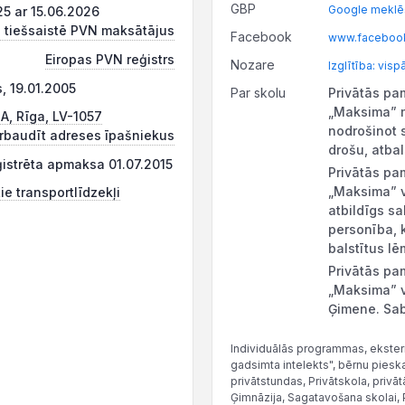
GBP
Google meklēš
5 ar 15.06.2026
 tiešsaistē PVN maksātājus
Facebook
www.faceboo
Eiropas PVN reģistrs
Nozare
Izglītība: visp
, 19.01.2005
Par skolu
Privātās pa
„Maksima” m
4A, Rīga, LV-1057
nodrošinot 
rbaudīt adreses īpašniekus
drošu, atbal
ģistrēta apmaksa 01.07.2015
Privātās pa
„Maksima” v
ie transportlīdzekļi
atbildīgs s
personība, 
balstītus l
Privātās pa
„Maksima” v
Ģimene. Sab
Individuālās programmas, ekstern
gadsimta intelekts", bērnu pieska
privātstundas, Privātskola, privā
Ģimnāzija, Sagatavošana skolai, P