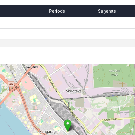
Periods
Saņemts