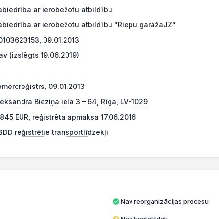
abiedrība ar ierobežotu atbildību
abiedrība ar ierobežotu atbildību "Riepu garāžaJZ"
0103623153, 09.01.2013
av (izslēgts 19.06.2019)
omercreģistrs, 09.01.2013
leksandra Bieziņa iela 3 – 64, Rīga, LV-1029
 845 EUR, reģistrēta apmaksa 17.06.2016
SDD reģistrētie transportlīdzekļi
Nav reorganizācijas procesu
Nav kontaktdati