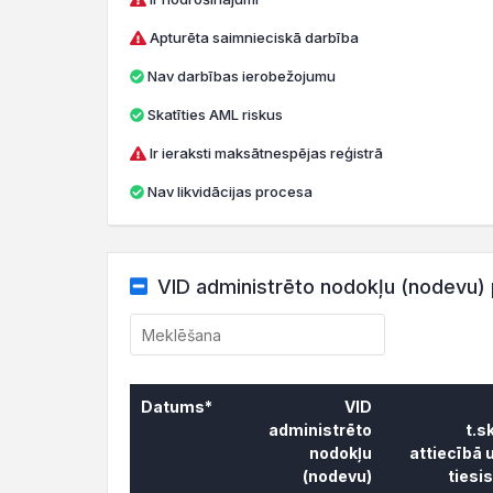
Apturēta saimnieciskā darbība
Nav darbības ierobežojumu
Skatīties AML riskus
Ir ieraksti maksātnespējas reģistrā
Nav likvidācijas procesa
VID administrēto nodokļu (nodevu) 
Datums*
VID
administrēto
t.s
nodokļu
attiecībā 
(nodevu)
tiesi