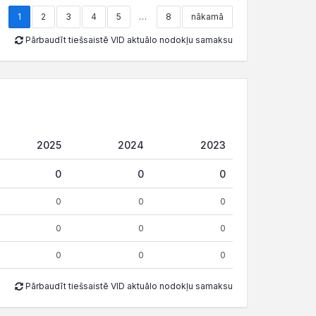
1
2
3
4
5
…
8
nākamā
Pārbaudīt tiešsaistē VID aktuālo nodokļu samaksu
2025
2024
2023
0
0
0
0
0
0
0
0
0
0
0
0
Pārbaudīt tiešsaistē VID aktuālo nodokļu samaksu