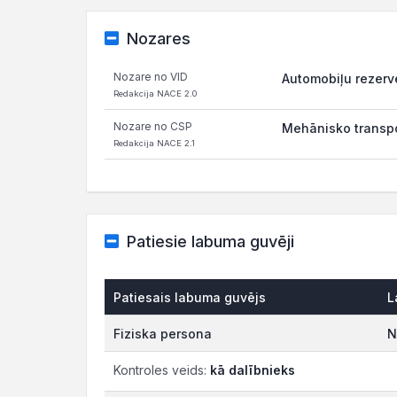
Nozares
Nozare no VID
Automobiļu rezerv
Redakcija NACE 2.0
Nozare no CSP
Mehānisko transpo
Redakcija NACE 2.1
Patiesie labuma guvēji
Patiesais labuma guvējs
L
Fiziska persona
N
Kontroles veids:
kā dalībnieks