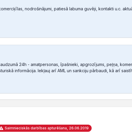
mercķīlas, nodrošinājumi, patiesā labuma guvēji, kontakti u.c. aktuālā
audzumā 24h - amatpersonas, īpašnieki, apgrozījums, peļņa, komerc
sturiskā informācija. Iekļauj arī AML un sankciju pārbaudi, kā arī sais
Saimnieciskās darbības apturēšana, 26.06.2019