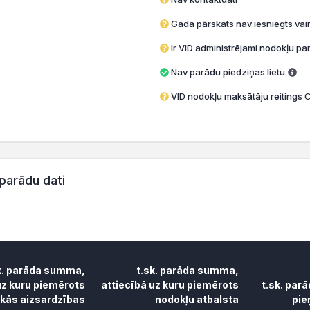
Gada pārskats nav iesniegts vai
Ir VID administrējami nodokļu par
Nav parādu piedziņas lietu
VID nodokļu maksātāju reitings C
parādu dati
k. parāda summa,
t.sk. parāda summa,
uz kuru piemērots
attiecībā uz kuru piemērots
t.sk. par
skās aizsardzības
nodokļu atbalsta
pie