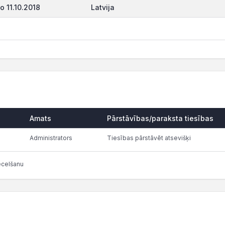
o 11.10.2018
Latvija
Amats
Pārstāvības/paraksta tiesības
Administrators
Tiesības pārstāvēt atsevišķi
ecelšanu