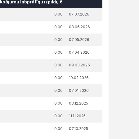
sājumu labprātīgu izpildi, €
āda summa, attiecībā uz kuru
Publicēšanas
0.00
07.07.2026
ņemts lēmums par nokavēto
datums un
sājumu labprātīgu izpildi, €
laiks
0.00
08.06.2026
0.00
07.05.2026
0.00
07.04.2026
0.00
09.03.2026
0.00
10.02.2026
0.00
07.01.2026
0.00
08.12.2025
0.00
11.11.2025
0.00
07.10.2025