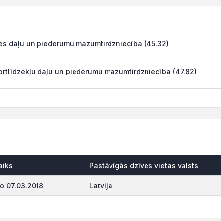
es daļu un piederumu mazumtirdzniecība (45.32)
rtlīdzekļu daļu un piederumu mazumtirdzniecība (47.82)
aiks
Pastāvīgās dzīves vietas valsts
o 07.03.2018
Latvija