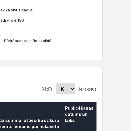
rāk kā divus gadus
ādi virs € 150
 - Pārkāpumi saistību izpildē
Rādīt
ierakstus
Publicēšanas
datums un
āda summa, attiecībā uz kuru
laiks
ņemts lēmums par nokavēto