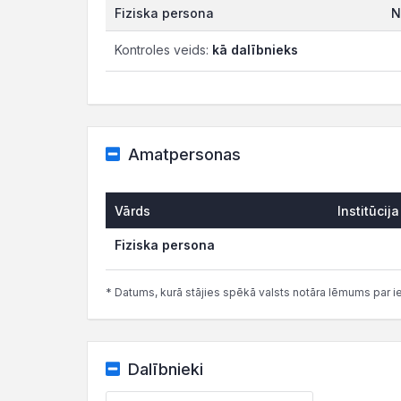
Fiziska persona
N
Kontroles veids:
kā dalībnieks
Amatpersonas
Vārds
Institūcija
Fiziska persona
* Datums, kurā stājies spēkā valsts notāra lēmums par i
Dalībnieki