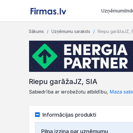
Uzņēmumi
Ind
Sākums
Uzņēmumu saraksts
Riepu garāžaJZ, 
Riepu garāžaJZ, SIA
Sabiedrība ar ierobežotu atbildību,
Maza sabi
Informācijas produkti
Pilna izziņa par uzņēmumu