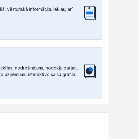
, vēsturiskā informācija. Iekļauj arī
ķīlas, nodrošinājumi, nodokļu parādi,
tīto uzņēmumu interaktīvo saišu grafiku.