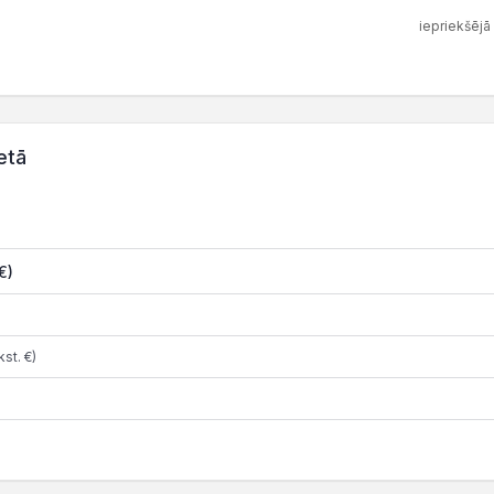
iepriekšējā
etā
€)
st. €)