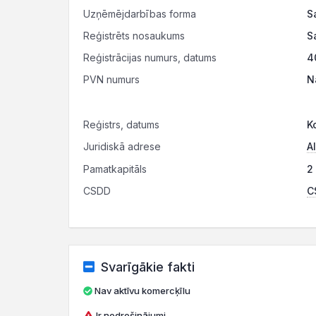
Uzņēmējdarbības forma
S
Reģistrēts nosaukums
S
Reģistrācijas numurs, datums
4
PVN numurs
N
Reģistrs, datums
K
Juridiskā adrese
A
Pamatkapitāls
2
CSDD
C
Svarīgākie fakti
Nav aktīvu komercķīlu
Ir nodrošinājumi