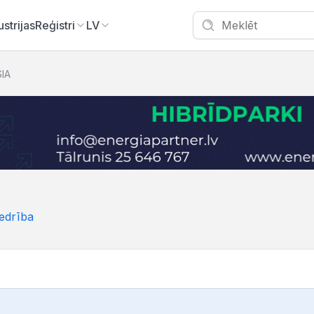
ustrijas
Reģistri
LV
SIA
edrība