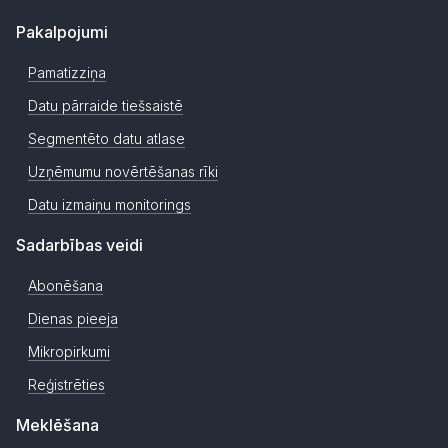
Pakalpojumi
Pamatizziņa
Datu pārraide tiešsaistē
Segmentēto datu atlase
Uzņēmumu novērtēšanas rīki
Datu izmaiņu monitorings
Sadarbības veidi
Abonēšana
Dienas pieeja
Mikropirkumi
Reģistrēties
Meklēšana