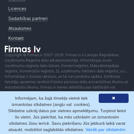
Licences
Sadarbības partneri
Atsauksmes
Kontakti
Copyright © Firmas.lv 2007-2026. Firmas.lv ir Latvijas Republikas
Uzņēmumu Reģistra datu atkalizmantotājs. Informācijas avoti:
Uzņēmumu reģistra datu bāzes, Komercreģistrs, Maksātnespējas
reģistrs, Komercķīlu reģistrs, ZL uzņēmumu faktisko datu reģistrs, u.c..
Informācijai ir izziņas raksturs, un tai nav juridiska spēka. Sistēmas
lietotājs apņemas ievērot Fizisko personu datu aizsardzības likumu un
Autortiesību likumu. Firmas.lv nenes atbildību par darbībām vai
lēmumiem, kas balstīti uz saņemto pakalpojumu. Lietotājam aizliegts
Informējam, ka šajā tīmekļa vietnē tiek
✖
izmantot jebkādas automatizētas sistēmas vai iekārtas (robotus)
piekļuvei sistēmai bez rakstiskas saskaņošanas ar Firmas.lv. Galvenā
izmantotas sīkdatnes (angļu val. cookies).
redaktore: Ingūna Pempere.
Sīkdatne uzkrāj datus par vietnes apmeklējumu. Turpinot lietot
Lietošanas noteikumi
Privātuma politika
Norēķini ar
šo vietni, Jūs piekrītat, ka mēs uzkrāsim un izmantosim
sīkdatnes Jūsu ierīcē. Savu piekrišanu Jūs jebkurā laikā varat
atsaukt, nodzēšot saglabātās sīkdatnes.
Vairāk par sīkdatnēm