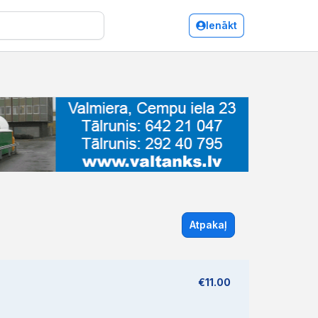
Ienākt
Atpakaļ
€11.00