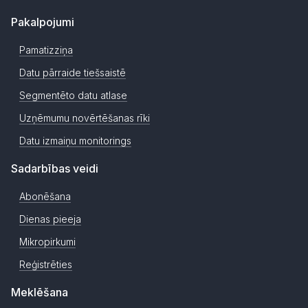
Pakalpojumi
Pamatizziņa
Datu pārraide tiešsaistē
Segmentēto datu atlase
Uzņēmumu novērtēšanas rīki
Datu izmaiņu monitorings
Sadarbības veidi
Abonēšana
Dienas pieeja
Mikropirkumi
Reģistrēties
Meklēšana